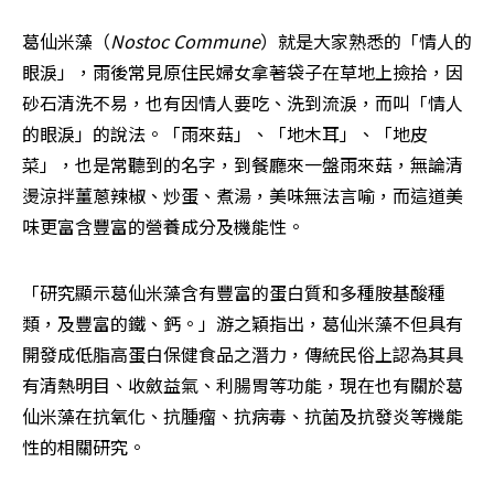
葛仙米藻（
Nostoc Commune
）就是大家熟悉的「情人的
眼淚」，雨後常見原住民婦女拿著袋子在草地上撿拾，因
砂石清洗不易，也有因情人要吃、洗到流淚，而叫「情人
的眼淚」的說法。「雨來菇」、「地木耳」、「地皮
菜」，也是常聽到的名字，到餐廳來一盤雨來菇，無論清
燙涼拌薑蔥辣椒、炒蛋、煮湯，美味無法言喻，而這道美
味更富含豐富的營養成分及機能性。
「研究顯示葛仙米藻含有豐富的蛋白質和多種胺基酸種
類，及豐富的鐵、鈣。」游之穎指出，葛仙米藻不但具有
開發成低脂高蛋白保健食品之潛力，傳統民俗上認為其具
有清熱明目、收斂益氣、利腸胃等功能，現在也有關於葛
仙米藻在抗氧化、抗腫瘤、抗病毒、抗菌及抗發炎等機能
性的相關研究。