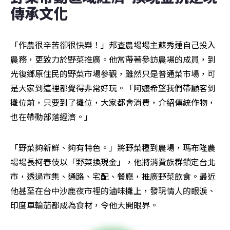
傳承文化
「作農很辛苦卻很快樂！」邦查農場場主蘇秀蓮自己投入
農務，更致力於野菜推廣。他常帶著參訪農場的成員，到
光復鄉原住民的野菜市場參觀，雖然只是普通菜市場，可
是大家到這裡都覺得非常好玩。「阿嬤希望我們帶顧客到
攤位前，只要到了攤位，大家都會消費，介紹傳統作物，
也在帶動部落經濟。」
「野菜夠新鮮、夠有特色。」將野菜種到農場，瑪布隆農
場場長柯春伎以「野菜換現金」，他將消費族群鎖定台北
市，透過市集、通路、宅配、餐廳，推廣野菜飲食。最近
他甚至在台中沙鹿夜市裡的滷味攤上，發現情人的眼淚、
印度車輪茄都成為食材，令他大開眼界。