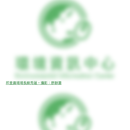
邦查農場場長蘇秀蓮。攝影：廖靜蕙