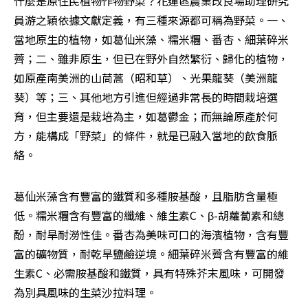
什麼是原住民植物作物野菜？花蓮區農業改良場助理研究
員游之穎依據文獻定義，有三種來源都可稱為野菜。一、
當地原生的植物，如葛仙米藻、糯米糰、番杏、細葉碎米
薺；二、雖非原生，但已在野外自然繁衍、歸化的植物，
如原產南美洲的山茼蒿（昭和草）、光果龍葵（美洲龍
葵）等；三、其他地方引進但經過非常長的時間栽培選
育，但主要還是栽培為主，如葛鬱金；而無論原產於何
方，能構成「野菜」的條件，就是已融入當地的飲食脈
絡。
葛仙米藻含有豐富的鐵質和多種胺基酸，且脂肪含量極
低。糯米糰含有豐富的纖維、維生素C、β-胡蘿蔔素和總
酚，耐旱耐澇性佳。番杏為美味可口的海濱植物，含有豐
富的礦物質，耐乾旱鹽鹼逆境。細葉碎米薺含有豐富的維
生素C、必需胺基酸和鐵質，具有特殊芥末風味，可開發
為別具風味的生菜沙拉料理。