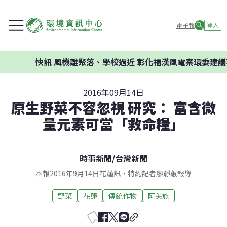
電子報
登入
快訊
風機離聚落、學校過近 彰化福漢風電案環委建議不應開
2016年09月14日
原生野菜不容忽視 研究： 富含微
量元素可當「救命糧」
時事新聞
/
台灣新聞
本報2016年9月14日花蓮訊，特約記者廖靜蕙報導
野菜
花蓮
傳統作物
阿美族