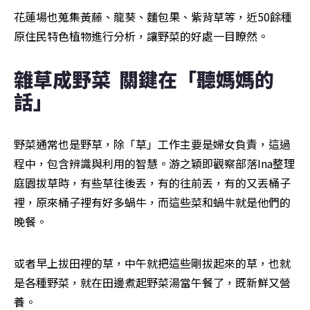
花蓮場也蒐集黃藤、龍葵、麵包果、紫背草等，近50餘種
原住民特色植物進行分析，讓野菜的好處一目瞭然。
雜草成野菜  關鍵在「聽媽媽的
話」
野菜通常也是野草，除「草」工作主要是婦女負責，這過
程中，包含辨識與利用的智慧。游之穎即觀察部落Ina整理
庭園拔草時，有些草往後丟，有的往前丟，有的又丟桶子
裡，原來桶子裡有好多蝸牛，而這些菜和蝸牛就是他們的
晚餐。
或者早上拔田裡的草，中午就把這些剛拔起來的草，也就
是各種野菜，就在田邊煮起野菜湯當午餐了，既新鮮又營
養。