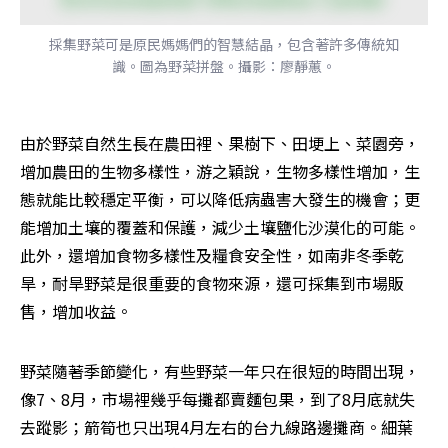
採集野菜可是原民媽媽們的智慧結晶，包含著許多傳統知
識。圖為野菜拼盤。攝影：廖靜蕙。
由於野菜自然生長在農田裡、果樹下、田埂上、菜園旁，
增加農田的生物多樣性，游之穎說，生物多樣性增加，生
態就能比較穩定平衡，可以降低病蟲害大發生的機會；更
能增加土壤的覆蓋和保護，減少土壤鹽化沙漠化的可能。
此外，還增加食物多樣性及糧食安全性，如南非冬季乾
旱，耐旱野菜是很重要的食物來源，還可採集到市場販
售，增加收益。
野菜隨著季節變化，有些野菜一年只在很短的時間出現，
像7、8月，市場裡幾乎每攤都賣麵包果，到了8月底就失
去蹤影；箭筍也只出現4月左右的台九線路邊攤商。細葉