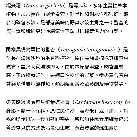
糯米糰（
Gonostegia hirta
）是蕁麻科、多年生蔓性草本
植物，常常長在山邊步道旁，耐旱性和耐水性都很好，適
合切碎包水餃，是部落美味的野菜水餃主角之一；豐富的
蛋白質和纖維更是極端氣候下深具抗糧荒潛力的野菜。
同樣具備耐旱性的番杏（
Tetragonia tetragonoides
）是
生長在海邊沙地的番杏科植物，原住民族會摘採其嫩莖葉
煮食，莖葉肉質清炒即可，由於本身會吸鹽，鈉含量較
高，不放鹽就好吃，是適口性極佳的野菜。番杏富含蛋白
質與多種胺基酸種類，類胡蘿蔔素及類黃酮及礦物質等。
冬天路邊隨處可見細葉碎米薺（
Cardamine flexuosa
）的
身影，屬十字花科，原住民稱為「哇沙米」或「爆」，特
殊的嗆辣風味一經加熱即喪失，所以原住民食用細葉碎米
薺最常見的方式為沾醬油生吃，保留豐富的維生素C。