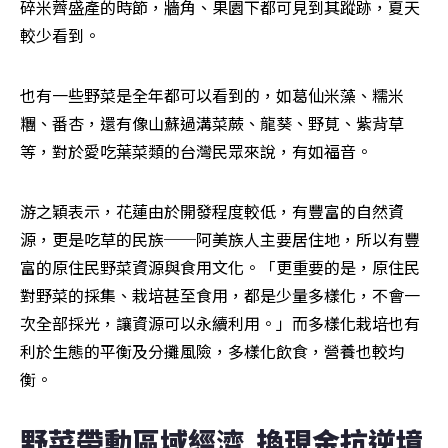
碎米薺盛產的時節，牆角、果園下都可見到其蹤跡，夏天
較少看到。
也有一些野菜是全年都可以看到的，如葛仙米藻、糯米
糰、番杏，還有像山蘇過溝菜蕨、龍葵、野莧、紫背草
等，對於愛吃葉菜類的台灣民眾來說，有如福音。
游之穎表示，花蓮由於開發程度較低，有豐富的自然資
源，更是吃草的民族──阿美族人主要居住地，所以有豐
富的原住民野菜資源與食用文化。「更重要的是，原住民
對野菜的採集、栽培甚至食用，都是少量多樣化，不會一
次全部採光，讓資源可以永續利用。」而多樣化栽培也有
利於生態的平衡及分攤風險，多樣化飲食，營養也較均
衡。
野菜帶動區域經濟  換現金抗逆境