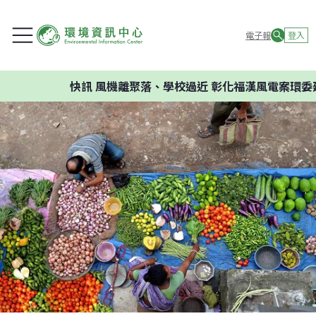
電子報
登入
快訊
風機離聚落、學校過近 彰化福漢風電案環委建議