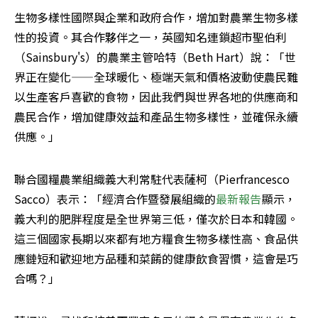
生物多樣性國際與企業和政府合作，增加對農業生物多樣
性的投資。其合作夥伴之一，英國知名連鎖超市聖伯利
（Sainsbury's）的農業主管哈特（Beth Hart）說：「世
界正在變化——全球暖化、極端天氣和價格波動使農民難
以生產客戶喜歡的食物，因此我們與世界各地的供應商和
農民合作，增加健康效益和產品生物多樣性，並確保永續
供應。」
聯合國糧農業組織義大利常駐代表薩柯（Pierfrancesco 
Sacco）表示：「經濟合作暨發展組織的
最新報告
顯示，
義大利的肥胖程度是全世界第三低，僅次於日本和韓國。
這三個國家長期以來都有地方糧食生物多樣性高、食品供
應鏈短和歡迎地方品種和菜餚的健康飲食習慣，這會是巧
合嗎？」