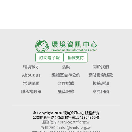
訂閱電子報
捐款支持
環境徵才
活動
關於我們
About us
編輯室自律公約
網站授權條款
常見問題
合作媒體
投稿須知
隱私權政策
獲獎紀錄
意見回饋
© Copyright 2026 環境資訊中心 版權所有
公益勸募字號：
衛部救字第1141364365號
服務信箱：
service@tnf.org.tw
投稿信箱：
infor@e-info.org.tw