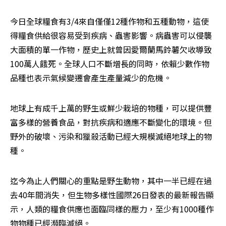
今日全球糧食有3/4來自僅僅12種作物和五種動物，這使
得糧食供給很容易受到疾病、蟲害影響。病蟲害可以侵襲
大面積的單一作物，歷史上就曾因愛爾蘭馬鈴薯欠收導致
100萬人餓死。全球人口不斷增長的同時，依賴少數作物
品種也表示氣候變遷會產生產量減少的危機。 
地球上有成千上萬的野生或鮮少栽培的物種，可以提供豐
富多樣的營養食品，對抗疾病和適應不斷變化的環境。但
野外的破壞、污染和獵殺活動已經大規模滅絕地球上的物
種。
迄今為止人們關心的重點是野生動物，其中一半已經在過
去40年間消失，但生物多樣性國際26日發表的最新報告顯
示，人類的糧食供應也面臨同樣的壓力，至少有1000種作
物物種已經瀕臨滅絕。