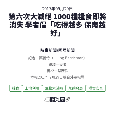
2017年09月29日
第六次大滅絕 1000種糧食即將
消失 學者倡「吃得越多 保育越
好」
時事新聞
/
國際新聞
記者
—
蔡麗伶（LiLing Barricman）
編譯
—
姜唯
審校
—
蔡麗伶
本報2017年9月29日綜合外電報導
糧食
土地利用
生物大滅絕
永續發展
糧食安全