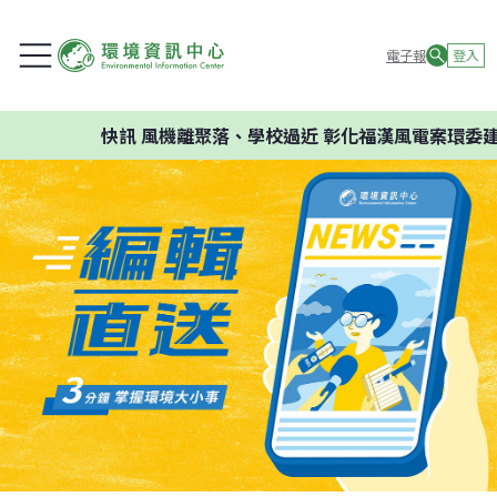
電子報
登入
快訊
風機離聚落、學校過近 彰化福漢風電案環委建議