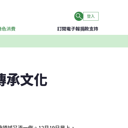
登入
綠色消費
訂閱電子報
捐款支持
傳承文化
」
領域又添一例。12月19日早上，