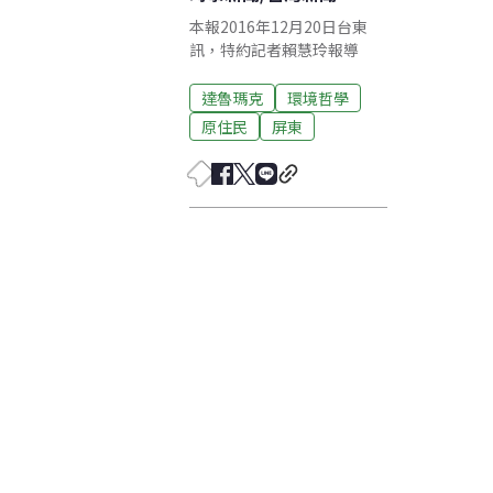
本報2016年12月20日台東
訊，特約記者賴慧玲報導
達魯瑪克
環境哲學
原住民
屏東