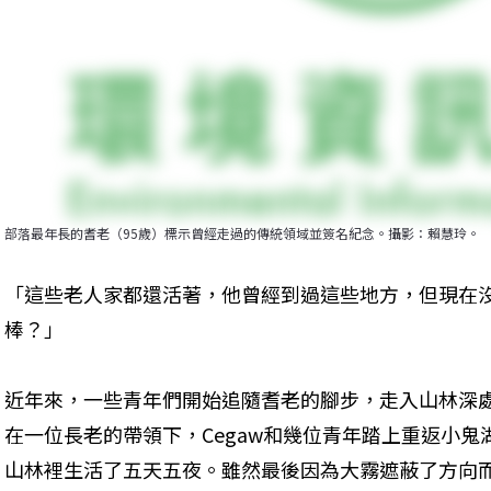
部落最年長的耆老（95歲）標示曾經走過的傳統領域並簽名紀念。攝影：賴慧玲。
「這些老人家都還活著，他曾經到過這些地方，但現在
棒？」
近年來，一些青年們開始追隨耆老的腳步，走入山林深處
在一位長老的帶領下，Cegaw和幾位青年踏上重返小鬼湖（
山林裡生活了五天五夜。雖然最後因為大霧遮蔽了方向