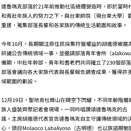
達魯瑪克部落於21年前推動社區總體營造時，即於當時
和青壯年族人的努力之下，與台東師院（現台東大學）
重建，蒐集部落長輩和各家族的傳統生活範圍和故事。
今年10月，長期關注原住民採集狩獵權益的胡進德被選
研議公告傳統領域一事，並邀請部落青年會所（alako
備期，中壯年幹部、青年和耆老們共同確立了230個部落
部落會議向各大家族代表與長輩報告調查成果，獲得許
域範圍的劃設。
12月19日，聖地肯杜爾山在晴空下閃耀，不同年齡階層
族人盛裝齊聚記者會現場，一同吟唱讚頌達魯瑪克的古
謠。主席胡進德代表宣告達魯瑪克自主守護傳統領域的
心，頭目Molaoco Labaliyoso（古明德）也以族語期勉