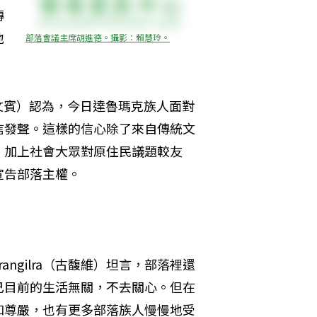
傳
地
部落會議主席胡進德。攝影：賴慧玲。
（潘王文賓）認為，今日達魯瑪克族人面對
信發聲。這樣的信心除了來自傳統文
，加上社會大眾對原住民議題較友
宣告部落主權。
rangilra（古馥維）坦言，部落裡還
己目前的生活無關，不去關心。但在
和尊嚴，也有更多部落族人慢慢地受