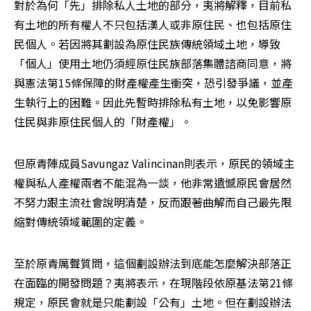
對於為何「先」排除私人土地的部分，夷將解釋，目前私
有土地的所有權人不只包括漢人或非原住民、也包括原住
民個人。若因將其劃設為原住民族傳統領域土地，導致
「個人」使用土地仍須經原住民族部落集體諮商同意，將
與憲法第15條保障的財產權產生衝突，恐引發爭議，並產
生執行上的困難。因此先暫時排除私有土地，以免影響原
住民與非原住民個人的「財產權」。
但原青陣成員Savungaz Valincinan則表示，原民的領域主
權與私人產權兩者不能混為一談，他非常遺憾原民會居然
不努力跟主流社會說明清楚，反而跟著曲解而自己最先限
縮對傳統領域範圍的定義。
至於原青厲聲質問，這個劃設辦法到底能怎麼解決部落正
在面臨的開發問題？夷將表示，在現階段依原基法第21條
規定，原民會就是只能劃設「公有」土地。但在劃設辦法