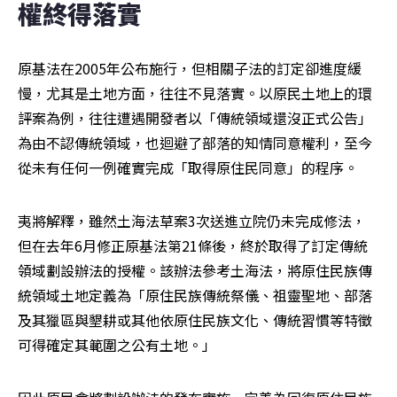
權終得落實
原基法在2005年公布施行，但相關子法的訂定卻進度緩
慢，尤其是土地方面，往往不見落實。以原民土地上的環
評案為例，往往遭遇開發者以「傳統領域還沒正式公告」
為由不認傳統領域，也迴避了部落的知情同意權利，至今
從未有任何一例確實完成「取得原住民同意」的程序。
夷將解釋，雖然土海法草案3次送進立院仍未完成修法，
但在去年6月修正原基法第21條後，終於取得了訂定傳統
領域劃設辦法的授權。該辦法參考土海法，將原住民族傳
統領域土地定義為「原住民族傳統祭儀、祖靈聖地、部落
及其獵區與墾耕或其他依原住民族文化、傳統習慣等特徵
可得確定其範圍之公有土地。」 