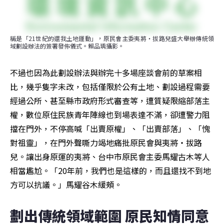
稱是「21世紀的還我土地運動」，原民會主委夷將‧拔路兒盛大舉辦傳統領
域劃設辦法的簽署發佈儀式。賴品瑀攝影。
不過也因為此劃設辦法與辦完十多場座談會前的草案相
比，幾乎隻字未改，包括僅限於公有土地、劃設過程需要
經過公所、甚至縣市政府形式審查等，遭質疑限縮部落主
權，數位原住民族青年陣線也到場表達不滿，卻遭警力阻
擋在門外，不停高喊「出賣原權」、「出賣部落」、「愧
對祖靈」，在門外聲嘶力竭地痛批原民會與夷將‧拔路
兒。讓出身原運的夷將、台中市原民會主委馬耀古木等人
相當尷尬。「20年前，我們也是這樣的，而且還找不到地
方可以抗議。」馬耀谷木緩頰。
劃出傳統領域範圍 原民知情同意