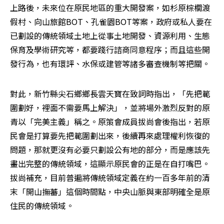
上路後，未來位在原民地區的重大開發案，如杉原棕櫚渡
假村、向山旅館BOT、孔雀園BOT等案，政府或私人要在
已劃設的傳統領域土地上從事土地開發、資源利用、生態
保育及學術研究等，都要踐行諮商同意程序；而且這些開
發行為，也有環評、水保或建管等諸多審查機制等把關。
對此，新竹縣尖石鄉鄉長雲天寶在致詞時指出，「先把範
圍劃好，裡面不需要馬上解決」，並將場外激烈反對的原
青以「完美主義」稱之。原策會成員拔尚會後指出，若原
民會是打算要先把範圍劃出來，後續再來處理權利恢復的
問題，那就更沒有必要只劃設公有地的部分，而是應該先
畫出完整的傳統領域，這顯示原民會的正是在自打嘴巴。
拔尚補充，目前普遍將傳統領域定義在約一百多年前的清
末「開山撫蕃」這個時間點，中央山脈與東部明確全是原
住民的傳統領域。