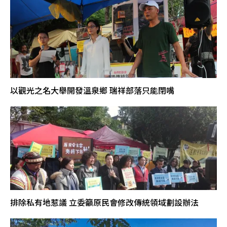
以觀光之名大舉開發溫泉鄉 瑞祥部落只能閉嘴
排除私有地惹議 立委籲原民會修改傳統領域劃設辦法