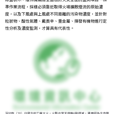
準作業流程，採樣必須靠近取得火場擴散煙流的原始濃
度，以及下風處與上風處不同距離的污染物濃度，並針對
粒狀物、酸性氣體、戴奧辛、重金屬、揮發有機物進行定
性分析及濃度監測，才算具有代表性。
深坑昨（20）日發生的工廠大火，火勢在當天傍晚6點撲滅，濃煙卻為北市帶