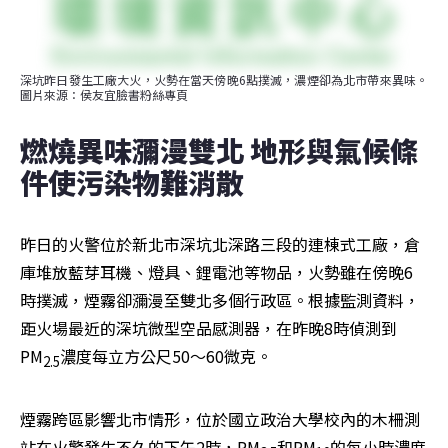
深坑昨日發生工廠大火，火勢在當天傍晚6點撲滅，濃煙卻為北市帶來異味。
圖片來源：侯友宜臉書粉絲專頁
燃燒異味瀰漫雙北 地形與氣候條
件使污染物難消散
昨日的火警位於新北市深坑北深路三段的連棟式工廠，倉
庫堆放藍芽耳機、燈具、鋰電池等物品，火勢雖在傍晚6
時撲滅，煙霧卻瀰漫至雙北多個行政區。根據監測資料，
距火場最近的深坑微型空品感測器，在昨晚8時偵測到
PM
濃度每立方公尺50～60微克。
2.5
煙霧跨區影響北市情形，位於國立政治大學校內的木柵測
站在火警發生不久的下午2時，PM
和PM
的每小時濃度