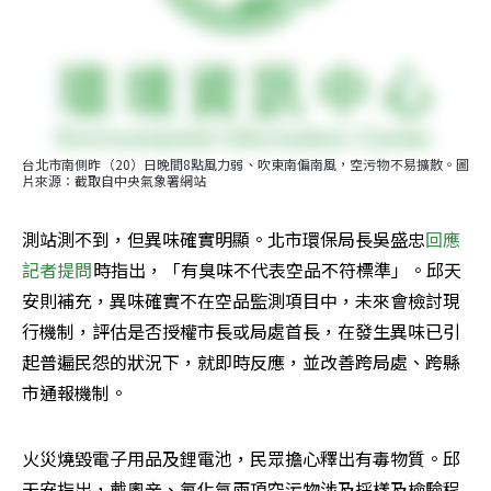
台北市南側昨（20）日晚間8點風力弱、吹東南偏南風，空污物不易擴散。圖
片來源：截取自中央氣象署網站
測站測不到，但異味確實明顯。北市環保局長吳盛忠
回應
記者提問
時指出，「有臭味不代表空品不符標準」。邱天
安則補充，異味確實不在空品監測項目中，未來會檢討現
行機制，評估是否授權市長或局處首長，在發生異味已引
起普遍民怨的狀況下，就即時反應，並改善跨局處、跨縣
市通報機制。
火災燒毀電子用品及鋰電池，民眾擔心釋出有毒物質。邱
天安指出，戴奧辛、氟化氫兩項空污物涉及採樣及檢驗程