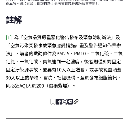
來異味。圖片來源：截取自新北消防發爾麵臉書粉絲專業影片
註解
[1]
  為「空氣品質嚴重惡化警告發布及緊急防制辦法」及
「空氣污染突發事故緊急應變措施計畫及警告通知作業辦
法」，前者的啟動條件為PM2.5、PM10、二氧化硫、二氧
化氮、一氧化碳、臭氧達到一定濃度，後者則僅針對固定
固定汙染源事故，並要有10人以上送醫，或事故範圍涵蓋
30人以上的學校、醫院、社福機構。至於發布細胞簡訊，
則必須AQI大於200（俗稱紫爆）。