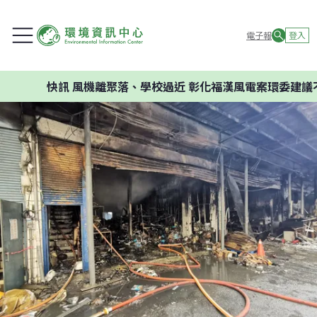
電子報
登入
快訊
風機離聚落、學校過近 彰化福漢風電案環委建議不應開發