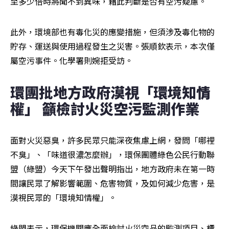
至多少倍時將聞不到異味，藉此判斷是否有空污疑慮。
此外，環境部也有毒化災的應變措施，但須涉及毒化物的
貯存、運送與使用過程發生之災害。張順欽表示，本次僅
屬空污事件。化學署則婉拒受訪。
環團批地方政府漠視「環境知情
權」 籲檢討火災空污監測作業
面對火災惡臭，許多民眾只能深夜焦慮上網，發問「哪裡
不臭」、「味道很濃怎麼辦」，環保團體綠色公民行動聯
盟（綠盟）今天下午發出聲明指出，地方政府未在第一時
間讓民眾了解影響範圍、危害物質，及如何減少危害，是
漠視民眾的「環境知情權」。
綠盟表示，環保機關應全面檢討火災空品的監測項目、標