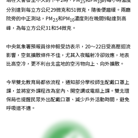
2.5
10
分別達到每立方公尺29微克和51微克，隨後便趨緩。兩廳
院旁的中正測站，PM
和PM
濃度則在晚間9點達到高
2.5
10
峰，為每立方公尺31和54微克。
中央氣象署預報員徐仲毅受訪表示，20～22日受高壓迴流
影響，空氣擴散條件不佳，尤其入夜輻射冷卻效應，地表
比高空冷，更不利台北盆地的空污物向上、向外擴散。
今早雙北教育局都依流程，通知部分學校師生配戴口罩上
課，並將室外課程改為室內、開空調或電扇上課。雙北環
保局也提醒民眾外出配戴口罩、減少戶外活動時間，避免
呼吸道不適。