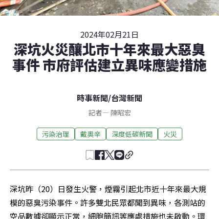
2024年02月21日
深坑火災釀北市十年來最大惡臭
事件 市府評估建立異味應變措施
時事新聞
/
台灣新聞
記者
—
陳昭宏
污染治理
戴奧辛
深度低碳新聞
火災
深坑昨（20）日發生火警，煙霧引起北市近十年來最大規
模的惡臭污染事件。許多雙北民眾都聞到異味，各測站的
空品數據卻顯示正常，細胞簡訊等應處措施也未啟動。環