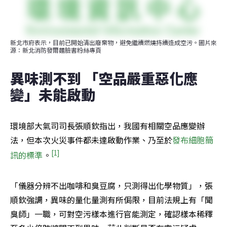
新北市府表示，目前已開始清出廢棄物，避免繼續燃燒持續造成空污。圖片來
源：新北消防發爾麵臉書粉絲專頁
異味測不到 「空品嚴重惡化應
變」未能啟動
環境部大氣司司長張順欽指出，我國有相關空品應變辦
法，但本次火災事件都未達啟動作業、乃至於
發布細胞簡
[1]
訊的標準
。
「儀器分辨不出咖啡和臭豆腐，只測得出化學物質」，張
順欽強調，異味的量化量測有所侷限，目前法規上有「聞
臭師」一職，可對空污樣本進行官能測定，確認樣本稀釋