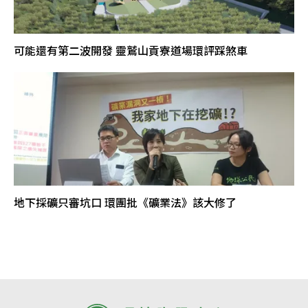
可能還有第二波開發 靈鷲山貢寮道場環評踩煞車
地下採礦只審坑口 環團批《礦業法》該大修了