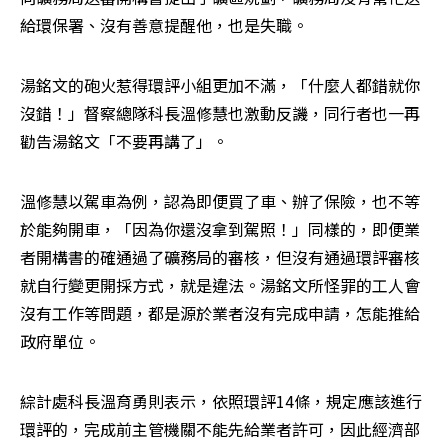
給環保署、沒有善意提醒他，也是失職。
湯銘文的砲火惹得環評小組更加不滿，「什麼人都錯就你
沒錯！」督察總隊科長溫修慧也激動反譏，同行者也一再
勸告湯銘文「不要再講了」。
溫修慧以駕車為例，認為即便買了車、辦了保險，也不等
於能夠開車，「因為你還沒拿到駕照！」同樣的，即便業
者開構書的確通過了礦務局的審核，但沒有通過環評審核
就自行變更開採方式，就是違法。湯銘文所怪罪的工人會
沒有工作等問題，都是源於業者沒有完成申請，怎能推給
政府單位。
綜計處科長溫育勇則表示，依照環評14條，規定應該進行
環評的，完成前主管機關不能先給業者許可，因此經濟部