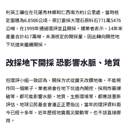
利英工礦位在花蓮秀林鄉和仁西南方約1公里處，當時核
定面積為6.8586公頃，原訂要採大理石原料石771萬5476
公噸，在1999年通過環評並且開採。據業者表示，14年來
產量合計417萬噸，未滿核定的開採量，因此轉向開挖地
下坑道來繼續開採。
改採地下開採 恐影響水脈、地質 
但環評小組一致認為，開採方式從露天改鑽地後，不能視
作同一個案子。業者將會在地下坑道內開挖、採用炸藥爆
破等，都可能影響水脈、地質、生態環境等，都應該重新
評估。地球公民基金會潘正正更指出，當年的環評資料距
今已經十多年，近年歷經地震風災變動等，也不該直接挪
用。