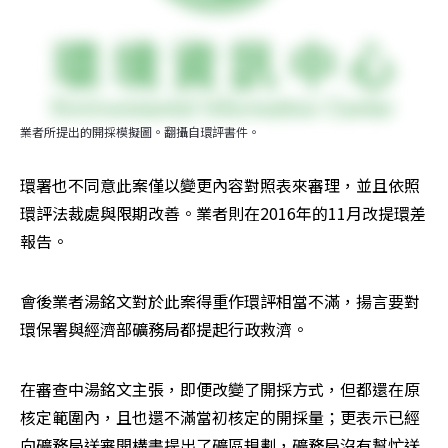
業者所提出的開採模擬圖。翻攝自環評書件。
環署也不同意此案僅以變更內容對照表來審理，並且依照
環評法裁處與限期改善。業者則在2016年的11月改提環差
報告。
會後業者湯銘文對於此案得重作環評相當不滿，揚言要對
環保署與經濟部礦務局都提起行政救濟。
在審查中湯銘文主張，即便改變了開採方式，但都還在原
核定範圍內，且也還不滿當初核定的開採量；更表示已經
向礦務局送審開構書提出了礦區規劃，礦務局沒有幫忙送