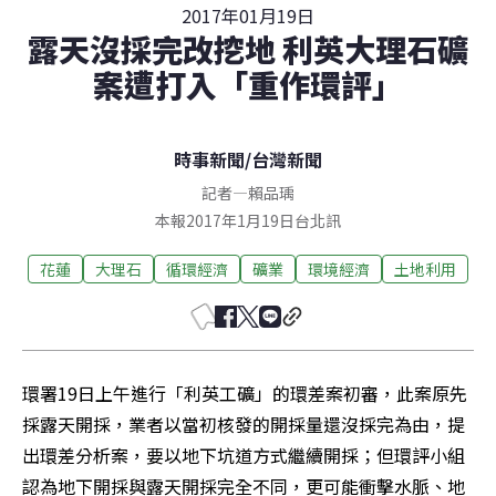
2017年01月19日
露天沒採完改挖地 利英大理石礦
案遭打入「重作環評」
時事新聞
/
台灣新聞
記者
—
賴品瑀
本報2017年1月19日台北訊
花蓮
大理石
循環經濟
礦業
環境經濟
土地利用
環署19日上午進行「利英工礦」的環差案初審，此案原先
採露天開採，業者以當初核發的開採量還沒採完為由，提
出環差分析案，要以地下坑道方式繼續開採；但環評小組
認為地下開採與露天開採完全不同，更可能衝擊水脈、地