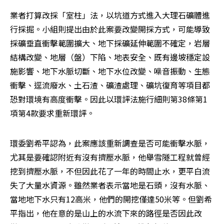
業者打算改採「室柱」法，以坑道方式進入大理石礦體進
行採掘。小組則提出由於此案要改變開採方式，可能導致
採礦垂直衝擊範圍擴大、地下採礦延伸範圍不確定，岩層
結構改變、地層（盤）下陷、地表安全、既有邊坡穩定設
施影響、地下水脈切斷、地下水位改變、噪音振動、生態
衝擊、逕流廢水、土石渣、礦渣處理、礦坑復育等項目都
恐對環境有高度衝擊。因此以環評法施行細則第38條第1
項第4款要求重新環評。
環委劉希平認為，此案應該重新調查是否可能衝擊水脈，
尤其是要確認附近有沒有擠壓水脈，他舉雪隧工程就曾經
挖到擠壓水脈，不但因此花了一年的時間止水，更平白流
失了大量水資源。雖然業者表示當地是石頭，沒有水脈、
當地地下水只有12高米，他們的開挖僅達50米等。但劉希
平指出，他在意的是山上的水流下來的路徑是否因此改