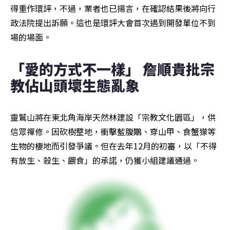
得重作環評，不過，業者也已揚言，在確認結果後將向行
政法院提出訴願。這也是環評大會首次遇到開發單位不到
場的場面。
「愛的方式不一樣」 詹順貴批宗
教佔山頭壞生態亂象
靈鷲山將在東北角海岸天然林建設「宗教文化園區」，供
信眾禪修。因砍樹整地，衝擊藍腹鷳、穿山甲、食蟹獴等
生物的棲地而引發爭議。但在去年12月的初審，以「不得
有放生、殺生、餵食」的承諾，仍獲小組建議通過。