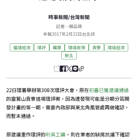
時事新聞
/
台灣新聞
記者
—
賴品瑀
本報2017年2月22日台北訊
循環經濟
環評
礦業
環境政策
貢寮
環境經濟
新北
22日環署舉辦第308次環評大會，原在
初審已獲建議通過
的靈鷲山貢寮道場環評案，因為遭發現可能是分期分區開
發計畫的第一期，需要內政部與東北角風管處再做確認，
而暫未通過。
原建議重作環評的
利英工礦
，則在業者的缺席抗議下確認