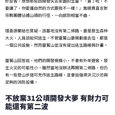
好反省，想想那些因開發失去家園的生靈。「算了啦，不
要講了，你愛護自然的方式跟我不一樣！」詹順貴直言對
宗教團體佔據山頭的行徑，一向感到相當不齒，
環委游繁結也質疑，該基地沒有第二條路，要是發生森林
大火，人員該如何逃生。不管靈鷲山要規劃誰去住，都是
一個公共設施，然而靈鷲山並沒有提出逃生路線與計畫。
靈鷲山回答說，他們的開發規模小，不會有外來遊客，發
生火災的可能性小。雖然當地沒辦法再開第二條路，但仍
有一些登山步道可充作逃生路線，並會加強滯洪沉沙池與
足夠的消防設備。
不放棄31公頃開發大夢 有財力可
能還有第二波