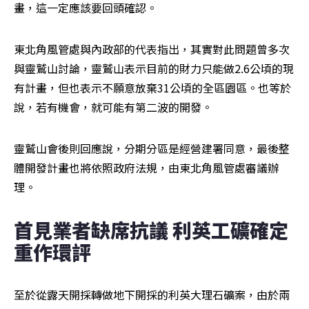
畫，這一定應該要回頭確認。
東北角風管處與內政部的代表指出，其實對此問題曾多次
與靈鷲山討論，靈鷲山表示目前的財力只能做2.6公頃的現
有計畫，但也表示不願意放棄31公頃的全區園區。也等於
說，若有機會，就可能有第二波的開發。
靈鷲山會後則回應說，分期分區是經營建署同意，最後整
體開發計畫也將依照政府法規，由東北角風管處審議辦
理。
首見業者缺席抗議 利英工礦確定
重作環評
至於從露天開採轉做地下開採的利英大理石礦案，由於兩