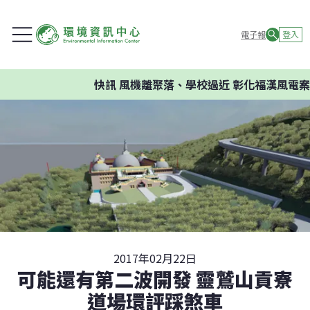
電子報
登入
快訊
風機離聚落、學校過近 彰化福漢風電案環
2017年02月22日
可能還有第二波開發 靈鷲山貢寮
道場環評踩煞車