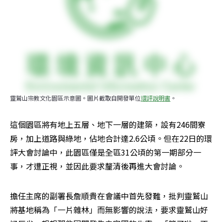
靈鷲山宗教文化園區示意圖。圖片截取自開發單位
環評說明書
。
這個園區將有地上五層、地下一層的建築，設有246間寮
房，加上道路與綠地，佔地合計達2.6公頃。但在22日的環
評大會討論中，此園區僅是全區31公頃的第一期部分一
事，才遭正視，並因此要求釐清後再進大會討論。
擔任主席的副署長詹順貴在會議中首先發難，批判靈鷲山
將基地稱為「一片雜林」而無影響的說法，要求靈鷲山好