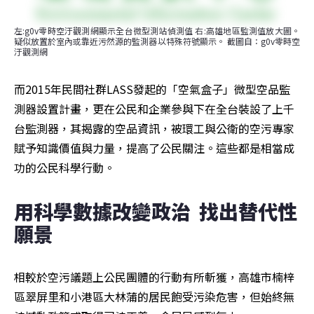
左:g0v零時空汙觀測網顯示全台微型測站偵測值 右:高雄地區監測值放大圖。
疑似放置於室內或靠近污然源的監測器以特殊符號顯示。 截圖自：g0v零時空
汙觀測網
而2015年民間社群LASS發起的「空氣盒子」微型空品監
測器設置計畫，更在公民和企業參與下在全台裝設了上千
台監測器，其揭露的空品資訊，被環工與公衛的空污專家
賦予知識價值與力量，提高了公民關注。這些都是相當成
功的公民科學行動。
用科學數據改變政治  找出替代性
願景
相較於空污議題上公民團體的行動有所斬獲，高雄市楠梓
區翠屏里和小港區大林蒲的居民飽受污染危害，但始終無