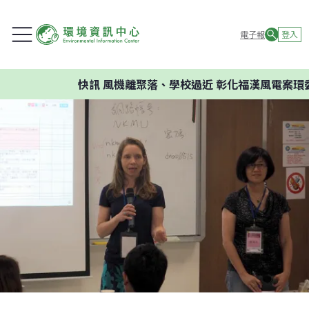
電子報
登入
快訊
風機離聚落、學校過近 彰化福漢風電案環委建議不