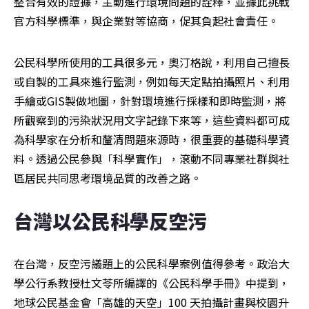
整合有效的證據，主動進行環境問題的詮釋，並據此挑戰
官方科學標準，與企業對等協商，促其負起社會責任。
公民科學所使用的工具很多元，奧汀格說，利用自己擅長
或自製的工具來進行監測，例如每天定點拍攝照片、利用
手繪或GIS製做地圖，針對環境進行採樣和即時監測，將
所觀察到的污染狀況用文字記錄下來等，這些資料都可成
為科學家在分析和釐清問題來源時，很重要的基礎科學資
料。透過公民參與「科學實作」，滾動不同專業社群與社
區居民共同思考環境品質的改善之路。
台灣以公民科學反空污
在台灣，反空污議題上的公民科學案例值得參考。政治大
學公行系教授杜文苓所編譯的《公民科學手冊》中提到，
地球公民基金會「高雄的天空」100 天拍攝計畫與校園升