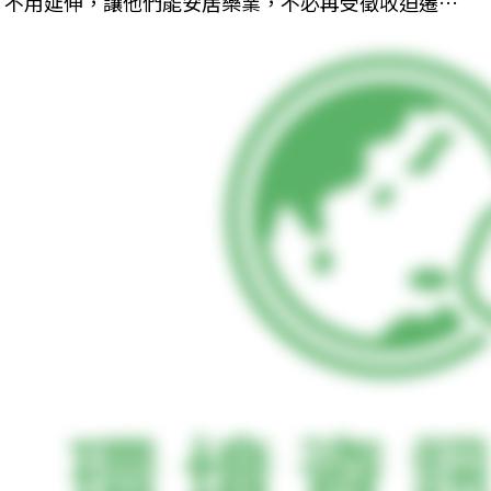
不用延伸，讓他們能安居樂業，不必再受徵收迫遷…