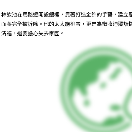
林欽池在馬路邊開設銀樓，靠著打造金飾的手藝，建立歷
面將完全被拆除。他的太太施柳雪，更是為徵收迫遷煩
清福，還要擔心失去家園。