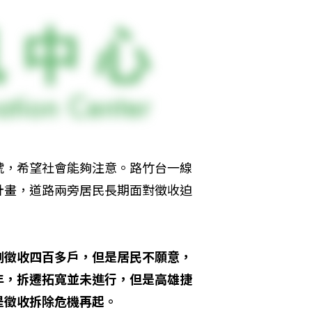
號，希望社會能夠注意。路竹台一線
計畫，道路兩旁居民長期面對徵收迫
側徵收四百多戶，但是居民不願意，
年，拆遷拓寬並未進行，但是高雄捷
是徵收拆除危機再起。