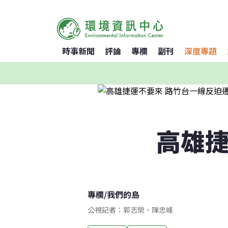
時事新聞
評論
專欄
副刊
深度專題
高雄捷
專欄
/
我們的島
公視記者：郭志榮、陳忠峰