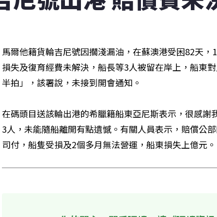
馬爾他籍貨輪吉尼號因擱淺漏油，在蘇澳港受困82天，
損失及復育經費未解決，船長等3人被留在岸上，船東
半拍」，該署說，未接到開會通知。
在碼頭目送該輪出港的希臘籍船東亞尼斯表示，很感謝
3人，未能隨船離開有點遺憾。有關人員表示，賠償公部
司付，船隻受損及2個多月無法營運，船東損失上億元。