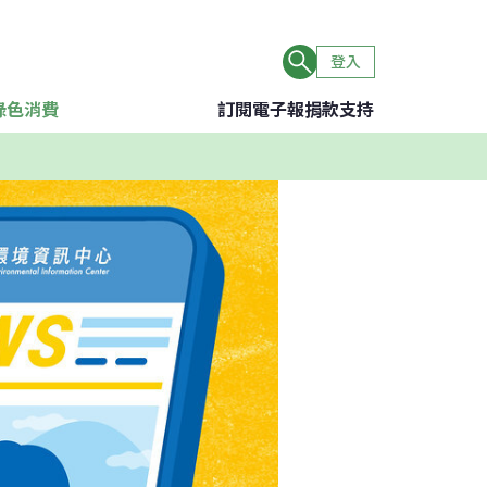
登入
綠色消費
訂閱電子報
捐款支持