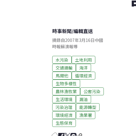
時事新聞
/
編輯直送
摘錄自2007年3月16日中國
時報蘇澳報導
水污染
土地利用
交通運輸
海洋
馬爾他
循環經濟
生物多樣性
農林漁牧業
公害污染
生活環境
漏油
污染治理
能源轉型
環境經濟
漁業署
生態保育