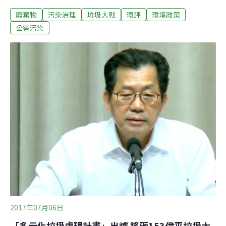
事業廢棄物處理量能不足，轉由各地原本處理一般廢棄物
廢棄物
污染治理
垃圾大戰
環評
環境政策
的焚化爐代為處理，排擠家戶垃圾額度，也引爆中部縣市
之間的垃圾大戰。如今一連通過兩處理機構，讓負責調度
公害污染
全國廢棄物處理的環署督察總隊直呼「樂觀其成」。彰濱
案將每日增加70噸事業廢棄物的處理量；桃科案則有三項
設施，「熱處理」單元可處理事業廢棄物、一般廢棄物合
計一年21.9萬噸；「厭氧消化」單元一年可處理9.125噸的
水肥、廚餘等有機廢棄物；「固化掩埋場」則有25萬立方
公尺的處理容量。彰濱預計最快2019年啟用，桃科最快則
是2020年。「樂觀其成。」環署督察總隊副隊長林左祥表
示，即便調度辦法出爐，未來五到十年國內焚化爐將陸續
進行歲修，可能面臨調度吃緊，因此樂見桃市府挺身興建
焚化爐。
2017年07月06日
「多元化垃圾處理計畫」出爐 將砸153億平垃圾大