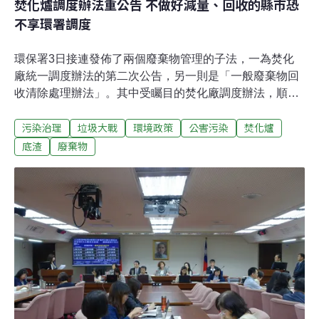
焚化爐調度辦法重公告 不做好減量、回收的縣市恐
不享環署調度
環保署3日接連發佈了兩個廢棄物管理的子法，一為焚化
廠統一調度辦法的第二次公告，另一則是「一般廢棄物回
收清除處理辦法」。其中受矚目的焚化廠調度辦法，順利
的話，在公聽程序完成後，將在11月底正式發佈。《現有
污染治理
垃圾大戰
環境政策
公害污染
焚化爐
廢棄物清除處理設施統一調度辦法》曾在7月曾經第一次
公告，不過由於焚化爐底渣的去處問題，在第一場由縣市
底渣
廢棄物
環保局參與的公聽會中，就遭到縣市大力反彈，因此環署
便收回重擬，上月中署長李應元在立院爭取預算解凍時，
承諾將在10月底再次交出草案。此次重新公告的草案，環
署將法規名稱改為《現有大型焚化廠統一調度辦法》，開
宗明義就是限縮調度範圍，原本包括掩埋場、焚化廠等現
有廢棄物處理設施，修為只針對焚化廠。而關於焚化爐底
渣的部分，原先環署打算訂出代燒垃圾的兩縣市之間的回
運比率，但也成為反彈最大的部分，如同先前李應元所預
告的，將取消由中央出面訂定，而改由申請調度機關及被
調度機關自行協商。過去高雄市府以處理垃圾與運回