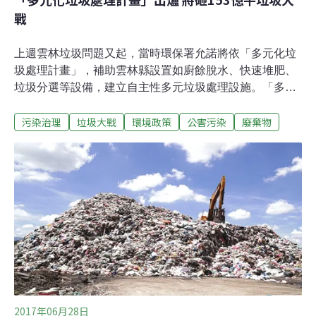
戰
上週雲林垃圾問題又起，當時環保署允諾將依「多元化垃
圾處理計畫」，補助雲林縣設置如廚餘脫水、快速堆肥、
垃圾分選等設備，建立自主性多元垃圾處理設施。「多元
化垃圾處理計畫」上週獲政院核定後，6日環署也進行正
污染治理
垃圾大戰
環境政策
公害污染
廢棄物
式的報告。這將是個六年計畫，中央地方合計將投入153
億。環保署長李應元在院會後記者會的報告中提出五個對
策，包括焚化廠升級整備、推動區域合作、離島地區垃圾
轉運、環保設施效能提升、推動循環經濟措施。目前一般
垃圾採取衛生掩埋、熱處理、生物處理三途。李應元指
出，在多元化垃圾處理計畫中，熱處理的焚化、氣化都有
新技術，生物處理方面，則有機械化生物處理MBT、堆
肥、厭養消化。焚化廠升級整備部分，將運用90億元經
費，挑選其中11座焚化爐升級，此舉可使目前已高齡20多
年的焚化廠能再延役15至20年。預計升級之後，每座焚化
爐每日可增加900公噸的處理量能，將增加每年26萬噸的
處理量、發電量1.435億度、減少碳排
2017年06月28日