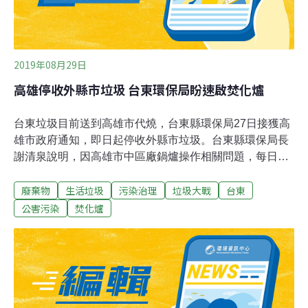
2019年08月29日
高雄停收外縣市垃圾 台東環保局盼速啟焚化爐
台東垃圾目前送到高雄市代燒，台東縣環保局27日接獲高
雄市政府通知，即日起停收外縣市垃圾。台東縣環保局長
謝清泉說明，因高雄市中區廠鍋爐操作相關問題，每日處
理量降低500公噸。等中區廠修繕情形及評估岡山廠、仁
廢棄物
生活垃圾
污染治理
垃圾大戰
台東
武廠契約保證交付量能，才會調整外縣市處理量。謝清泉
指高雄市代燒台東垃圾，只是讓縣內垃圾堆疊速度減緩，
公害污染
焚化爐
全縣13座垃圾掩埋場幾乎達到飽和狀態，每天有84%垃圾
無法掩埋，只能持續往上堆疊，其中又以台東市建農掩埋
場最為嚴峻，以堆疊近2萬噸垃圾，活化後打包的廢塑料
也有1萬噸。謝清泉表示，已經編列重啟焚化爐的預算送
到縣議會審議，「只能希望儘速啟用焚化爐」。