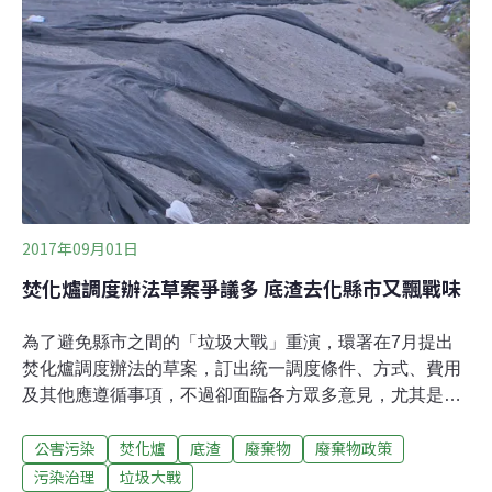
關，宣導焚化再生粒料可安全無虞再利用；強調未來底渣
資源化之後，將由地方環保機關驗證，並統一調度供料，
以避免過去委託處理廠，面臨「誰知道他在裡面摻了什
麼」的疑慮，而乏人問津、工程單位不敢用的疑慮。行政
院在2017年1月時，由身兼政務委員與工程會主委的吳宏
謀出面跨部會協商，面對民眾與工程界對於底渣品質仍有
許多疑慮的問題，定調未來底渣資源化產品，將由地方環
保單位驗證後，統一調度供料給工程單位。並且優先應用
在環保爭議較小的工程，例如CLSM（控制性低強度
2017年09月01日
焚化爐調度辦法草案爭議多 底渣去化縣市又飄戰味
為了避免縣市之間的「垃圾大戰」重演，環署在7月提出
焚化爐調度辦法的草案，訂出統一調度條件、方式、費用
及其他應遵循事項，不過卻面臨各方眾多意見，尤其是焚
化後產生的底渣，恐仍面臨公共工程「不敢用」的窘境。
公害污染
焚化爐
底渣
廢棄物
廢棄物政策
立院去（2016）年底修正《廢清法》，其中第28條授權環
保署訂定統一調度的條件、方式、費用及其他應遵循事
污染治理
垃圾大戰