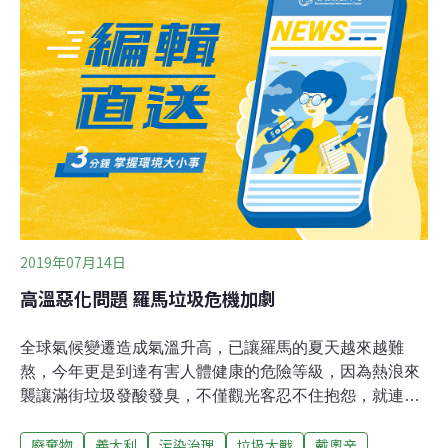
1/4城市已沒有堆放垃圾的合適場所，終結垃圾填埋的粗放
處理方式，已經成為城市管理最棘手的燙手山芋。因此，
垃圾焚燒、分類處理、無害化回收等新進垃圾處理辦法，
目前都在緊鑼密鼓的進行，但關鍵就是要實施垃圾分類；
報導強調，各大城市不解決分類問題，再先進的辦法，也
都無用武之地。
2019年07月14日
高溫惡化問題 羅馬垃圾危機加劇
全球氣候變遷造成氣溫升高，已讓羅馬的夏天越來越難
熬，今年更是到達有害人體健康的危險等級，因為熱浪來
襲讓滿街垃圾發酸發臭，不僅觀光客忍不住抱怨，就連羅
馬市民都不敢出門。羅馬垃圾處理不當的問題存在60餘
廢棄物
義大利
污染治理
垃圾大戰
戴奧辛
年，歷屆市長都束手無策，尤其在2013年瑪拉格羅塔