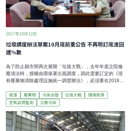
2017年10月12日
垃圾調度辦法草案10月底前重公告 不再明訂底渣回
運%數
為了防止縣市間再次展開「垃圾大戰」，去年年底立院修
廢清法時，授權由環保署出面調度，因此需要訂定的《現
有廢棄物清除處理設施統一調度辦法》，必須要在2018年
1月18日完成。環保署署長李應元12日在立院表示，草案
底渣
廢棄物
污染治理
垃圾大戰
環境政策
將在10月底前再次公告並展開公聽，要趕在期限內完成。
立院12日審查環保署106年公務預算凍結案，包括5報告
空氣品質監測
公害污染
案、9討論案，14案全數獲得解凍，其中獲立委提出問題
的，僅有垃圾緊急應變計畫與空品監測計畫，兩案原遭凍
結的預算分別為1億元、500萬，而整個計畫的預算則分別
是約13億、約7000萬。糾結底渣去化問題 第一次公告遭