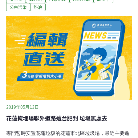
（Malagrotta）垃圾掩埋場關閉後，羅馬的家用垃圾不斷
公害污染
熱浪
積在各家巷口垃圾桶。清潔隊處理垃圾的速度遠遠趕不上
居民製造垃圾的速度，導致公用垃圾桶的垃圾爆滿，如今
地上隨處可見垃圾堆。隨著夏天到來，羅馬日間溫度持續
飆高，街頭垃圾堆開始腐敗發出惡臭，甚至有醫師學會警
告垃圾腐敗產生的氣體已到達危險等級。義大利小兒科醫
學會近日便發表一份報告，警告羅馬家長「盡量不要讓孩
子出門」，尤其是過敏兒。拉吉歐（Lazio）地方政府也發
布公共衛生警報，因為羅馬各大醫院、幼稚園及市場周邊
的垃圾已經多到足以孳生病菌的程度。街頭的垃圾堆逐漸
引來流浪貓狗、老鼠、鳥類，而這些動物
2019年05月13日
花蓮掩埋場聯外道路遭台肥封 垃圾無處去
專門暫時安置花蓮垃圾的花蓮市北區垃圾場，最近主要進