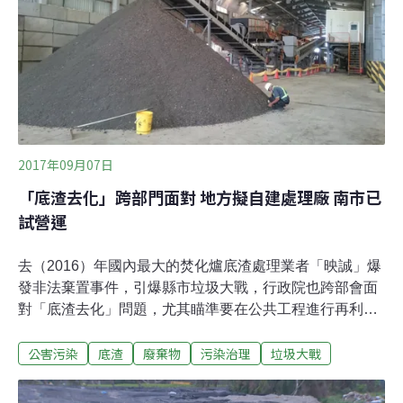
縣市反彈環署在7月曾經第一次公告，不過在舉行第一次
公聽會時，就遭到縣市政府大力反彈，因此環署便收回重
擬，沒有繼續公聽下去。環署督察總隊隊長吳盛忠坦言，
最大的爭議仍是出在底渣的去處問題。先前高雄市以1公
噸垃圾換1.8底渣的代價，代台東、雲林縣焚化垃圾，不料
無處可去的焚化爐底渣
2017年09月07日
「底渣去化」跨部門面對 地方擬自建處理廠 南市已
試營運
去（2016）年國內最大的焚化爐底渣處理業者「映誠」爆
發非法棄置事件，引爆縣市垃圾大戰，行政院也跨部會面
對「底渣去化」問題，尤其瞄準要在公共工程進行再利
用。不過由於前車之鑒，目前部分縣市打算焚化爐周邊興
公害污染
底渣
廢棄物
污染治理
垃圾大戰
建處理設施，由地方政府親自把關底渣再生粒料的生產與
去化過程。「敢用、會用、一定要用」，環保署與公共工
程會6日舉辦觀摩會，找來中央及各縣市環保與工程機