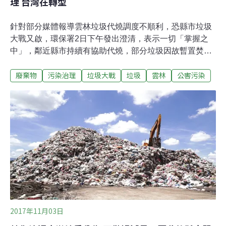
理 台灣在轉型
針對部分媒體報導雲林垃圾代燒調度不順利，恐縣市垃圾
大戰又啟，環保署2日下午發出澄清，表示一切「掌握之
中」，鄰近縣市持續有協助代燒，部分垃圾因故暫置焚化
廠內，屬正常現象。環署督察總隊總隊長吳盛忠更強調，
廢棄物
污染治理
垃圾大戰
垃圾
雲林
公害污染
正在協助雲林縣以分選、回收燃料、廚餘沼氣發電等多元
處理新技術，不但將能自主處理，也是帶頭轉型。雲林縣
每年家戶垃圾清運量約10萬公噸，目前縣內掩埋及縣內焚
化屬自行處理者，約有4萬公噸家戶垃圾，其餘6萬公噸家
戶垃圾，則須藉由外縣市協助處理。吳盛忠解釋，外傳
「協調代燒雲林垃圾環署碰釘」一事，只是外縣市大型焚
化爐每年均需排定歲修期間或因機械老舊故障停爐，部分
垃圾暫時堆置掩埋場或轉運站，等待正常運轉才進廠焚化
處理，其實算是正常的現象；甚至有部分縣市暫存的垃圾
數量更多，何況目前雲林的垃圾是暫置在焚化廠，並非代
燒縣市不願處理。吳盛忠反駁說，若是其他縣市不願代
燒，那麼遭暫置的垃圾也不可能是這樣的數量而已，他強
2017年11月03日