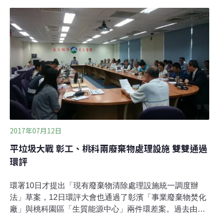
項。今年7月環署終於交出了《現有廢棄物清除處理設施
統一調度辦法》的草案，不過並未獲得各界滿意，不管是
需要調度的、代焚化垃圾的縣市、環保團體都有意見；因
此環署已定調還會再做調整，並重新公告一次。1日立委
賴瑞隆與陳曼麗舉辦公聽會，如何去化焚化爐底渣，是各
地環保局爭論的重點。各縣市底渣優先在境內去化 工程單
位疑慮須解決環保署副署長張子敬表態，各縣市垃圾所產
生的底渣，理當要自己想辦法處理，最好是進入自己的公
共工程再利用，真的無法去化，才由環保署跟公共工程委
員會協調，且應是優先在縣境內找公共工程，最
2017年07月12日
平垃圾大戰 彰工、桃科兩廢棄物處理設施 雙雙通過
環評
環署10日才提出「現有廢棄物清除處理設施統一調度辦
法」草案，12日環評大會也通過了彰濱「事業廢棄物焚化
廠」與桃科園區「生質能源中心」兩件環差案。過去由於