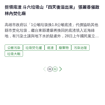
拒領底渣 斗六垃圾山「四天後溢出來」 張麗善催啟
林內焚化廠
高雄市政府以「1公噸垃圾換1.8公噸底渣」代價協助其他
縣市焚化垃圾，繼台東縣遭爆將換回的底渣填入近海綠
地，有污染土讓與地下水的疑慮外，28日上午國民黨立委
張麗善、許淑華，陪同雲林縣斗六市長謝淑亞、當地20多
公害污染
垃圾焚化爐
底渣
廢棄物
污染治理
位里長與民代，也指出雲林縣無力處理底渣，因此現在垃
圾只進不出，讓斗六出現了四層樓高的垃圾山，痛批環署
垃圾大戰
將底渣丟給地方政府處理，簡直失能，環署應該介入協調
解決。他們更主張，應該盡快重啟林內焚化廠，才是最快
01
02
速解決雲林縣垃圾問題的作法。下午環署也隨即開記者
會，由副署長詹順貴、督察總隊副大隊長林左祥出面回
應，除了提出雲林垃圾問題的短中長期解決對策，也強調
必須互惠，認為目前的僵局是由於雲林縣想要其他縣市代
燒，但因為斗六地方反對領回底渣而造成，因此向張麗
善、斗六市公所與民代喊話：「拜託快找出可以暫置底渣
的地方。」無力處理底渣 雲林垃圾只進不出 斗六暫置場四