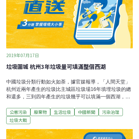
2019年07月17日
垃圾圍城 杭州3年垃圾量可填滿整個西湖
中國垃圾分類行動如火如荼，據官媒報導，「人間天堂」
杭州近兩年產生的垃圾比主城區垃圾場16年填埋垃圾的總
和還多，三到四年產生的垃圾幾乎可以填滿一個西湖，垃
圾圍城危機迫在眉睫。央視財經報導，中國每年產生的生
公害污染
廢棄物
生活垃圾
中國新聞
污染治理
活垃圾多達4億噸，並且正以每年8%的速度在遞增，早在
2004年就已經成為世界第一垃圾製造大國。據住建部2018
垃圾大戰
年統計，很多城市解決生活垃圾最主要的方法就是填埋，
也因此中國600多座大中城市中，2/3陷入垃圾包圍之中，