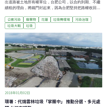
出道路被土地所有權單位，台肥公司，以合約到期、不繼
續租的理由，將鐵門封起來，因為台肥堅持把路權收回
來，垃圾車無法進入花蓮，恐怕會出現垃圾大戰。台肥公
公害污染
廢棄物
花蓮
垃圾掩埋場
污染治理
司強調，這附近土地已租給某學校機關使用，對方提出保
全申請，所以台肥才會封路，與市公所的合約則是在4月
垃圾大戰
垃圾
30日已經結束，不再開放給外界通行，也是保障租戶權
利。由於花蓮市垃圾掩埋場道路，已承租給花蓮市公所20
幾年，在縣府都市計畫裡已被認定為既有道路，台肥的封
路恐怕已經觸法。但台肥公司堅持收回路權，雖願意先打
開門放行，但要求垃圾車經過都須報備，對此花蓮市公所
無法接受，希望台肥繼續協助，否則每天80噸的垃圾何去
何從。
2018年01月02日
環署：代燒雲林垃圾「掌握中」 推動分選、多元處