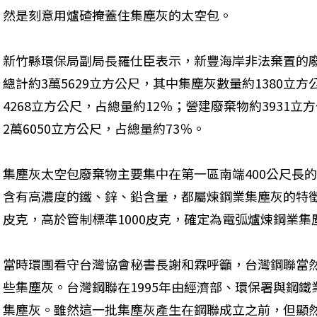
然是刻意用爐碴掩蓋住集塵灰的太空包。
新竹縣環保局副局長羅仕臣表示，新豐海岸非法棄置的
總計約3萬5629立方公尺，其中集塵灰數量約1380立
4268立方公尺，占總量約12％；營建廢棄物約3931
2萬6050立方公尺，占總量約73％。
集塵灰太空包廢棄物主要集中在第一區南端400公尺長的
含有高濃度的鐵、鋅、鉛含量，都屬煉鋼業集塵灰的特徵，
皮克，高於管制標準1000皮克，確定為電弧爐煉鋼業集
當時環團看守台灣協會秘書長謝和霖呼籲，台灣鋼聯當
些集塵灰。台灣鋼聯在1995年由經濟部、環保署與鋼
集塵灰。雖然這一批集塵灰產生在鋼聯成立之前，但顯