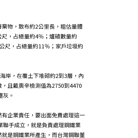
廢棄物，散布約2公里長，粗估量體
方公尺，占總量約4％；爐碴數量約
立方公尺，占總量約11％；家戶垃圾約
海岸，在覆土下堆砌約2到3層，內
且戴奧辛檢測值為2750到4470
塵灰。
然有企業責任，要出面免費處理這一
鐵業聯手成立，就是負責處理鋼鐵業
然就是鋼鐵業所產生，而台灣鋼聯董