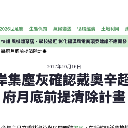
2026世足賽
生態保育
氣候變遷
循環經濟
土地利用
快訊
風機離聚落、學校過近 彰化福漢風電案環委建議不應開發
2017年10月16日
岸集塵灰確認戴奧辛超
府月底前提清除計畫
今年六月立委林淑芬與民間團體
揭露
，在新竹縣新豐掩