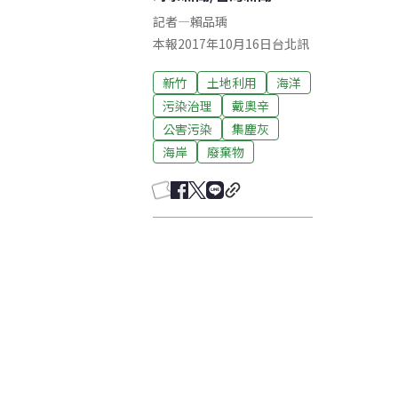
記者
—
賴品瑀
本報2017年10月16日台北訊
新竹
土地利用
海洋
污染治理
戴奧辛
公害污染
集塵灰
海岸
廢棄物