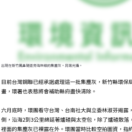
出現在新竹鳳鼻隧道旁海岸線的集塵灰。晁瑞光攝。
目前台灣鋼聯已經承諾處理這一批集塵灰，新竹縣環保
畫，環署也表態將會補助縣府盡快清除。
六月底時，環團看守台灣、台南社大與立委林淑芬揭露
側，沿海2到3公里綿延著爐碴與太空包，除了爐碴散落
裡面的集塵灰已裸露在外。環團當時比較空拍圖資，指約是