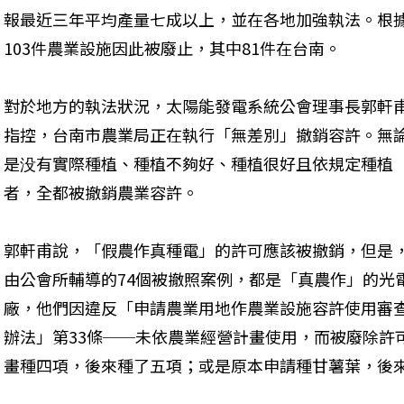
報最近三年平均產量七成以上，並在各地加強執法。根
103件農業設施因此被廢止，其中81件在台南。
對於地方的執法狀況，太陽能發電系統公會理事長郭軒
指控，台南市農業局正在執行「無差別」撤銷容許。無
是没有實際種植、種植不夠好、種植很好且依規定種植
者，全都被撤銷農業容許。
郭軒甫說，「假農作真種電」的許可應該被撤銷，但是
由公會所輔導的74個被撤照案例，都是「真農作」的光
廠，他們因違反「申請農業用地作農業設施容許使用審
辦法」第33條──未依農業經營計畫使用，而被廢除許
畫種四項，後來種了五項；或是原本申請種甘薯葉，後