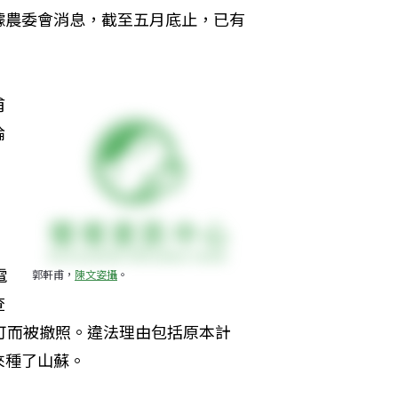
據農委會消息，截至五月底止，已有
甫
論
，
電
郭軒甫，
陳文姿攝
。
查
可而被撤照。違法理由包括原本計
來種了山蘇。