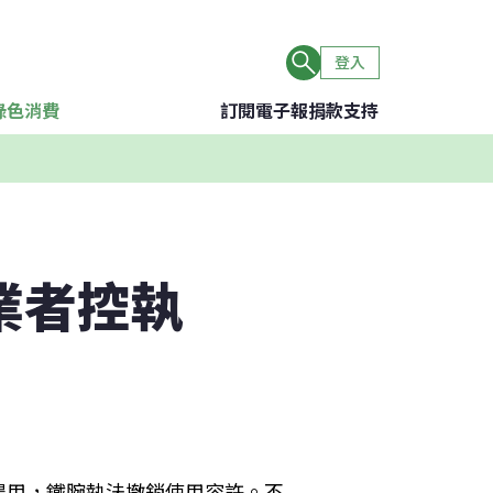
登入
綠色消費
訂閱電子報
捐款支持
業者控執
農用，鐵腕執法撤銷使用容許。不