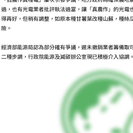
過，也有光電業者批評執法過當，讓「真農作」的光電
得再好，但稍有調整，如原本種甘薯葉改種山蘇，種絲
險。
經濟部能源局認為部分確有爭議，遲未撤銷業者籌備取
二種步調，行政院能源及減碳辦公室現已積極介入協調