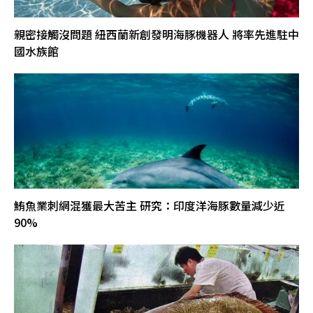
親密接觸沒問題 紐西蘭新創發明海豚機器人 將率先進駐中
國水族館
鮪魚業刺網混獲最大苦主 研究：印度洋海豚數量減少近
90%