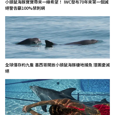
小頭鼠海豚寶寶帶來一線希望！ IWC發布70年來第一個滅
絕警告籲100%禁刺網
全球僅存約九隻 墨西哥開放小頭鼠海豚棲地捕魚 環團憂滅
絕