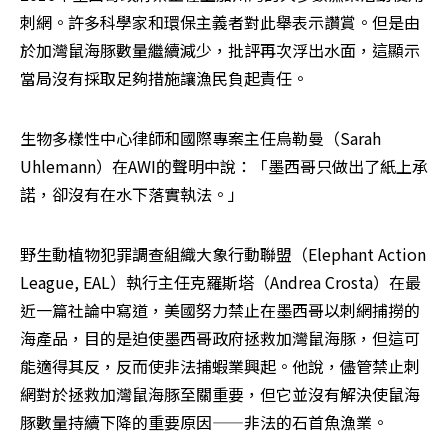
刺網。許多科學家和環保主義者對此舉表示讚賞。但是由
於加灣鼠海豚數量繼續減少，批評再次浮出水面，這顯示
當局沒有採取足夠措施讓漁民負起責任。
生物多樣性中心律師和國際專案主任烏勒曼（Sarah 
Uhlemann）在AWI的聲明中說：「墨西哥只做出了紙上承
諾，卻沒有在水下落實執法。」
野生動植物犯罪調查組織大象行動聯盟（Elephant Action 
League, EAL）執行主任克羅斯塔（Andrea Crosta）在最
近一篇社論中寫道，美國努力禁止在墨西哥以刺網捕撈的
海產品，目的是迫使墨西哥政府拯救加灣鼠海豚，但這可
能適得其反，反而使非法捕蝦業興起。他說，儘管禁止刺
網對於拯救加灣鼠海豚至關重要，但它並沒有解決使鼠海
豚數量持續下降的重要原因——非法的石首魚漁業。