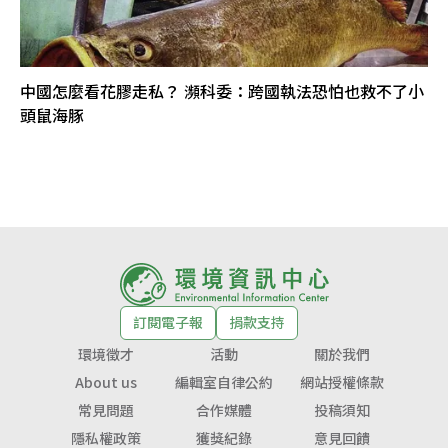
中國怎麼看花膠走私？ 瀕科委：跨國執法恐怕也救不了小
頭鼠海豚
訂閱電子報
捐款支持
環境徵才
活動
關於我們
About us
編輯室自律公約
網站授權條款
常見問題
合作媒體
投稿須知
隱私權政策
獲獎紀錄
意見回饋