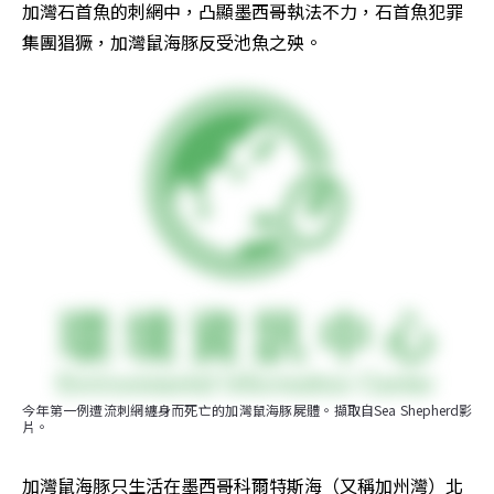
加灣石首魚的刺網中，凸顯墨西哥執法不力，石首魚犯罪
集團猖獗，加灣鼠海豚反受池魚之殃。
今年第一例遭流刺網纏身而死亡的加灣鼠海豚屍體。擷取自Sea Shepherd影
片。
加灣鼠海豚只生活在墨西哥科爾特斯海（又稱加州灣）北