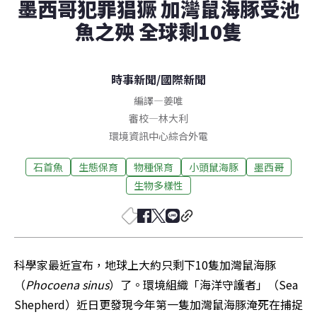
墨西哥犯罪猖獗 加灣鼠海豚受池
魚之殃 全球剩10隻
時事新聞
/
國際新聞
編譯
—
姜唯
審校
—
林大利
環境資訊中心綜合外電
石首魚
生態保育
物種保育
小頭鼠海豚
墨西哥
生物多樣性
科學家最近宣布，地球上大約只剩下10隻加灣鼠海豚
（
Phocoena sinus
）了。環境組織「海洋守護者」（Sea 
Shepherd）近日更發現今年第一隻加灣鼠海豚淹死在捕捉