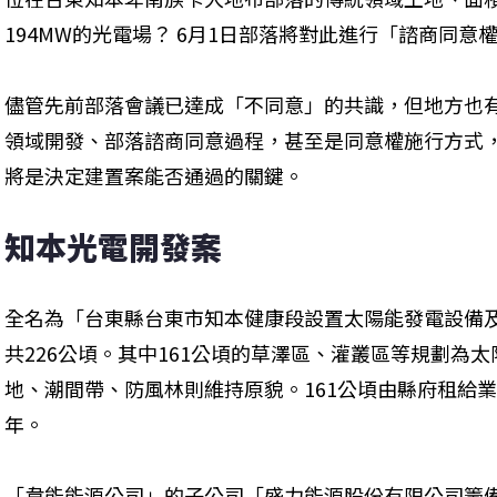
194MW的光電場？ 6月1日部落將對此進行「諮商同意
儘管先前部落會議已達成「不同意」的共識，但地方也
領域開發、部落諮商同意過程，甚至是同意權施行方式
將是決定建置案能否通過的關鍵。
知本光電開發案
全名為「台東縣台東市知本健康段設置太陽能發電設備
共226公頃。其中161公頃的草澤區、灌叢區等規劃為
地、潮間帶、防風林則維持原貌。161公頃由縣府租給業
年。
「韋能能源公司」的子公司「盛力能源股份有限公司籌