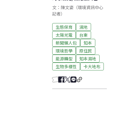
文：陳文姿（環境資訊中心
記者）
生態保育
濕地
太陽光電
台東
新聞懶人包
知本
環境哲學
原住民
能源轉型
知本濕地
生物多樣性
卡大地布