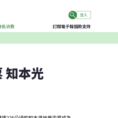
登入
綠色消費
訂閱電子報
捐款支持
 知本光
達226公頃的知本濕地是否將成為