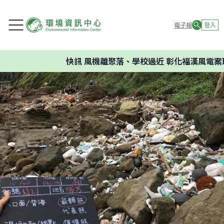
電子報
登入
快訊
風機離聚落、學校過近 彰化福漢風電案環委