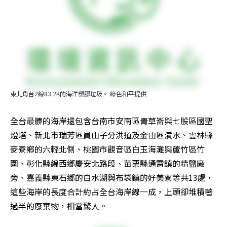
東北角台2線83.2K的海洋塑膠垃圾。 綠色和平提供
全台最髒的海岸還包含台南市安南區青草崙與七股區國聖
燈塔、新北市瑞芳區員山子分洪道及金山區濆水、雲林縣
麥寮鄉的六輕北側、桃園市觀音區白玉海灘與蘆竹區竹
圍、彰化縣線西鄉慶安北路段、苗栗縣通霄鎮的精鹽廠
旁、嘉義縣東石鄉的白水湖與布袋鎮的好美寮等共13處，
這些海岸的長度合計約占全台海岸線一成，上頭卻堆積著
過半的廢棄物，相當驚人。