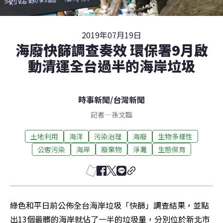
2019年07月19日
海廢快篩調查奏效 環保署9月啟
動清運全台過半的海岸垃圾
時事新聞
/
台灣新聞
記者
—
孫文臨
土地利用
海洋
污染治理
海廢
生物多樣性
公害污染
海岸
廢棄物
淨灘
生態保育
綠色和平日前公佈全台海岸垃圾「快篩」調查結果，並點
出13個最髒的海岸就佔了一半的垃圾量，分別位於新北市