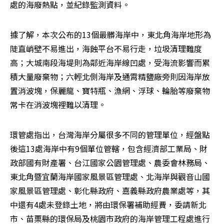
處的海廢熱點，並紀錄監測資料。
據了解，本次公布的13個最髒海岸中，東北角海岸地形為
陡直峭壁不易進出，海蝕平台不易行走，垃圾清理難度
高；大城南段海堤則為鄰近海岸線凹處，受海流影響而累
積大量廢棄物；六輕北側海岸及通霄精鹽廠旁則因海岸放
置消波塊，保麗龍、寶特瓶、漁網、浮球、輪胎等廢棄物
常卡在消波塊裡難以清理。
環管處指出，台灣海岸分屬很多不同的管理單位，經盤點
後這13處海岸中有9個單位管轄，包含經濟部工業局、財
政部國有財產署、台江國家公園管理處、農委會林務局、
東北角暨宜蘭海岸國家風景區管理處、北海岸與觀音山國
家風景區管理處、彰化縣政府、嘉義縣政府農業處等，其
中還有4處未登錄土地，將由環保署補助經費，委請新北
市、苗栗縣的環保局及桃園市政府的海岸管理工程處進行