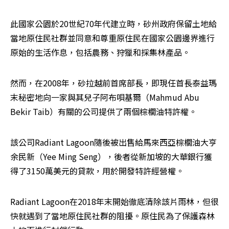
此國家公園於20世紀70年代建立時，砂州政府保留土地給
當地原住民社群並同意和尊重原住民在國家公園邊界進行
原始的生活作息，包括農務、狩獵和採集林產品。
然而，在2008年，砂拉越前首席部長，即現任首長泰益瑪
末秘密地向一家與其兒子阿布唄基爾（Mahmud Abu 
Bekir Taib）有關的公司提供了兩個棕櫚油特許權。
該公司Radiant Lagoon隨後被出售給馬來西亞棕櫚油大亨
余民新（Yee Ming Seng），後者從新加坡的大華銀行獲
得了3150萬美元的貸款，用於開發特許經營權。
Radiant Lagoon在2018年末開始徹底清除該片雨林，但很
快就遇到了當地原住民社群的阻擾。原住民為了保護森林