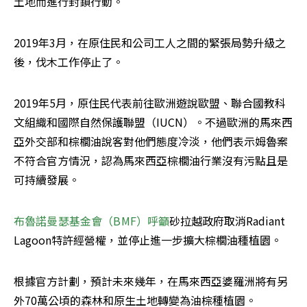
土地而進行封鎖行動。
2019年3月，在原住民和公司工人之間的緊張局勢升級之
後，伐木工作停止了。
2019年5月，原住民代表前往歐洲遊說歐盟、聯合國教科
文組織和國際自然保護聯盟（IUCN）。不過歐洲的馬來西
亞外交部和棕櫚油說客對他們態度冷淡，他們表示姆魯案
不符合官方情況，認為馬來西亞棕櫚油行業沒有污點且是
可持續發展。
布魯諾曼瑟基金會（BMF）呼籲
砂拉越政府取消Radiant 
Lagoon特許經營權，並停止進一步擴大棕櫚油種植園。
根據官方計劃，預計未來幾年，在馬來西亞婆羅洲將有另
外70萬公頃的森林和原生土地轉變為油棕種植園。