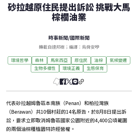
砂拉越原住民提出訴訟 挑戰大馬
棕櫚油業
時事新聞
/
國際新聞
轉載自達邦樹；編譯：烏舜安咿
環境哲學
森林
馬來西亞
原住民
油棕
氣候變遷
生物多樣性
環境正義
生態保育
代表砂拉越姆魯區本南族（Penan）和柏拉灣族
（Berawan）共10個村莊的14名原告，於8月8日提出訴
訟，要求立即取消姆魯區國家公園附近的4,400公頃範圍
的兩個油棕種植園特許經營權。