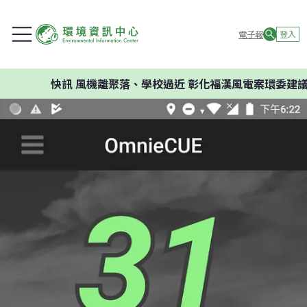
電子報
登入
快訊
風機離聚落、學校過近 彰化福漢風電案環委建議不應