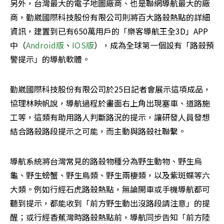
另外，台灣最大的電子地圖廠商、也是聯網導航最大的廠
商，勤崴國際科技股份有限公司則將百大路殺熱點的詳細
資訊，建置到已有650萬用戶的「樂客導航王全3D」APP
中（
Android版
、
IOS版
），成為全球第一個設有「路殺預
警提示」的導航軟體。
勤崴國際科技股份有限公司於25日記者會展示這項成品，
協理林映帆說，導航過程於畫面右上角出現塞車、道路施
工等，這類有助用路人判斷路況的提示，讓研發人員發想
結合路殺路段提示之可能，而主動與路殺社聯繫。
導航系統將台灣常見的路殺物種分為野生動物、野生烏
龜、野生螃蟹、野生鳥類、野生兩棲類，以及紫斑蝶等六
大類。例如行經石虎路殺熱點，無論開車或手機導航都可
聽到提示，都能收到「前方野生動出沒路段請注意」的提
醒；或行經香蕉灣時路殺熱點前，導航同步告知「前方陸