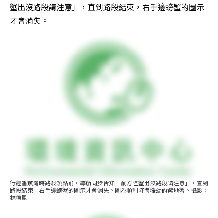
蟹出沒路段請注意」，直到路段結束，右手邊螃蟹的圖示
才會消失。
行經香蕉灣時路殺熱點前，導航同步告知「前方陸蟹出沒路段請注意」，直到
路段結束，右手邊螃蟹的圖示才會消失。圖為順利降海釋幼的紫地蟹。攝影：
林德恩