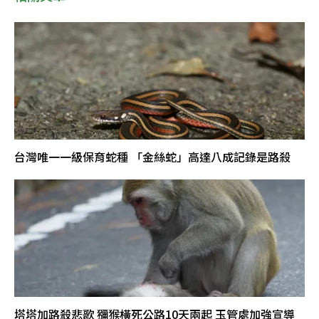
台灣唯一一級保育蛇種 「金絲蛇」高達八成記錄是路殺
塔塔加路殺悲歌 獼猴橫死公路10天兩起 玉管處加強宣導