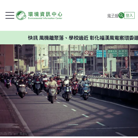
電子報
登入
快訊
風機離聚落、學校過近 彰化福漢風電案環委建議