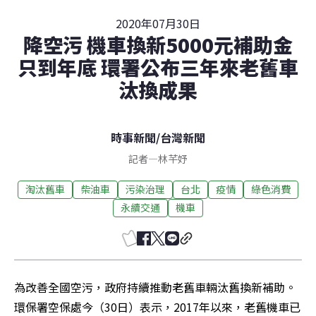
2020年07月30日
降空污 機車換新5000元補助金
只到年底 環署公布三年來老舊車
汰換成果
時事新聞
/
台灣新聞
記者
—
林芊妤
淘汰舊車
柴油車
污染治理
台北
疫情
綠色消費
永續交通
機車
為改善全國空污，政府持續推動老舊車輛汰舊換新補助。
環保署空保處今（30日）表示，2017年以來，老舊機車已