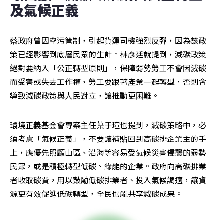
及氣候正義
蔡政府曾因空污管制，引起貨運司機強烈反彈，因為該政
策已經影響到底層民眾的生計。林彥廷就提到，減碳政策
絕對要納入「公正轉型原則」，保障弱勢勞工不會因減碳
而受害或失去工作權，勞工要跟著產業一起轉型，否則會
導致減碳政策與人民對立，讓推動更困難。
環境正義基金會專案主任葉于瑄也提到，減碳策略中，必
須考慮「氣候正義」，不要讓補貼回到高碳排企業主的手
上，應優先照顧山區、沿海等容易受氣候災害侵襲的弱勢
民眾，或是積極轉型低碳、綠能的企業。政府向高碳排業
者收取碳費，用以鼓勵低碳排業者、投入氣候調適，讓資
源更有效促進低碳轉型，全民也能共享減碳成果。