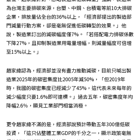
為台灣主要排碳來源，台塑、中鋼、台積電等前10大排碳
企業，排放量佔全台的36%以上，「經濟部提出的製造部
門減量行動方案，卻是毫無促進低碳轉型的效果。」他
說，製造業訂出的減碳幅度僅7%。「若搭配電力排碳係數
下降27%，且抑制製造業用電量增幅，則減量幅度可倍增
至15%以上。」
趙家緯認為，經濟部並沒有盡力推動減碳，目前只喊出製
造業2025年的碳密集度比2005年減50%，「但2019年
時，我國的碳密集度已經減少了45%，這代表未來每年的
減少幅度只要1.6%即可達標。」過去五年，碳密集度年均
降幅2.6％，顯見工業部門相當消極。
更令趙家緯不滿的是，經濟部說預計帶動五年300億低碳
投資，「這只佔整體工業GDP的千分之一，顯示政策毫無