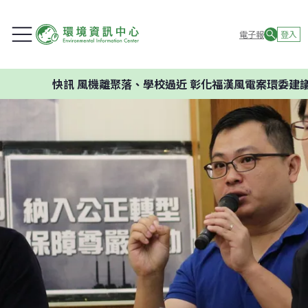
電子報
登入
快訊
風機離聚落、學校過近 彰化福漢風電案環委建議不應開