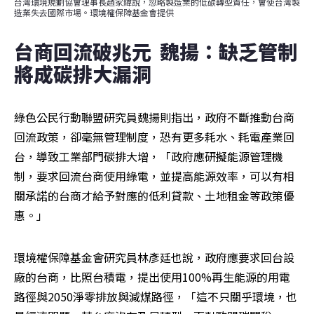
台灣環境規劃協會理事長趙家緯說，忽略製造業的低碳轉型責任，會使台灣製
造業失去國際市場。環境權保障基金會提供
台商回流破兆元  魏揚：缺乏管制
將成碳排大漏洞
綠色公民行動聯盟研究員魏揚則指出，政府不斷推動台商
回流政策，卻毫無管理制度，恐有更多耗水、耗電產業回
台，導致工業部門碳排大增，「政府應研擬能源管理機
制，要求回流台商使用綠電，並提高能源效率，可以有相
關承諾的台商才給予對應的低利貸款、土地租金等政策優
惠。」
環境權保障基金會研究員林彥廷也說，政府應要求回台設
廠的台商，比照台積電，提出使用100%再生能源的用電
路徑與2050淨零排放與減煤路徑，「這不只關乎環境，也