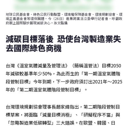
地球公民基金會、綠色公民行動聯盟、環境權保障基金會、環境規劃協會、環
境正義基金會等環保團體，今（26日）邀集跨黨派立委舉行記者會，呼籲政
府跟上國際腳步展現減碳決心。孫文臨攝
減碳目標落後  恐使台灣製造業失
去國際綠色商機
台灣《溫室氣體減量及管理法》（簡稱溫管法）目標2050
年減碳較基準年少50%，為此而生的「第一期溫室氣體階
段管制目標」今年到期，下一步政府須訂出2021年～2025
年的「第二期溫室氣體階段管制目標」。
台灣環境規劃協會理事長趙家緯指出，第二期階段管制目
標草案，將面臨「減量目標消極」、「研擬程序不當」與
「忽略製造業低碳轉型」三大錯誤。在歐盟、韓國、日