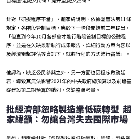
目標應從減少10%，提升至減少25%。
針對「研擬程序不當」，趙家緯說明，依據溫管法第11條
規定，各階段管制目標，應於下一階段開始前二年提出，
「但直到今年10月各部會才進行階段管制目標的公聽程
序，並是在欠缺最新執行成果報告、詳細行動方案內容以
及經濟衝擊評估等資訊下，就趕行程的方式進行審議」。
他認為，缺乏公民參與之外，另一方面也因程序啟動延
宕，導致其無法影響2021年的中央政府總預算以及前瞻基
礎建設第二期預算的編列，欠缺整體考量。
批經濟部忽略製造業低碳轉型  趙
家緯籲：勿讓台灣失去國際市場
最後，趙家緯針對「忽略製造業低碳轉型」強調，製造業