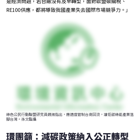
是經濟問題，若台廠沒有及早轉型，面對歐盟碳關稅、
RE100供應，都將導致我國產業失去國際市場競爭力。」
綠色公民行動聯盟研究員魏揚指出，應適度管制台商回流，讓低碳綠能產業落
腳台灣。孫文臨攝
環團籲：減碳政策納入公正轉型