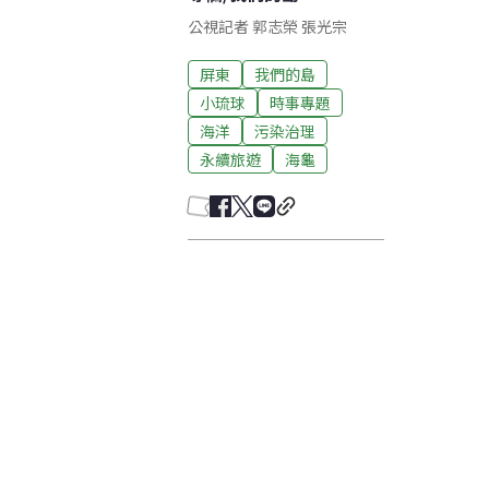
公視記者 郭志榮 張光宗
屏東
我們的島
小琉球
時事專題
海洋
污染治理
永續旅遊
海龜