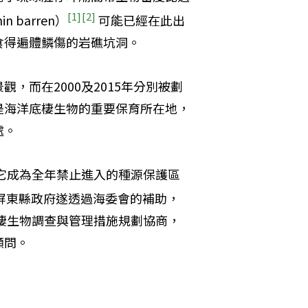
[1]
[2]
 barren）
 可能已經在此出
食得遍體鱗傷的岩礁坑洞。
，而在2000及2015年分別被劃
是海洋底棲生物的重要保育所在地，
處。
讓它成為全年禁止進入的種源保護區
屏東縣政府遂透過海委會的補助，
底棲生物調查與管理措施規劃協商，
顧問。