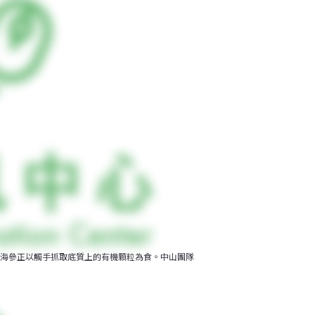
海參正以觸手抓取底質上的有機顆粒為食。中山團隊