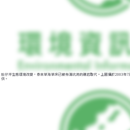
肚仔坪生態環境改變，泰來草海草床已被佈滿坑洞的礁岩取代。上圖攝於2003年7
供。