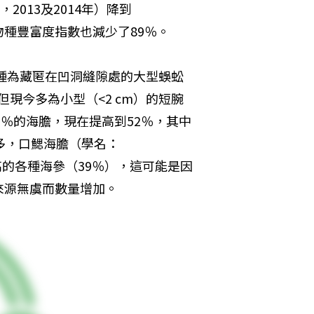
2013及2014年）降到
時物種豐富度指數也減少了89％。
物種為藏匿在凹洞縫隙處的大型蜈蚣
但現今多為小型（<2 cm）的短腕
1％的海膽，現在提高到52％，其中
多，口鰓海膽（學名：
的各種海參（39％），這可能是因
來源無虞而數量增加。