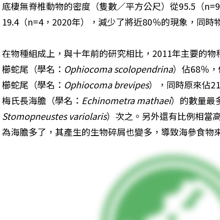
底棲無脊椎動物的密度（隻數／平方公尺）從95.5（n=9，
19.4（n=4，2020年），減少了將近80％的現象，同
在物種組成上，與十年前的研究相比，2011年主要的
櫛蛇尾（學名：
Ophiocoma scolopendrina
）佔68％，
櫛蛇尾（學名：
Ophiocoma brevipes
），同時原來佔2
梅氏長海膽（學名：
Echinometra mathaei
）的數量最
Stomopneustes variolaris
）次之。另外還有比例相當高
為海膽多了，其產生的生物碎屑也變多，導致海參食物