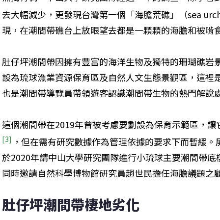
去大幅減少，更發現台灣第一個「海膽荒礁」（sea urchin
現，在潮間帶礁台上放眼望去都是一顆顆的海膽和被啃
肚仔坪潮間帶因擁有豐富的海洋生物及獨特的珊瑚礁岩景觀
設為琉球漁業資源保育區及自然人文生態景觀區，這裡
也是潮間帶導覽員帶領遊客認識潮間帶生物的熱門解說
這個潮間帶在2019年曾被考慮要劃設為保育示範區，
[3]
，但在需有研究數據作為管理依據的要求下而暫緩。
於2020年請中山大學研究團隊進行小琉球主要潮間帶
同時邀請自然科學博物館研究員趙世民擔任海膽議題之
肚仔坪潮間帶棲地劣化