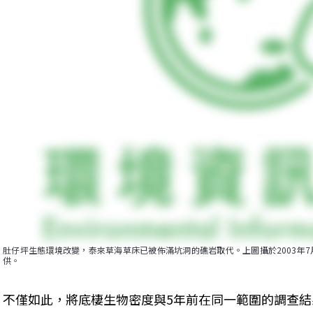
肚仔坪生態環境改變，泰來草海草床已被佈滿坑洞的礁岩取代。上圖攝於2003年7
供。
不僅如此，將底棲生物密度與5年前在同一範圍的調查結果