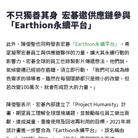
不只獨善其身  宏碁邀供應鏈參與
「Earthion永續平台」
此外，陳俊聖也同時發表宏碁
「Earthion永續平台」
，希
望凝聚宏碁員工與供應鏈夥伴的力量，擴大其永續行動的
影響力。宏碁全球的員工也錄製影片傳遞想法，他們說，
氣候變遷已經迫在眉睫，須立即行動，「我們可以成為綠
色需求的領導者，雖然在每個環節都只是微小的改變，但
若改變100萬次，就會形成巨大的力量。」

陳俊聖表示．宏碁內部建立了「Project Humanity」計
畫，期望員工理解全球環境議題，並鼓勵每位員工做出貢
獻，達成減量、重複使用及回收再利用的目標，2021年將
該計畫進一步整合為「Earthion永續平台」，該名稱由 