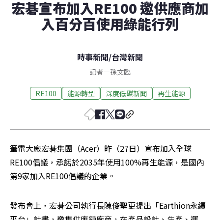
宏碁宣布加入RE100 邀供應商加
入百分百使用綠能行列
時事新聞
/
台灣新聞
記者
—
孫文臨
RE100
能源轉型
深度低碳新聞
再生能源
筆電大廠宏碁集團（Acer）昨（27日）宣布加入全球
RE100倡議，承諾於2035年使用100%再生能源，是國內
第9家加入RE100倡議的企業。
發布會上，宏碁公司執行長陳俊聖更提出「Earthion永續
平台」計畫，邀集供應鏈廠商，在產品設計、生產、運