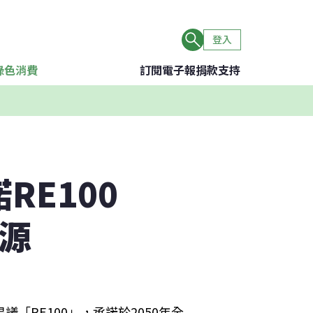
登入
綠色消費
訂閱電子報
捐款支持
RE100
能源
「RE100」，承諾於2050年全