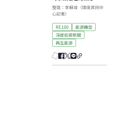
整理：李蘇竣（環境資訊中
心記者）
RE100
能源轉型
深度低碳新聞
再生能源