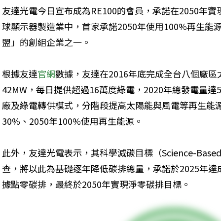
友達光電今日宣布成為RE100的會員，承諾在2050年
球顯示器製造業中，首家承諾2050年使用100%再生
盟」的創組企業之一。
根據友達
官網
數據，友達在2016年底完成全台八個廠
42MW，每日提供超過16萬度綠電，2020年總發電量達
廠及綠電轉供模式，分階段提高太陽能與風電等再生能源
30%、2050年100%使用再生能源。
此外，友達光電表示，其科學減碳目標（Science-Based 
查，將以此為基礎逐年降低碳排總量，承諾於2025年達成
據點零碳排，最終於2050年實現淨零碳排目標。