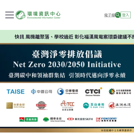
電子報
登入
快訊
風機離聚落、學校過近 彰化福漢風電案環委建議不應開發