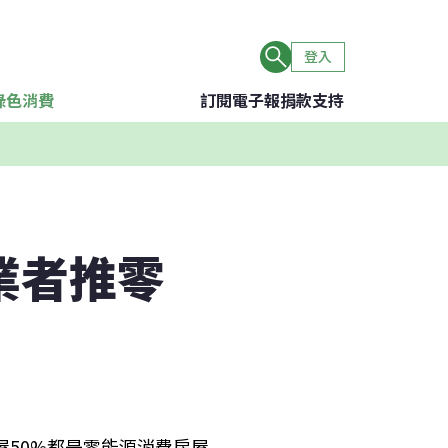
登入
綠色消費
訂閱電子報
捐款支持
業者推零
屋50%都是零能源消費房屋