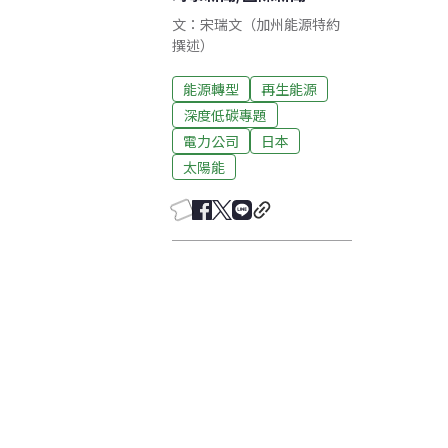
文：宋瑞文（加州能源特約
撰述）
能源轉型
再生能源
深度低碳專題
電力公司
日本
太陽能