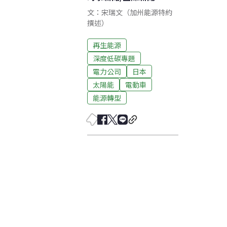
文：宋瑞文（加州能源特約
撰述）
再生能源
深度低碳專題
電力公司
日本
太陽能
電動車
能源轉型