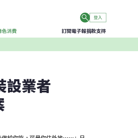
登入
綠色消費
訂閱電子報
捐款支持
裝設業者
案
去做給你吃，可是你住外地⋯⋯」日