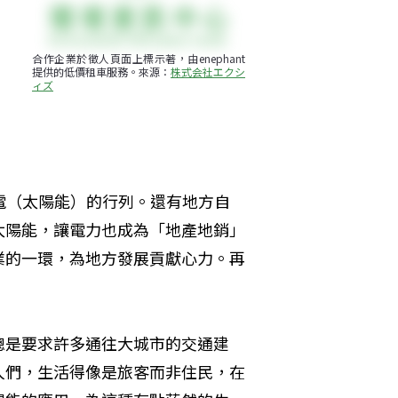
，
、
合作企業於徵人頁面上標示著，由enephant
提供的低價租車服務。來源：
株式会社エクシ
ィズ
電（太陽能）的行列。還有地方自
太陽能，讓電力也成為「地產地銷」
業的一環，為地方發展貢獻心力。再
總是要求許多通往大城市的交通建
人們，生活得像是旅客而非住民，在