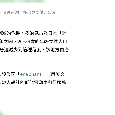
格。圖片來源：多治見で働こCAR
消滅的危機。多治見市為日本「
消
年之間，20~39歲的年輕女性人口
口急遽減少到這種程度，該地方自治
裝設公司「
enephant
」（用英文
年輕人設計的低價電動車租賃服務