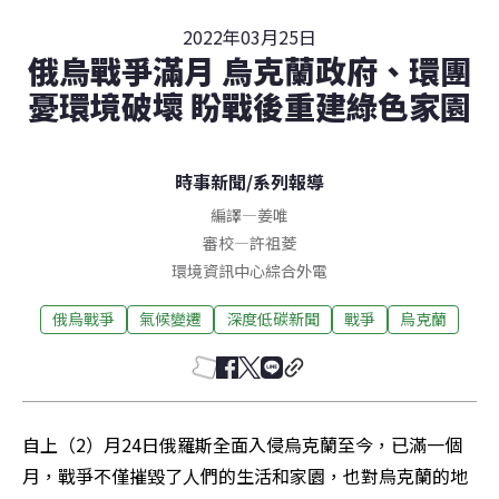
2022年03月25日
俄烏戰爭滿月 烏克蘭政府、環團
憂環境破壞 盼戰後重建綠色家園
時事新聞
/
系列報導
編譯
—
姜唯
審校
—
許祖菱
環境資訊中心綜合外電
俄烏戰爭
氣候變遷
深度低碳新聞
戰爭
烏克蘭
自上（2）月24日俄羅斯全面入侵烏克蘭至今，已滿一個
月，戰爭不僅摧毀了人們的生活和家園，也對烏克蘭的地