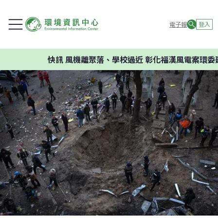
電子報
登入
快訊
風機離聚落、學校過近 彰化福漢風電案環委建議不