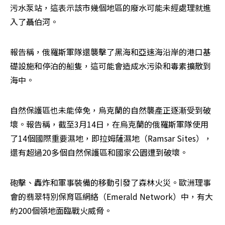
污水泵站，這表示該市幾個地區的廢水可能未經處理就進
入了聶伯河。
報告稱，俄羅斯軍隊還襲擊了黑海和亞速海沿岸的港口基
礎設施和停泊的船隻，這可能會造成水污染和毒素擴散到
海中。
自然保護區也未能倖免，烏克蘭的自然襲產正逐漸受到破
壞。報告稱，截至3月14日，在烏克蘭的俄羅斯軍隊使用
了14個國際重要濕地，即拉姆薩濕地（Ramsar Sites），
還有超過20多個自然保護區和國家公園遭到破壞。
砲擊、轟炸和軍事裝備的移動引發了森林火災。歐洲理事
會的翡翠特別保育區網絡（Emerald Network）中，有大
約200個領地面臨戰火威脅。