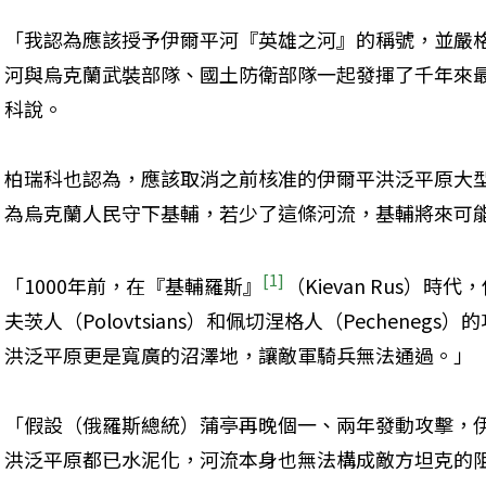
「我認為應該授予伊爾平河『英雄之河』的稱號，並嚴
河與烏克蘭武裝部隊、國土防衛部隊一起發揮了千年來
科說。
柏瑞科也認為，應該取消之前核准的伊爾平洪泛平原大
為烏克蘭人民守下基輔，若少了這條河流，基輔將來可
[1]
「1000年前，在『基輔羅斯』
（Kievan Rus）
夫茨人（Polovtsians）和佩切涅格人（Pecheneg
洪泛平原更是寬廣的沼澤地，讓敵軍騎兵無法通過。」
「假設（俄羅斯總統）蒲亭再晚個一、兩年發動攻擊，
洪泛平原都已水泥化，河流本身也無法構成敵方坦克的