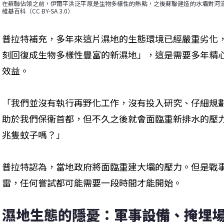
在蘇聯佔領之前，伊爾平洪泛平原是生物多樣性的熱點，之後蘇聯建造的水壩對河流生態
維基百科（CC BY-SA 3.0）
普拉特補充，多年來這片濕地的生態環境已經嚴重劣化
刻回復成生物多樣性豐富的新濕地」，這是需要多年精
效益。
「我們並沒有執行再野化工作，沒有投入研究、仔細規
助於我們保衛首都，但不久之後就會面臨重新排水的壓
兆隻蚊子嗎？」
普拉特認為，當地政府將面臨重建大壩的壓力。但是戰
雷，任何嘗試都可能需要一段時間才能開始。
濕地生態的隱憂：軍事設備、掩埋