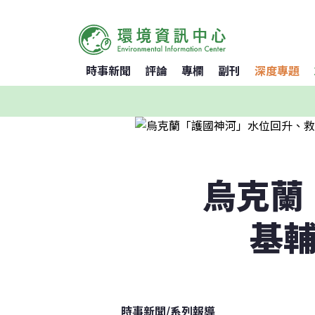
時事新聞
評論
專欄
副刊
深度專題
烏克蘭
基輔
時事新聞
/
系列報導