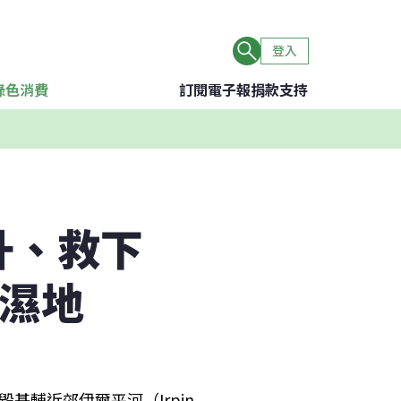
登入
綠色消費
訂閱電子報
捐款支持
升、救下
留濕地
輔近郊伊爾平河（Irpin 