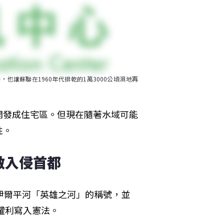
讓蘇聯在1960年代排乾的1萬3000公頃濕地再
開發成住宅區。但現在隨著水域可能
性。
敵入侵首都
籲賦予伊爾平河「英雄之河」的稱號，並
權利寫入憲法。