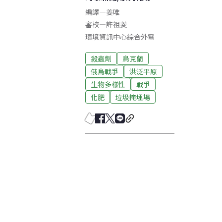
編譯
—
姜唯
審校
—
許祖菱
環境資訊中心綜合外電
殺蟲劑
烏克蘭
俄烏戰爭
洪泛平原
生物多樣性
戰爭
化肥
垃圾掩埋場