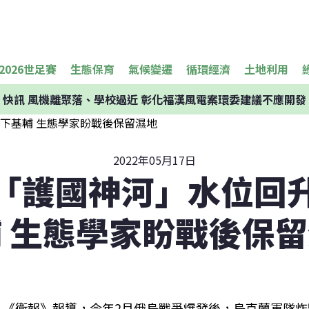
2026世足賽
生態保育
氣候變遷
循環經濟
土地利用
快訊
風機離聚落、學校過近 彰化福漢風電案環委建議不應開發
2022年05月17日
「護國神河」水位回
 生態學家盼戰後保
《衛報》報導，今年2月俄烏戰爭爆發後，烏克蘭軍隊炸毀基