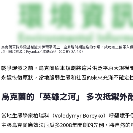
烏克蘭軍隊炸毀基輔近郊伊爾平河上一座蘇聯時期建造的水壩，成功阻止俄軍入侵，也
現。圖片來源：Kiyanka／維基百科（CC BY-SA 4.0）
戰爭爆發之前，烏克蘭原本規劃將這片洪泛平原大規模
永遠恢復原狀，當地脆弱生態和社區的未來充滿不確定
烏克蘭的「英雄之河」 多次抵禦外
當地生態學家柏瑞科（Volodymyr Boreyko）呼
主張烏克蘭應效法厄瓜多2008年開創的先例，將自然的