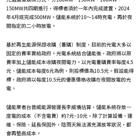
150MW共四期進行，得標者須於一年內完成建置，2024
年4月底完成500MW。儲能系統於10～14時充電，再於夜
間指定的二小時放電。
基於再生能源保證收購（躉購）制度，目前的光電大多以
固定的費率賣給政府。光電系統結合儲能後，政府將以原
費率加上儲能成本收購夜間電力。以光電躉購費率每度4.5
元、儲能成本每度6元為例，則投標價為10.5元。假設能得
標，政府將以每度10.5元的優惠價格收購在夜間放電的光
電。
儲能業者台普威能源營運長李威儀估算，儲能系統存放一
度電的成本（不含電費）約7元~10元，除了計算設備、運
維、保險、延長保固外，陰雨天無法滿充滿放等狀況，都
會再墊高成本。