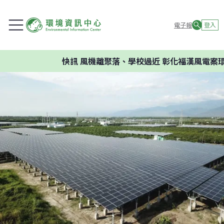
電子報
登入
快訊
風機離聚落、學校過近 彰化福漢風電案環委建