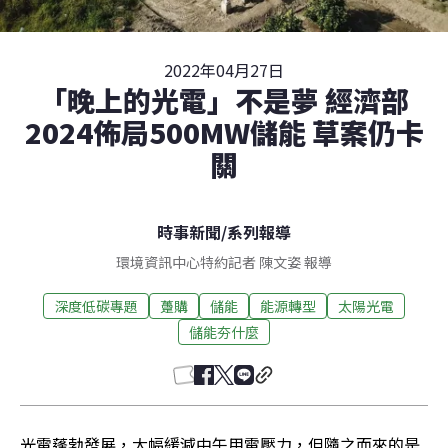
2022年04月27日
「晚上的光電」不是夢 經濟部
2024佈局500MW儲能 草案仍卡
關
時事新聞
/
系列報導
環境資訊中心特約記者 陳文姿 報導
深度低碳專題
躉購
儲能
能源轉型
太陽光電
儲能夯什麼
光電蓬勃發展，大幅緩減中午用電壓力，但隨之而來的是