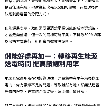
但蔡宗融認為，競標風險相對大，削價競爭下，可能有些
標案無法完成。他建議初次先以50MW競標，待檢討後再
決定剩餘容量的分配方式。
但能源局表示，政府需要更清楚掌握儲能的成本資訊後，
才會走向躉購。僅一次的競標可能不夠，不排除500MW都
以競標方式進行，近期會再邀業者說明。
儲能好處再加一：轉移再生能源
送電時間 提高饋線利用率 
地面光電案場所在地較為偏遠，光電集中在中午前後送出
電力，常有饋線不足的問題，導致雖然有地，卻無法建置
光電的限制，光電結合儲能後，這問題可望紓解。
蔡宗融舉例，光電場裝設2MW的儲能後，將有部分光電被