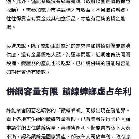
池。此外，儲能系統沒有綠電躉購（政府以固定價格保證
收購），需參加電力市場競標才有收益，不易取得融資，
往往得靠自有資金或其他擔保品，才能有足夠的資金進
場。
吳進忠說，除了電動車對電池的需求增加排擠到儲能電池
供應、還有金屬價格大漲、海運等問題，近期連傳統開關
設備、變壓器的產能也很吃緊，已申請併網的儲能是否能
如期建置仍有變數。
併網容量有限  饋線蟑螂虛占牟利
綠能業者間惡名昭彰的「饋線蟑螂」同樣出現在儲能界。
看上各地可併網的饋線容量有限，已有業者先行卡位。藉
申請併網占住饋線容量，再轉售圖利。儲能業者私下大表
不滿，認為饋線是國家資產，卻被私人霸佔牟利，政府應