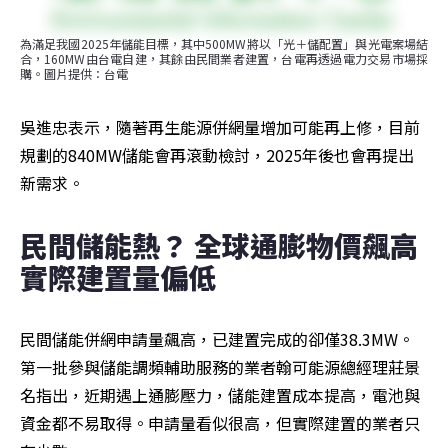
為滿足我國2025年儲能目標，其中500MW將以「光＋儲配置」與光電案場結
合，160MW由台電自建，其餘由民間業者建置，台電再透過電力交易市場採
購。圖片提供：台電
吳進忠表示，隨著再生能源併網量增加可能再上修，目前
規劃的840MW儲能會再滾動檢討，2025年後也會再提出
新需求。
民間儲能熱？ 全球通膨物價飆高  
實際建置量偏低
民間儲能併網申請量飆高，已建置完成的卻僅38.3MW。
第一批參與儲能調頻輔助服務的業者翰可能源總經理莊景
名指出，近期遇上通膨壓力，儲能建置成本提高，電池與
資金都不易取得。申請量看似很高，但實際建置的業者只