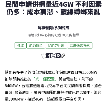
民間申請併網量近4GW 不利因素
仍多：成本高漲、饋線蟑螂來亂
時事新聞
/
系列報導
環境資訊中心特約記者 陳文姿 報導
儲能
能源轉型
儲能夯什麼
深度低碳專題
儲能有多夯？經濟部規劃2025年儲能建置目標1500MW，
扣除即將推出的
「光＋儲配置」
與台電自建，剩下的
840MW，台電將透過電力交易平台向民間業者採購。據台
電6月最新統計，業者申請儲能併網件數已達228件，總容
量3906MW，接近4GW，遠超過電力平台所需。