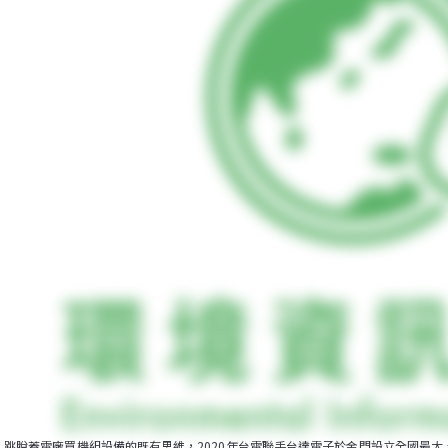
跳脫蓋電廠買機組設備的既有思維，2020年台電聯手台達電子於金門設立全國最大