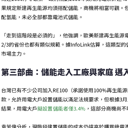
果規定新建再生能源均須搭配儲能，商機將相當可觀。
配氫能，未必全部都靠電池式儲能。
「走到這階段是必須的」，他強調，歐美新建再生能源
2/3的省份也都有類似規範。據InfoLink估算，這類型
市場主力。
第三部曲：儲能走入工廠與家庭 邁入
台灣已有不少公司加入RE100（承諾使用100%再生
款，允許用電大戶設置儲能以滿足法規要求，但根據3
結果，用電大戶
擬設置儲能者僅3.4%
，這部分商機尚不
袁芳偉分析，現階段建置儲能的成本仍遠高於購買綠電