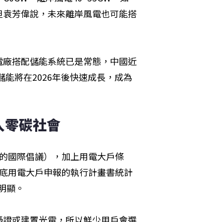
但袁芳偉說，未來離岸風電也可能搭
電廠搭配儲能系統已是常態，中國近
的儲能將在2026年後快速成長，成為
零碳社會 
能源的國際倡議），加上用電大戶條
月底用電大戶申報的執行計畫書統計
明顯。
憑證或建置光電，所以鮮少用戶會選