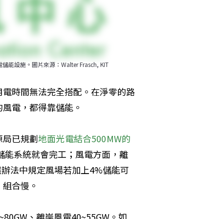
圖片來源：Walter Frasch, KIT
用電時間無法完全搭配。在淨零的路
的風電，都得靠儲能。
源局已規劃
地面光電結合500MW的
的儲能系統就會完工；風電方面，離
遴選辦法中規定風場若加上4%儲能可
」組合慢。
80GW、離岸風電40~55GW。如