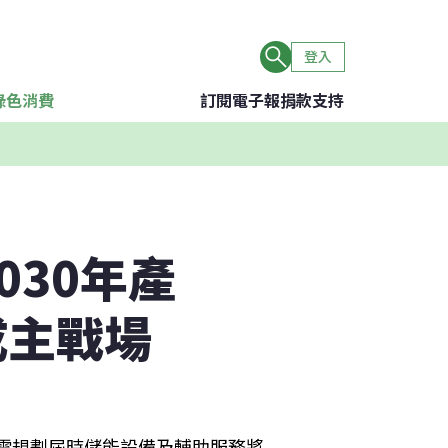
登入
綠色消費
訂閱電子報
捐款支持
030年產
成主戰場
台電規劃屆時儲能設備及輔助服務將