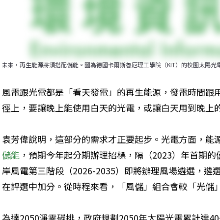
未來，再生能源將須搭配儲能。圖為德國卡爾斯魯厄理工學院（KIT）的校園太陽光電儲能設施。
風電跟光電都是「看天發電」的再生能源，發電時間跟
徑上，要讓晚上能使用白天的光電，或讓白天用到晚上
袁芳偉說明，這部分的需求才正要起步。光電方面，能
儲能
，預期今年起分期辦理招標，隔（2023）年首期
岸風電第三階段（2026-2035）即將辦理風場遴選，
在評選中加分。從時程來看，「風儲」組合會較「光儲
為達2050淨零碳排，政府規劃2050年太陽光電累計達40~