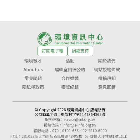
訂閱電子報
捐款支持
環境徵才
活動
關於我們
About us
編輯室自律公約
網站授權條款
常見問題
合作媒體
投稿須知
隱私權政策
獲獎紀錄
意見回饋
© Copyright 2026 環境資訊中心 版權所有
公益勸募字號：
衛部救字第1141364365號
服務信箱：
service@tnf.org.tw
投稿信箱：
infor@e-info.org.tw
客服電話：070-10101-666／02-2910-6000
地址：231023新北市新店區民權路48號3樓（近捷運大坪林站1號出口）