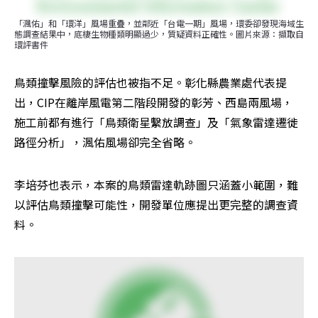
「渢佑」和「環洋」風場重疊，並鄰近「台電一期」風場，環委卻發現海域生
態調查結果中，底棲生物種類明顯過少，質疑資料正確性。圖片來源：擷取自
環評書件
鳥類撞擊風險的評估也被指不足。彰化縣農業處代表提
出，CIP在離岸風電第二階段開發的彰芳、西島兩風場，
施工前都有進行「鳥類衛星繫放調查」及「氣象雷達遷徙
路徑分析」，渢佑風場卻完全省略。
李培芬也表示，本案的鳥類雷達軌跡圖只涵蓋小範圍，難
以評估鳥類撞擊可能性，開發單位應提出更完整的調查資
料。