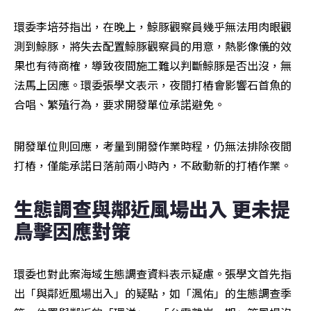
環委李培芬指出，在晚上，鯨豚觀察員幾乎無法用肉眼觀
測到鯨豚，將失去配置鯨豚觀察員的用意，熱影像儀的效
果也有待商榷，導致夜間施工難以判斷鯨豚是否出沒，無
法馬上因應。環委張學文表示，夜間打樁會影響石首魚的
合唱、繁殖行為，要求開發單位承諾避免。
開發單位則回應，考量到開發作業時程，仍無法排除夜間
打樁，僅能承諾日落前兩小時內，不啟動新的打樁作業。
生態調查與鄰近風場出入 更未提
鳥擊因應對策
環委也對此案海域生態調查資料表示疑慮。張學文首先指
出「與鄰近風場出入」的疑點，如「渢佑」的生態調查季