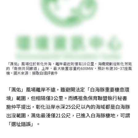
「渢佑」風場位於彰化外海，離岸最近則僅有10公里，海纜規劃從彰化芳苑
的「南側共同廊道」上岸，最大裝置容量約600MW，預計布建30~37座風
機。圖片來源：擷取自環評書件
「渢佑」風場離岸不遠，雖避開法定「白海豚重要棲息環
境」範圍，但相隔僅3公里。而媽祖魚保育聯盟執行秘書
施仲平提出，彰化沿岸水深25公尺以內的海域都是白海豚
出沒範圍，渢佑最淺僅21公尺，已進入白海豚棲地，可謂
「選址錯誤」。