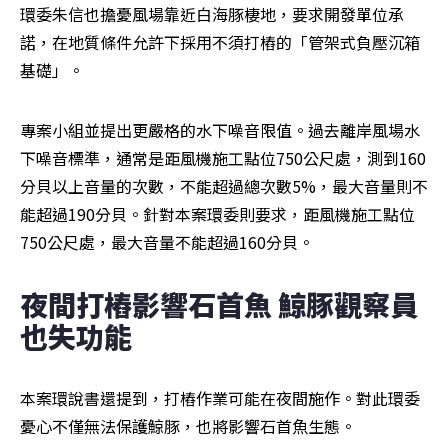
環委朱信也擔憂風場靠近白海豚棲地，要求開發單位承
諾，在地質條件允許下採用不須打樁的「管架式負壓沉箱
基礎」。
專案小組並提出更嚴格的水下噪音限值。過去離岸風場水
下噪音標準，通常是距風機施工點位750公尺處，測到160
分貝以上音量的次數，不能超過總次數5%，最大音量則不
能超過190分貝。針對本案環委則要求，距風機施工點位
750公尺處，最大音量不能超過160分貝。
夜間打樁影響石首魚 鯨豚觀察員
也失功能
本案環說書還提到，打樁作業可能在夜間施作。對此環委
憂心不僅無法保護鯨豚，也將影響石首魚生態。