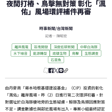
夜間打樁、鳥擊無對策 彰化「渢
佑」風場環評補件再審
時事新聞
/
台灣新聞
記者
—
陳昭宏
離岸風電
區塊開發
深度低碳新聞
中華白海豚
水下噪音
能源轉型
底棲生物
鳥擊
生態調查
石首魚
由丹麥商「哥本哈根基礎建設基金」（CIP）投資的彰化
「渢佑」離岸風場，昨（2）日進行第二次環評初審，針
對選址於白海豚棲地旁的生態疑慮，鯨豚及鳥類因應對策
不足，調查數據也與鄰近風場有出入，專案小組最終認定