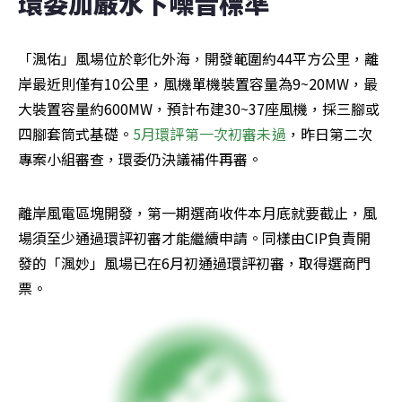
環委加嚴水下噪音標準
「渢佑」風場位於彰化外海，開發範圍約44平方公里，離
岸最近則僅有10公里，風機單機裝置容量為9~20MW，最
大裝置容量約600MW，預計布建30~37座風機，採三腳或
四腳套筒式基礎。
5月環評第一次初審未過
，昨日第二次
專案小組審查，環委仍決議補件再審。
離岸風電區塊開發，第一期選商收件本月底就要截止，風
場須至少通過環評初審才能繼續申請。同樣由CIP負責開
發的「渢妙」風場已在6月初通過環評初審，取得選商門
票。