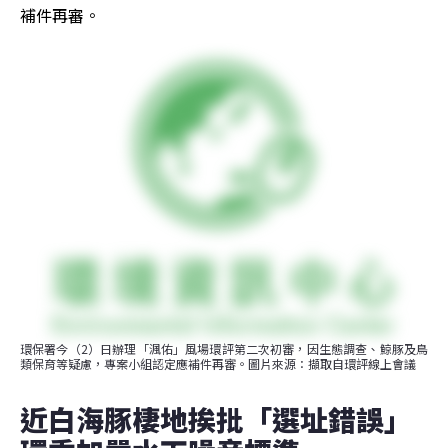
補件再審。
環保署今（2）日辦理「渢佑」風場環評第二次初審，因生態調查、鯨豚及鳥
類保育等疑慮，專案小組認定應補件再審。圖片來源：擷取自環評線上會議
近白海豚棲地挨批「選址錯誤」 