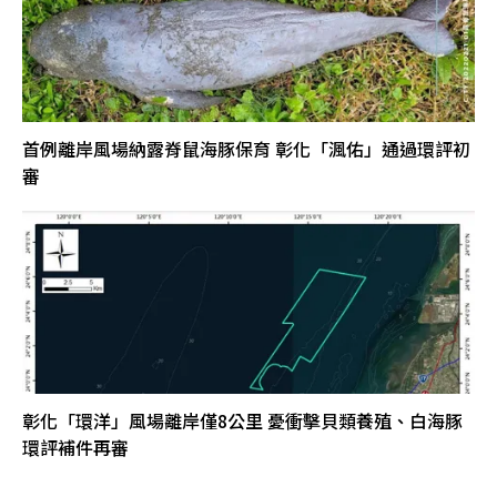
首例離岸風場納露脊鼠海豚保育 彰化「渢佑」通過環評初
審
彰化「環洋」風場離岸僅8公里 憂衝擊貝類養殖、白海豚
環評補件再審