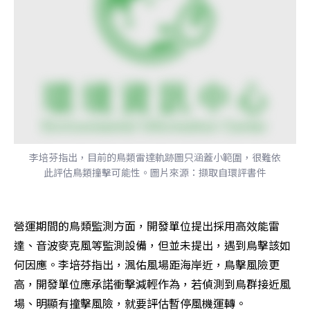
李培芬指出，目前的鳥類雷達軌跡圖只涵蓋小範圍，很難依
此評估鳥類撞擊可能性。圖片來源：擷取自環評書件
營運期間的鳥類監測方面，開發單位提出採用高效能雷
達、音波麥克風等監測設備，但並未提出，遇到鳥擊該如
何因應。李培芬指出，渢佑風場距海岸近，鳥擊風險更
高，開發單位應承諾衝擊減輕作為，若偵測到鳥群接近風
場、明顯有撞擊風險，就要評估暫停風機運轉。