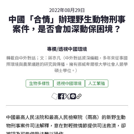
2022年08月29日
中國「合情」辦理野生動物刑事
案件，是否會加深動保困境？
專欄
/
透視中國環境
轉載自中外對話；文：蔣亦凡（中外對話資深編輯，多年來從事國
際環境與農業議題的研究與傳播，擁有挪威卑爾根大學社會人類學
碩士學位。）
生物多樣性
透視中國環境
人工繁殖
中國最高人民法院和最高人民檢察院（兩高）的新野生動
物刑事案件司法解釋，意在對輕微情節提供司法救濟，卻
被認為可能使執法難以操作