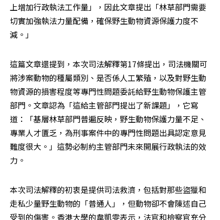
上增加行政執法工作量」，因此文章提出「林草部門需要
切實加強執法力量配備，確保野生動物資源保護力度不
減。」
這篇文章還提到，本次司法解釋第17條提出，司法機關可
將涉案動物的種屬類別、是否係人工繁殖，以及對野生動
物資源的損害程度等專門性問題委託給野生動物保護主管
部門。文章認為「這給主管部門提出了新課題」，它寫
道：「基層林草部門普遍反映，野生動物保護力量不足、
專業人才匱乏，為刑事案件中的專門性問題出具認定意見
難度很大。」這勢必制約主管部門未來開展行政執法的效
力。
本次司法解釋的初衷是提供司法救濟，包括對那些盜獵和
走私少量野生動物的「普通人」，但動物卻不會陳述自己
受到的傷害。香港大學的韋凱雯表示，法官和檢察官充分