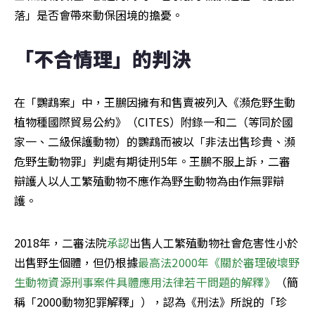
落」是否會帶來動保困境的擔憂。
「不合情理」的判決
在「鸚鵡案」中，王鵬因擁有和售賣被列入《瀕危野生動
植物種國際貿易公約》（CITES）附錄一和二（等同於國
家一、二級保護動物）的鸚鵡而被以「非法出售珍貴、瀕
危野生動物罪」判處有期徒刑5年。王鵬不服上訴，二審
辯護人以人工繁殖動物不應作為野生動物為由作無罪辯
護。
2018年，二審法院
承認
出售人工繁殖動物社會危害性小於
出售野生個體，但仍根據
最高法2000年《關於審理破壞野
生動物資源刑事案件具體應用法律若干問題的解釋》
（簡
稱「2000動物犯罪解釋」），認為《刑法》所說的「珍