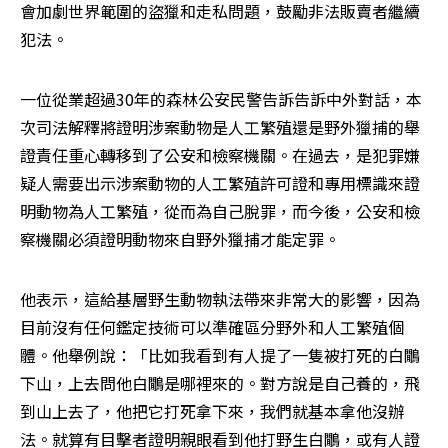
會加劇世界範圍的盜獵和走私問題，鼓勵非法販賣者繼續
犯法。
一位從業超過30年的森林公安民警告訴告訴中外對話，本
次司法解釋將證明涉案動物是人工繁殖還是野外獵捕的舉
證責任重心轉移到了公安和檢察機關。在過去，是犯罪嫌
疑人需要出示涉案動物的人工繁殖許可證和專用標識來證
明動物為人工繁殖，從而為自己脫罪，而今後，公安和檢
察機關必須證明動物來自野外獵捕才能定罪。
他表示，這給基層野生動物執法帶來非常大的影響，因為
目前沒有任何鑑定技術可以準確區分野外和人工繁殖個
體。他舉例說：「比如我看到有人提了一隻被打死的白鷳
下山，上去問他白鷳是哪裡來的。對方說是自己養的，飛
到山上去了，他把它打死拿下來，我們就基本拿他沒辦
法。就算有目擊者證明親眼看到他打野生白鷳，或有人證