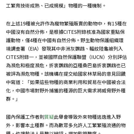
工繁育技術成熟、已成規模」物種的一種機制。
在上述19種被允許作為寵物繁殖販賣的動物中，有15種在
中國沒有自然分佈，是根據CITES附錄核准為國家重點保
護動物，僅4種在中國有自然分佈。野生動物保護組織環
境調查署（EIA）發現其中非洲灰鸚鵡、輻紋陸龜被列入
CITES附錄一，並被國際自然保護聯盟（IUCN）分別評估
為瀕危和極度瀕危，折衷鸚鵡的亞種桑巴島折衷鸚鵡也已
被評為瀕危物種。該機構在提交給國家林草局的意見回饋
中寫道：「如果這些物種的商業利用和貿易在中國被合法
化，中國市場對野外捕獲的種源的巨大需求將威脅野外種
群。」
國內保護工作者則
質疑
此舉會導致外來物種逃逸進入野
外，影響本土種群。而為數眾多允許人工繁繁殖流通的物
種，也讓執法人員難以辨認，增加監管難度。