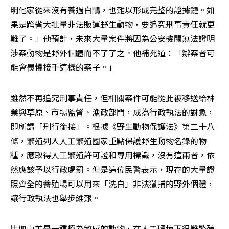
明他家從來沒有養過白鷳，也難以形成完整的證據鏈。如
果是跨省大批量非法販運野生動物，要追究刑事責任就更
難了。」他預計，未來大量案件將因為公安機關無法證明
涉案動物是野外個體而不了了之。他補充道：「辦案者可
能會畏懼接手這樣的案子。」
雖然不再追究刑事責任，但相關案件可能從此被移送給林
業與草原、市場監督、漁政部門，成為行政執法的對象，
即所謂「刑行銜接」。根據《野生動物保護法》第二十八
條，繁殖列入人工繁殖國家重點保護野生動物名錄的物
種，應取得人工繁殖許可證和專用標識，沒有這兩者，依
然應該予以行政處罰。但是這位民警表示，現存的大量證
照齊全的養殖場可以用來「洗白」非法獵捕的野外個體，
讓行政執法也舉步維艱。
比如山羌是一種極為敏感的動物，在人工環境下很難繁殖