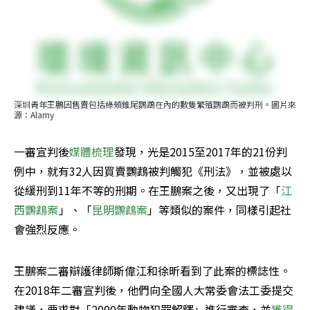
深圳青年王鵬因售賣包括綠頰錐尾鸚鵡在內的數隻繁殖鸚鵡而被判刑。圖片來
源：Alamy
一審宣判後
媒體梳理
發現，光是2015至2017年的21份判
例中，就有32人因買賣鸚鵡被判觸犯《刑法》，並被處以
從緩刑到11年不等的刑期。在王鵬案之後，又出現了「
江
西鸚鵡案
」、「
昆明鸚鵡案
」等類似的案件，同樣引起社
會強烈反應。
王鵬案二審辯護律師斯偉江和徐昕看到了此案的標誌性。
在2018年二審宣判後，他們向全國人大常委會法工委提交
建議，要求對「2000年動物犯罪解釋」進行審查，並
獲得