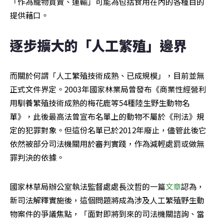
「作為寵物買賣、運輸」可能為包括食用在內的各種目的
提供藉口。
逐步擴大的「人工繁殖」邊界
而關於何謂「人工繁殖技術成熟、已成規模」，目前並無
正式文件界定。2003年國家林業局曾發布《商業性經營利
用馴養繁殖技術成熟的梅花鹿等54種陸生野生動物名
單》，此後最高法曾宣布名單上的動物不屬於《刑法》規
定的犯罪對象。但這份名單已於2012年廢止，儘管此後它
依然被部分司法機關用於審判實踐，作為減輕處罰或做無
罪判決的依據。
國家林草局辦公室執法監督處處長汶哲的一篇
文章
認為，
新司法解釋實施後，這個問題將成為涉及人工繁殖野生動
物案件的爭議焦點，「面對即將到來的司法機關諮詢、當