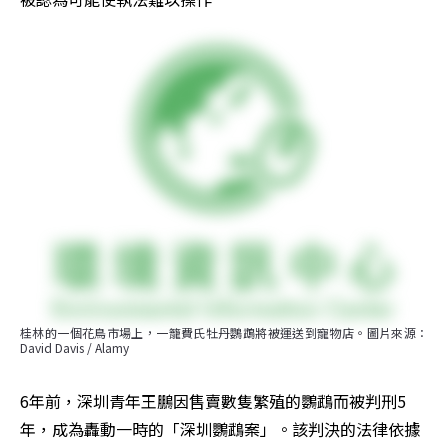
桂林的一個花鳥市場上，一籠費氏牡丹鸚鵡將被運送到寵物店。圖片來源：
David Davis / Alamy
6年前，深圳青年王鵬因售賣數隻繁殖的鸚鵡而被判刑5
年，成為轟動一時的「深圳鸚鵡案」。該判決的法律依據