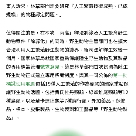
事人訴求，林草部門需要研究『人工繁育技術成熟、已成
規模』的物種認定問題。」
值得關注的是，在本次「兩高」釋法將涉及人工繁育野生
動物案件「除罪化」的同時，野生動物主管部門也在擴大
合法利用人工繁殖野生動物的邊界。新司法解釋生效後一
個月，國家林草局就國家重點保護陸生野生動物及其製品
的專用標識管理
徵求意見
。這是林草部門首次試圖為陸生
野生動物正式建立專用標識制度。與其一同公佈的
第一批
標識使用範圍
包括19種人工繁殖的作為寵物的國家重點保
護野生動物活體，包括費氏牡丹鸚鵡、綠頰錐尾鸚鵡等12
種鳥類，以及蘇卡達陸龜等7種爬行類，外加藥品、保健
品、標本、皮張製品，生物製劑和工藝品等「野生動物製
品」。