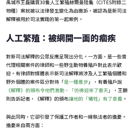
禹城市王磊購買30隻人工繁殖赫爾曼陸龜（CITES附錄二
物種）案就被以法律發生變化為由撤訴，被認為是新司法
解釋被用於司法實踐的第一起案例。
人工繁殖：被網開一面的痼疾
對新司法解釋的公眾反應呈現出分化。一方面，是一些曾
代理相關案件的律師和一些野生動物養殖戶對此表示歡
迎。有律師對媒體表示新司法解釋將涉及人工繁殖個體和
野外個體的案件區分對待「
是一種進步
」，有養殖戶說
《解釋》的頒布令他們激動，「彷彿迎來了春天
」，王鵬
則告訴記者，《解釋》的頒布
讓他的「犧牲」有了意義
。
與此同時，它卻引發了保護工作者和一線執法者的擔憂。
擔憂來自兩方面：