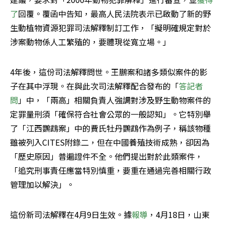
了
回覆。覆函中告知，最高人民法院表示已啟動了新的野
生動植物資源犯罪司法解釋制訂工作，「擬明確規定對於
涉案動物係人工繁殖的，要體現從寬立場。」
4年後，這份司法解釋問世。王鵬案和諸多類似案件的影
子在其中浮現。在與此次司法解釋配合發布的「
答記者
問
」中，「兩高」相關負責人強調對涉及野生動物案件的
定罪量刑須「確保符合社會公眾的一般認知」。它特別舉
了「江西鸚鵡案」中的費氏牡丹鸚鵡作為例子，稱該物種
雖被列入CITES附錄二，但在中國養殖技術成熟，卻因為
「歷史原因」普遍證件不全。他們提出對於此類案件，
「追究刑事責任應當特別慎重，要重在通過完善相關行政
管理加以解決」。
這份新司法解釋在4月9日生效。據
報導
，4月18日，山東