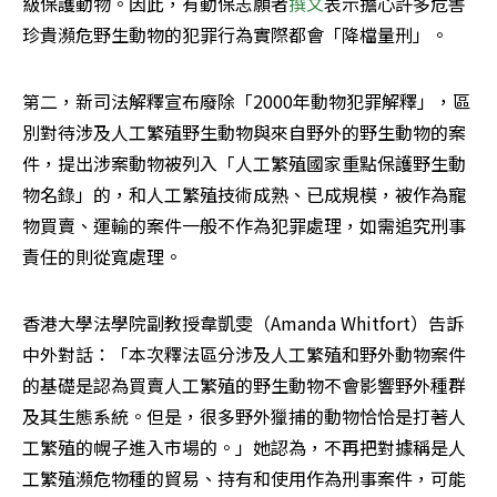
級保護動物。因此，有動保志願者
撰文
表示擔心許多危害
珍貴瀕危野生動物的犯罪行為實際都會「降檔量刑」。
第二，新司法解釋宣布廢除「2000年動物犯罪解釋」，區
別對待涉及人工繁殖野生動物與來自野外的野生動物的案
件，提出涉案動物被列入「人工繁殖國家重點保護野生動
物名錄」的，和人工繁殖技術成熟、已成規模，被作為寵
物買賣、運輸的案件一般不作為犯罪處理，如需追究刑事
責任的則從寬處理。
香港大學法學院副教授韋凱雯（Amanda Whitfort）告訴
中外對話：「本次釋法區分涉及人工繁殖和野外動物案件
的基礎是認為買賣人工繁殖的野生動物不會影響野外種群
及其生態系統。但是，很多野外獵捕的動物恰恰是打著人
工繁殖的幌子進入市場的。」她認為，不再把對據稱是人
工繁殖瀕危物種的貿易、持有和使用作為刑事案件，可能