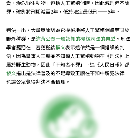
貴、瀕危野生動物」包括人工繁殖個體，因此減刑但不除
罪，破例將刑期減至2年，低於法定最低刑——5年。
判決一出，大量輿論認為它機械地將人工繁殖個體等同於
野外種群，是
違背公眾一般認知的機械司法的典型
。刑法
學者羅翔在二審落槌後
撰文
表示這依然是一個錯誤的判
決，因為當事人王鵬並不知道人工繁殖動物在《刑法》上
屬於野生動物，因此「不知者不罪」。連《人民日報》都
發文
指出是法律普及的不足導致王鵬在不知中觸犯法律，
也讓公眾覺得判決不合情理。