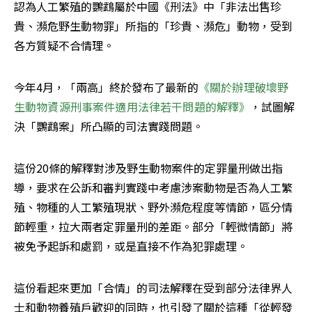
認為人工繁殖的鸚鵡屬於中國《刑法》中「非法出售珍
貴、瀕危野生動物罪」所指的「珍貴、瀕危」動物，受到
各方質疑不合情理。
今年4月，「兩高」終於發布了最新的
《關於辦理破壞野
生動物資源刑事案件適用法律若干問題的解釋》
，試圖解
決「鸚鵡案」所凸顯的司法實踐問題。
這份20條的解釋對涉及野生動物案件的定罪量刑做出指
導，要求在公訴和審判實踐中考慮涉案動物是否為人工繁
殖、物種的人工繁殖現狀、野外瀕危程度等情節，區分情
節輕重，拉大兩者定罪量刑的差距。部分「輕微情節」將
被免予起訴和處罰，或是直接不作為犯罪處理。
這份看起來更加「合情」的司法解釋在受到部分法律界人
士和動物養殖戶歡迎的同時，也引發了關於這種「從輕發