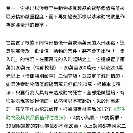
第一，它提出以涉案野生動物或其製品的貨幣價值高低來
區分情節嚴重程度，而不再如過去那樣以涉案動物數量作
為定罪量刑的標準。
它設置了根據不同情形最低一萬或兩萬元的入刑起點，這
意味著涉及「低價值」動物的案件，將不會再出現「一隻
入刑」的情況。在兩萬元的入刑起點之上，它還設置了兩
萬到20萬元（情節較輕）、20萬至200萬元，以及200萬
元以上（情節特別嚴重）三個等級，並設定了減刑情節。
如果涉案動物價值超過兩萬元但低於20萬，根據本次釋
法，只要行為人具有未造成動物死亡、全部退贓退賠、有
悔罪表現等從輕情節，依然可以不被起訴、免於刑事處
罰，甚至不作為犯罪處理。根據國家林業局2017年
《野生
動物及其製品價值評估方法》
，4隻小熊貓、19隻獼猴、
39條眼鏡蛇的評估價值都不滿20萬，以上動物都為國家二