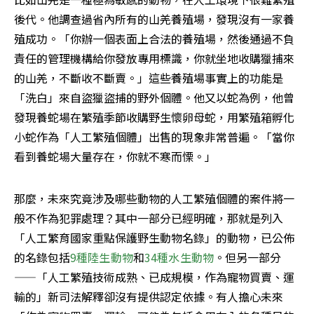
後代。他調查過省內所有的山羌養殖場，發現沒有一家養
殖成功。「你辦一個表面上合法的養殖場，然後通過不負
責任的管理機構給你發放專用標識，你就坐地收購獵捕來
的山羌，不斷收不斷賣。」這些養殖場事實上的功能是
「洗白」來自盜獵盜捕的野外個體。他又以蛇為例，他曾
發現養蛇場在繁殖季節收購野生懷卵母蛇，用繁殖箱孵化
小蛇作為「人工繁殖個體」出售的現象非常普遍。「當你
看到養蛇場大量存在，你就不寒而慄。」
那麼，未來究竟涉及哪些動物的人工繁殖個體的案件將一
般不作為犯罪處理？其中一部分已經明確，那就是列入
「人工繁育國家重點保護野生動物名錄」的動物，已公佈
的名錄包括
9種陸生動物
和
34種水生動物
。但另一部分
——「人工繁殖技術成熟、已成規模，作為寵物買賣、運
輸的」新司法解釋卻沒有提供認定依據。有人擔心未來