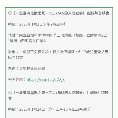
◎《一隻臺灣黑熊之死－711 / 568的人間記事》 紀錄片首映會
時間：2023年1月1日下午2時至4時
地點：國立自然科學博物館 第三演講廳（藍廳，立體劇場B1）
*建議由西屯路入口進入
對象：一般觀眾免費入場，影片為保護級，6-12歲兒童需父母
陪同觀賞
主辦：東勢林區管理處
報名連結：
https://reurl.cc/oZXj8j
◎《一隻臺灣黑熊之死－711 / 568的人間記事」》紀錄片特映
會
時間：2023年1月14日（六）上午10時至12時30分