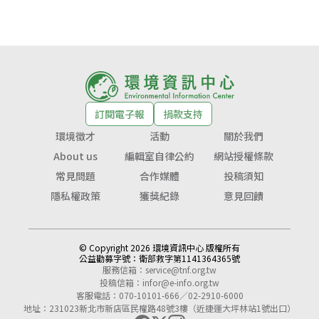
訂閱電子報
捐款支持
環境徵才
活動
關於我們
About us
編輯室自律公約
網站授權條款
常見問題
合作媒體
投稿須知
隱私權政策
獲獎紀錄
意見回饋
© Copyright 2026 環境資訊中心 版權所有
公益勸募字號：
衛部救字第1141364365號
服務信箱：
service@tnf.org.tw
投稿信箱：
infor@e-info.org.tw
客服電話：070-10101-666／02-2910-6000
地址：231023新北市新店區民權路48號3樓（近捷運大坪林站1號出口）