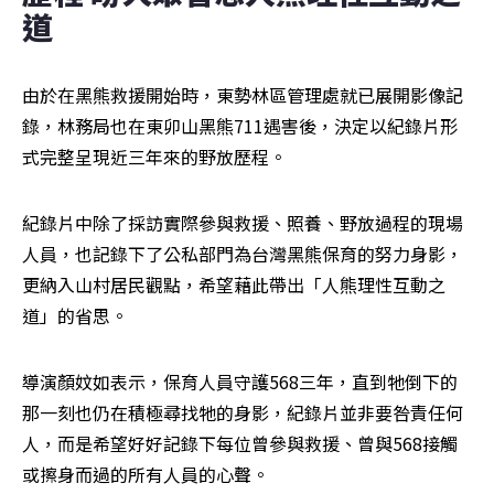
道
由於在黑熊救援開始時，東勢林區管理處就已展開影像記
錄，林務局也在東卯山黑熊711遇害後，決定以紀錄片形
式完整呈現近三年來的野放歷程。
紀錄片中除了採訪實際參與救援、照養、野放過程的現場
人員，也記錄下了公私部門為台灣黑熊保育的努力身影，
更納入山村居民觀點，希望藉此帶出「人熊理性互動之
道」的省思。
導演顏妏如表示，保育人員守護568三年，直到牠倒下的
那一刻也仍在積極尋找牠的身影，紀錄片並非要咎責任何
人，而是希望好好記錄下每位曾參與救援、曾與568接觸
或擦身而過的所有人員的心聲。