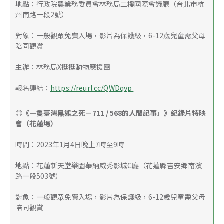
地點：行政院農業務委員會林務局二樓國際會議廳（台北市杭
州南路一段2號）
對象：一般觀眾免費入場，影片為保護級，6-12歲兒童需父母
陪同觀賞
主辦：林務局X挺挺動物應援團
報名連結：
https://reurl.cc/QWDqvp 
◎《一隻臺灣黑熊之死－711 / 568的人間記事」》紀錄片特映
會（花蓮場）
時間：2023年1月4日晚上7時至9時
地點：花蓮新天堂樂園華納威秀影城C廳（花蓮縣吉安鄉南濱
路一段503號）
對象：一般觀眾免費入場，影片為保護級，6-12歲兒童需父母
陪同觀賞