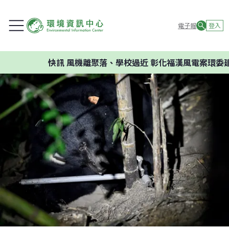
電子報
登入
快訊
風機離聚落、學校過近 彰化福漢風電案環委建議不應