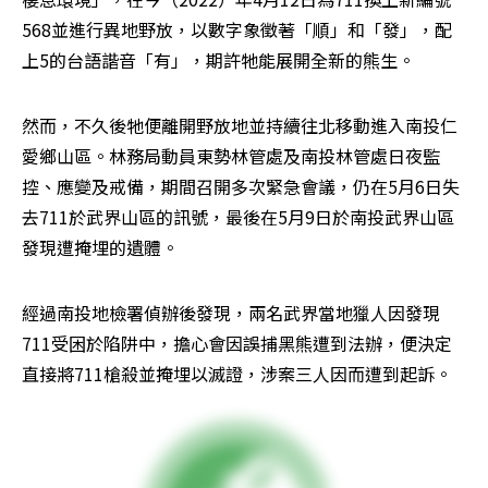
568並進行異地野放，以數字象徵著「順」和「發」，配
上5的台語諧音「有」，期許牠能展開全新的熊生。
然而，不久後牠便離開野放地並持續往北移動進入南投仁
愛鄉山區。林務局動員東勢林管處及南投林管處日夜監
控、應變及戒備，期間召開多次緊急會議，仍在5月6日失
去711於武界山區的訊號，最後在5月9日於南投武界山區
發現遭掩埋的遺體。
經過南投地檢署偵辦後發現，兩名武界當地獵人因發現
711受困於陷阱中，擔心會因誤捕黑熊遭到法辦，便決定
直接將711槍殺並掩埋以滅證，涉案三人因而遭到起訴。