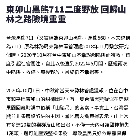
東卯山黑熊711二度野放 回歸山
林之路險境重重
台灣黑熊711（又被稱為東卯山黑熊、黑熊568，本文統稱
為711）原為林務局東勢林區管理處2018年11月繫放研究
個體，2020年10月在台中東卯山不幸誤觸陷阱而獲救，首
度引起社會關注，自此以後直到2022年5月間，歷經兩次
中陷阱、救傷、癒後野放，最終仍不幸遇害。
2020年10月1日、中秋節當天東勢林管處獲報，位在台中
市和平區東卯山的甜柿園裡，有一隻台灣黑熊疑似在穿越
果園圍籬時誤中俗稱「山豬吊」的套索。事實上，台灣黑
熊並非果農設陷阱的主因，當地農友詹東運表示，山上常
有多達20隻的猴群及山豬出沒，不僅一天內可讓甜柿損失
1萬顆，還可能壓毀整棵果樹，導致農民只好依賴獵具保