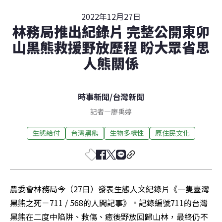
2022年12月27日
林務局推出紀錄片 完整公開東卯
山黑熊救援野放歷程 盼大眾省思
人熊關係
時事新聞
/
台灣新聞
記者
—
廖禹婷
生態給付
台灣黑熊
生物多樣性
原住民文化
農委會林務局今（27日）發表生態人文紀錄片《一隻臺灣
黑熊之死－711 / 568的人間記事》。記錄編號711的台灣
黑熊在二度中陷阱、救傷、癒後野放回歸山林，最終仍不