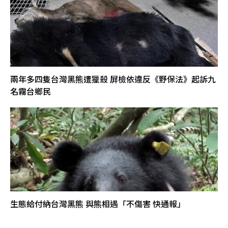
兩年多四隻台灣黑熊遭獵殺 屏檢依違反《野保法》起訴九
名霧台鄉民
生態給付納台灣黑熊 與熊相遇「不傷害 快通報」