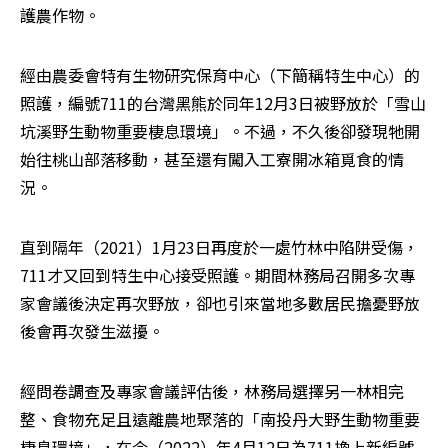
護農作物。
經由農委會特有生物研究保育中心（下簡稱特生中心）的
照護，編號711的台灣黑熊於同年12月3日被野放於「雪山
坑溪野生動物重要棲息環境」。不過，不久後卻發現牠開
始往桃山部落移動，甚至還有闖入工寮開冰箱覓食的情
況。
直到隔年（2021）1月23日再度於一處竹林中陷阱受傷，
711才又回到特生中心接受照護。期間林務局召開多次專
家會議後決定再次野放，卻也引來當地多數居民擔憂野放
後會再次發生滋擾。
經問卷調查及專家會議評估後，林務局選擇另一林相完
整、食物充足且遠離農地聚落的「南投丹大野生動物重要
棲息環境」，在今（2022）年4月12日為711換上新編號