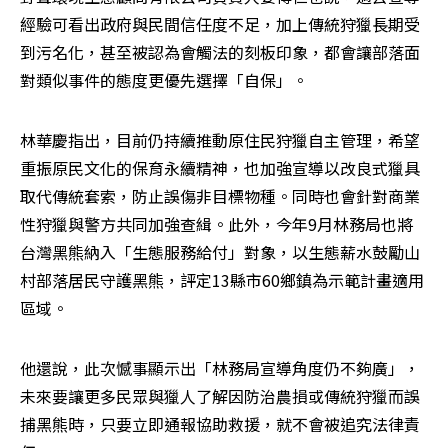
經驗可看出政府與民間信任度不足，加上傳統狩獵長期受
到污名化，甚至被認為會觸法的刻板印象，都會讓部落面
對類似事件的態度更優先選擇「自保」。
林華慶指出，目前仍持續推動原住民狩獵自主管理，希望
重振原民文化的保育永續精神，也加強宣導以改良式獵具
取代傳統套索，防止誤傷非目標物種。同時也會針對商業
性狩獵與警方共同加強查緝。此外，今年9月林務局也將
台灣黑熊納入「生態服務給付」對象，以生態薪水鼓勵山
村部落居民守護黑熊，評定13縣市60鄉鎮為示範計畫適用
區域。
他還說，此次憾事顯示出「林務局宣導角度仍不夠廣」，
未來要讓更多民眾與獵人了解因防治農損或傳統狩獵而誤
捕黑熊時，只要立即通報協助救援，就不會被追究法律責