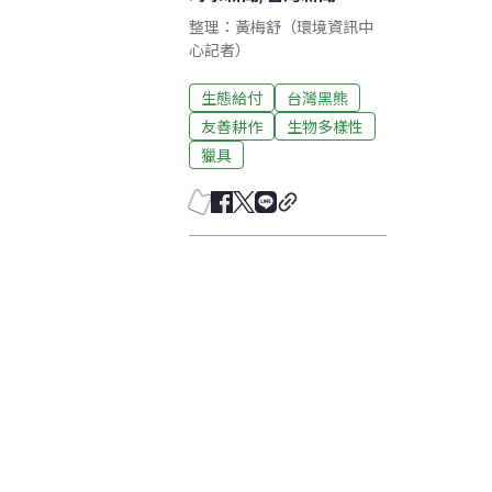
整理：黃梅舒（環境資訊中
心記者）
生態給付
台灣黑熊
友善耕作
生物多樣性
獵具