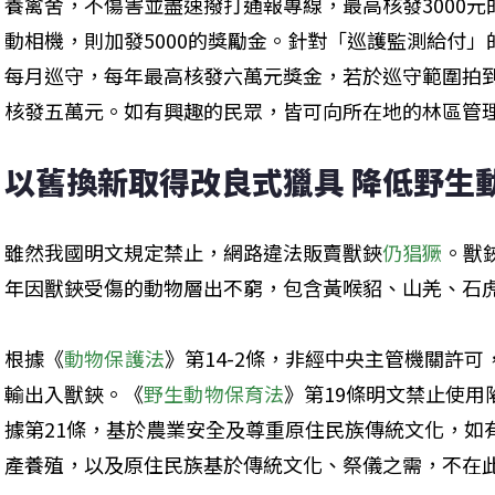
養禽舍，不傷害並盡速撥打通報專線，最高核發3000
動相機，則加發5000的獎勵金。針對「巡護監測給付
每月巡守，每年最高核發六萬元獎金，若於巡守範圍拍
核發五萬元。如有興趣的民眾，皆可向所在地的林區管
以舊換新取得改良式獵具 降低野生
雖然我國明文規定禁止，網路違法販賣獸鋏
仍猖獗
。獸
年因獸鋏受傷的動物層出不窮，包含黃喉貂、山羌、石
根據《
動物保護法
》第14-2條，非經中央主管機關許
輸出入獸鋏。《
野生動物保育法
》第19條明文禁止使
據第21條，基於農業安全及尊重原住民族傳統文化，如
產養殖，以及原住民族基於傳統文化、祭儀之需，不在