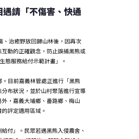
相遇請「不傷害、快通
救傷、治癒野放回歸山林後，因再次
熊互動的正確觀念，防止誤捕黑熊或
熊生態服務給付示範計畫」。
鄉。目前嘉義林管處正進行「黑熊
熊分布狀況，並於山村聚落進行宣導
另外，嘉義大埔鄉、番路鄉、梅山
畫的評定適用區域。
測給付」。民眾若遇黑熊入侵農舍、