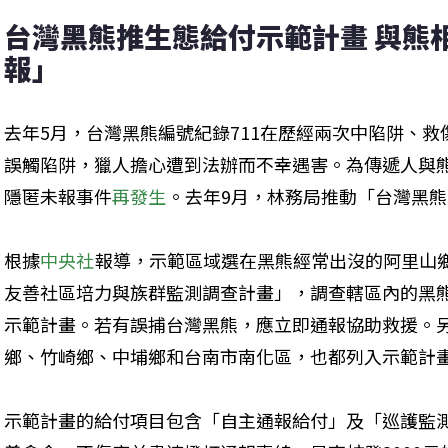
台灣黑熊推生態給付示範計畫 與熊
報」
去年5月，台灣黑熊編號紀錄711在歷經兩次中陷阱、
誤觸陷阱，獵人擔心遭到法辦而不幸遇害。為傳遞人與
隱匿未報事件
再發生
。去年9月，林務局推動「台灣黑
根據
中央社
報導，示範區域選在黑熊經常出沒的阿里山
友善社區培力與族群監測調查計畫」，調查轄區內的黑
示範計畫。若有誤捕台灣黑熊，應立即通報協助救援。
鄉、竹崎鄉、中埔鄉和台南市南化區，也都列入示範計
示範計畫的給付項目包含「自主通報給付」及「巡護監