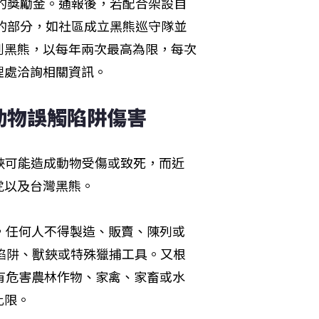
元的獎勵金。通報後，若配合架設自
」的部分，如社區成立黑熊巡守隊並
到黑熊，以每年兩次最高為限，每次
理處洽詢相關資訊。
動物誤觸陷阱傷害
鋏可能造成動物受傷或致死，而近
虎以及台灣黑熊。
可，任何人不得製造、販賣、陳列或
用陷阱、獸鋏或特殊獵捕工具。又根
有危害農林作物、家禽、家畜或水
此限。