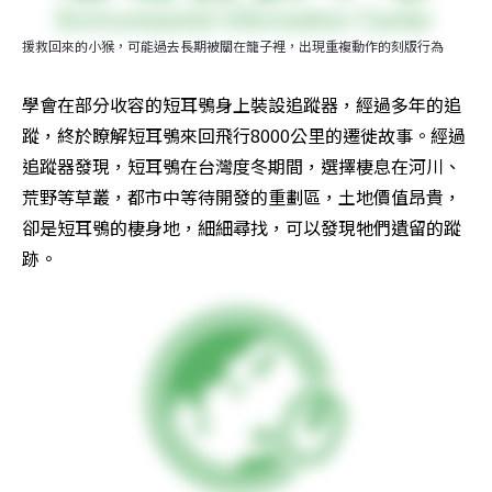
援救回來的小猴，可能過去長期被關在籠子裡，出現重複動作的刻版行為
學會在部分收容的短耳鴞身上裝設追蹤器，經過多年的追
蹤，終於瞭解短耳鴞來回飛行8000公里的遷徙故事。經過
追蹤器發現，短耳鴞在台灣度冬期間，選擇棲息在河川、
荒野等草叢，都市中等待開發的重劃區，土地價值昂貴，
卻是短耳鴞的棲身地，細細尋找，可以發現牠們遺留的蹤
跡。