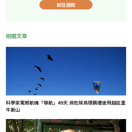
前往捐款
相關文章
科學家駕輕航機「導航」49天 瀕危候鳥隱䴉遷徙飛越庇里
牛斯山