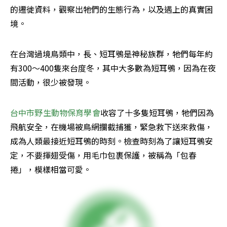
的遷徙資料，觀察出牠們的生態行為，以及遇上的真實困
境。
在台灣過境鳥類中，長、短耳鴞是神秘族群，牠們每年約
有300～400隻來台度冬，其中大多數為短耳鴞，因為在夜
間活動，很少被發現。
台中市野生動物保育學會
收容了十多隻短耳鴞，牠們因為
飛航安全，在機場被鳥網攔截捕獲，緊急救下送來救傷，
成為人類最接近短耳鴞的時刻。檢查時刻為了讓短耳鴞安
定，不要揮翅受傷，用毛巾包裹保護，被稱為「包春
捲」，模樣相當可愛。