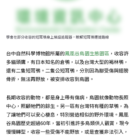
學會在部分收容的短耳鴞身上裝設追蹤器，瞭解短耳鴞遷徙路線
台中自然科學博物館所屬的
鳳凰谷鳥園生態園區
，收容許
多貓頭鷹，有日本知名的倉鴞，以及台灣大型的褐林鴞，
還有二隻短耳鴞。二隻公短耳鴞，分別因為腳受傷與翅膀
骨折，無法再野放，被安排收容到鳥園。
長期收容的動物，都是身上帶有傷病，鳥園就像動物長照
中心，照顧牠們的餘生。另一區有台灣特有種的草鴞，為
了讓牠們可以安心棲息，特別營造相似的野外環境。鳳凰
谷鳥園歷史超過60年，當初引進許多鳥類供人觀賞，現今
慢慢轉型，收容一些受傷不能野放，或是查獲非法引入，