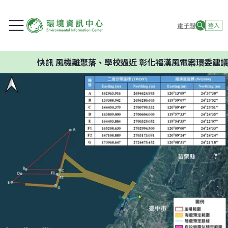
電子報
登入
快訊
風機離聚落、學校過近 彰化福漢風電案環委建議不應