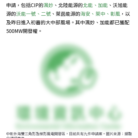
申請，包括CIP的
渢妙
、北陸能源的
北能、加能
、沃旭能
源的
沃能一號、二號
、萊茵能源的
海安、萊中、彰風
，以
及昨日進入初審的大中部風場。其中渢妙、加能都已獲配
500MW開發權。
中彰外海雙三角形及梯形風電開發區，目前共有九件申請案。圖片來源：擷取