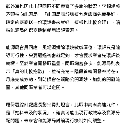
彰外海也因此出現同區不同案審了多輪的狀況。李錫堤將
矛頭指向能源局，「能源局應該讓這九家廠商先競爭好，
確定的廠商送一份環說書來就好，這樣也比較合理」，暗
指能源局的選商機制耗用環評資源。
能源局官員回應，風場須排除環境敏感區位，環評只是確
認可行性，只要通過初審就足夠，才會要求業者先環評後
競標。至於業者開發區重疊、同區塊審多次，能源局則表
示「真的比較抱歉」，並補充第三階段首輪開發案將在6
月底完成簽約，到時候會在網路公開渢妙、加能的開發範
圍，其他同區業者可以避開。
環保署綜計處處長劉宗勇則坦言，此區申請案高達九件，
是「始料未及的狀況」，確實可能出現行政效率及資源分
配問題，未來會和能源局討論現行機制如何調整。