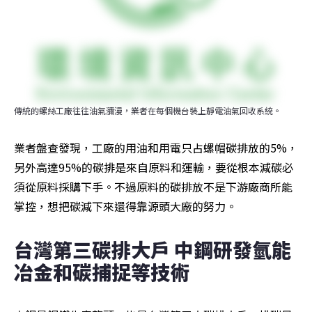
傳統的螺絲工廠往往油氣瀰漫，業者在每個機台裝上靜電油氣回收系統。
業者盤查發現，工廠的用油和用電只占螺帽碳排放的5%，
另外高達95%的碳排是來自原料和運輸，要從根本減碳必
須從原料採購下手。不過原料的碳排放不是下游廠商所能
掌控，想把碳減下來還得靠源頭大廠的努力。
台灣第三碳排大戶 中鋼研發氫能
冶金和碳捕捉等技術