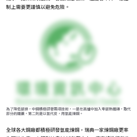
制上需要更謹慎以避免危險。
為了降低碳排，中鋼積極研發兩項技術，一是在高爐中加入零碳熱鐵磚，取代
部分的鐵礦，第二則是以氫代炭，用氫能煉鋼。
全球各大鋼廠都積極研發氫能煉鋼，瑞典一家煉鋼廠更率