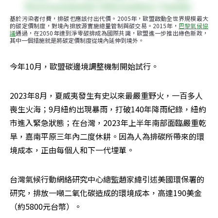
基於污染者付費，排碳也應該付出代價。2005年，歐盟啟動全世界規模最大
的碳定價制度，對境內排放源實施總量管制與碳交易。2015年，
巴黎氣候協
議
通過，在2050年達到淨零碳排成為國際共識，歐盟進一步推出綠色新政，
其中一個措施就是將碳定價制度從境內延伸到境外。
今年10月，歐盟碳邊境調整機制開始試行。
2023年8月，夏威夷發生有史以來最嚴重野火，一百多人
喪生火海；9月紐約出現暴雨，打破140年降雨紀錄，紐約
市進入緊急狀態；在台灣，2023年上半年南部面臨嚴重乾
旱，嘉南平原三年內二度休耕。因為人為排碳所帶來的環
境成本，正由每個人和下一代埋單。
台灣氣候行動網絡研究中心總監趙家緯引述美國環保署的
研究，排放一噸二氧化碳造成的環境成本，高達190美金
（約5800元台幣）。