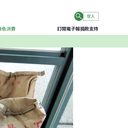
登入
綠色消費
訂閱電子報
捐款支持