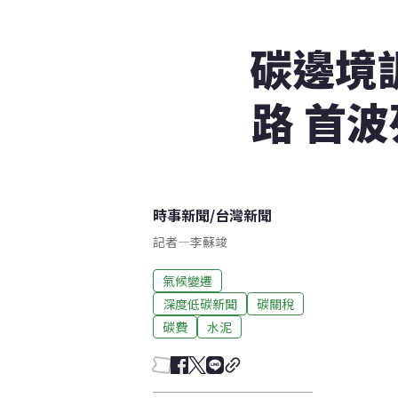
碳邊境調
路 首
時事新聞
/
台灣新聞
記者
—
李蘇竣
氣候變遷
深度低碳新聞
碳關稅
碳費
水泥