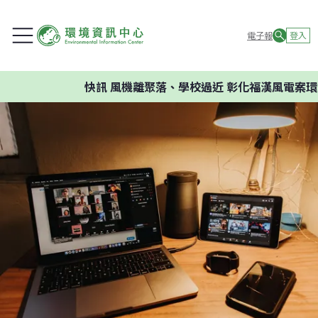
電子報
登入
快訊
風機離聚落、學校過近 彰化福漢風電案環委建議