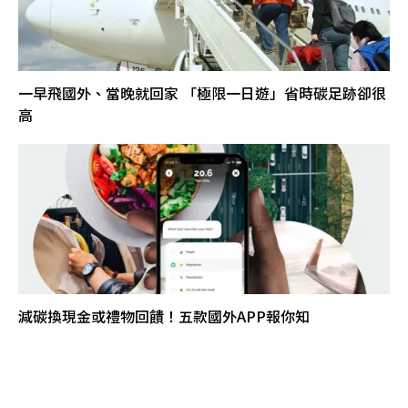
一早飛國外、當晚就回家 「極限一日遊」省時碳足跡卻很
高
減碳換現金或禮物回饋！五款國外APP報你知