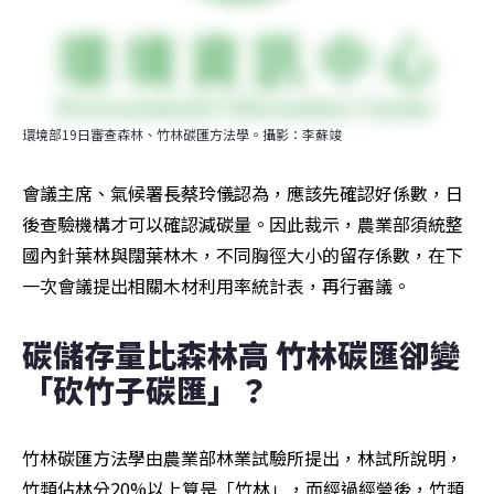
環境部19日審查森林、竹林碳匯方法學。攝影：李蘇竣
會議主席、氣候署長蔡玲儀認為，應該先確認好係數，日
後查驗機構才可以確認減碳量。因此裁示，農業部須統整
國內針葉林與闊葉林木，不同胸徑大小的留存係數，在下
一次會議提出相關木材利用率統計表，再行審議。
碳儲存量比森林高 竹林碳匯卻變
「砍竹子碳匯」？
竹林碳匯方法學由農業部林業試驗所提出，林試所說明，
竹類佔林分20%以上算是「竹林」，而經過經營後，竹類