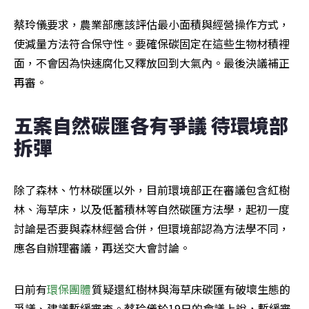
蔡玲儀要求，農業部應該評估最小面積與經營操作方式，
使減量方法符合保守性。要確保碳固定在這些生物材積裡
面，不會因為快速腐化又釋放回到大氣內。最後決議補正
再審。
五案自然碳匯各有爭議 待環境部
拆彈
除了森林、竹林碳匯以外，目前環境部正在審議包含紅樹
林、海草床，以及低蓄積林等自然碳匯方法學，起初一度
討論是否要與森林經營合併，但環境部認為方法學不同，
應各自辦理審議，再送交大會討論。
日前有
環保團體
質疑還紅樹林與海草床碳匯有破壞生態的
爭議、建議暫緩審查。蔡玲儀於19日的會議上說，暫緩審