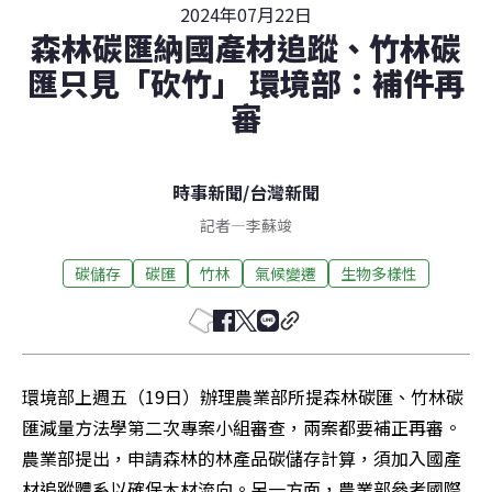
2024年07月22日
森林碳匯納國產材追蹤、竹林碳
匯只見「砍竹」 環境部：補件再
審
時事新聞
/
台灣新聞
記者
—
李蘇竣
碳儲存
碳匯
竹林
氣候變遷
生物多樣性
環境部上週五（19日）辦理農業部所提森林碳匯、竹林碳
匯減量方法學第二次專案小組審查，兩案都要補正再審。
農業部提出，申請森林的林產品碳儲存計算，須加入國產
材追蹤體系以確保木材流向。另一方面，農業部參考國際