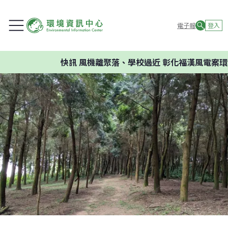
電子報
登入
快訊
風機離聚落、學校過近 彰化福漢風電案環委建