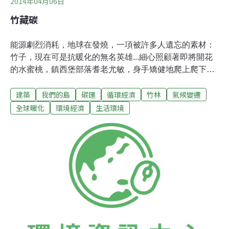
2014年04月06日
竹藏碳
能源劇烈消耗，地球在發燒，一項被許多人遺忘的素材：
竹子，現在可是抗暖化的無名英雄...細心照顧著即將開花
的水蜜桃，鎮西堡部落耆老尤敏，身手矯健地爬上爬下，
因為腳下有堅韌的竹架子，他才敢放膽移動。他說竹子最
建築
我們的島
碳匯
循環經濟
竹林
氣候變遷
耐用，在交通不方便、沒有鋼筋水泥的時候，竹子就是最
好的資材。迎著風，輕輕搖擺，清新感撲面而來，從前，
全球暖化
環境經濟
生活環境
竹子是常用的建材，卻被鋼筋水泥取代，漸漸的，竹子被
遺忘了，卻也有人始終記得它的好。在雲林農業博覽會的
一個場館，負責設計的建築師甘銘源，希望人們重新看待
竹子。他說，雲林縣缺乏一般的樹木森林，竹林卻很多，
所以利用來做展館設施。 參訪遊客覺得既熟悉又陌生，熟
悉的竹子卻呈現從沒看過的組合，用創新思考， 讓竹子的
功效達到最大化。這座場館叫做碳匯林場，碳匯，是指從
空氣中清除二氧化碳的機制，負責規劃的慈心基金會，長
期推動種樹與有機農業來幫地球降溫，而場館本身就是減
碳示範。慈心基金會執行長蘇慕容表示，木材要