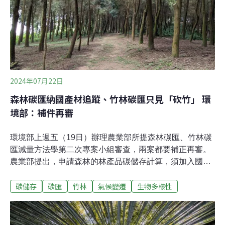
18.3萬公頃竹林，是重要的在地自然資源。竹子生長快
速，約三至五年即可採收，兼具固碳能力與再生特性，因
此近年在全球淨零排放趨勢下，再次受到建築與材料領域
關注，也成為台灣發展循環經濟的重要天然資源。林保署
新竹分署長夏榮生分享，自己小時候睡過竹製
2024年07月22日
森林碳匯納國產材追蹤、竹林碳匯只見「砍竹」 環
境部：補件再審
環境部上週五（19日）辦理農業部所提森林碳匯、竹林碳
匯減量方法學第二次專案小組審查，兩案都要補正再審。
農業部提出，申請森林的林產品碳儲存計算，須加入國產
材追蹤體系以確保木材流向。另一方面，農業部參考國際
碳儲存
碳匯
竹林
氣候變遷
生物多樣性
訂定的林產品留存係數0.32，遭專家質疑缺乏國內數據。
竹林碳匯也被提出竹桿產品後續追蹤方式不明，竹籤、竹
筷等一次性產品，或是汰換很快的農作物支架、蚵棚，都
難以計算固碳量。森林碳匯加入國產材追蹤 還需統整國內