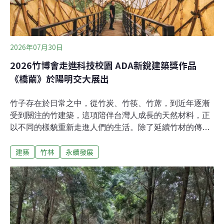
2026年07月30日
2026竹博會走進科技校園 ADA新銳建築獎作品
《橋繭》於陽明交大展出
竹子存在於日常之中，從竹炭、竹筷、竹蓆，到近年逐漸
受到關注的竹建築，這項陪伴台灣人成長的天然材料，正
以不同的樣貌重新走進人們的生活。除了延續竹材的傳統
用途，林業及自然保育署（以下簡稱林保署）與台灣竹
建築
竹林
永續發展
會，更希望持續拓展它在建築、科技與永續發展上的更多
可能。2026竹博會新竹展區，今年首度進駐陽明交通大
學，在6月27日至28日以「竹的日常與未來」為主題，將
校園化為展場，串聯校內竹構作品、研究基地與教學成
果。漫步校園，散落於湖畔、草地與林蔭間的竹構作品，
已成為校園景觀的一部分，也記錄著台灣竹構教育與技術
發展的軌跡。18.3萬公頃竹林 孕育永續新材料台灣擁有約