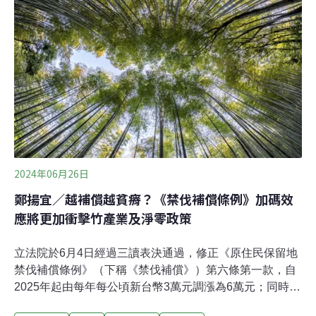
專屬木材參數農業部說明，森林碳匯方法學是透過經營活
動提高森林生長量，並藉由伐採林木（林產品）提升森林
碳匯能力。碳儲存的計算主要來自林地的生物量以及收穫
林產品儲存的碳。農業部換算，平均每年每公頃可移除5.2
噸二氧化碳當量（CO2e）。環境部19日針對「森林經營
碳匯專案活動」、「竹林經營碳匯專案活動」的方法學辦
理第二次專案小組審查。對於收穫林產品的後續追蹤問
題，農業部於此次審查提出，若要申請專
2024年06月26日
鄭揚宜／越補償越貧瘠？《禁伐補償條例》加碼效
應將更加衝擊竹產業及淨零政策
立法院於6月4日經過三讀表決通過，修正《原住民保留地
禁伐補償條例》（下稱《禁伐補償》）第六條第一款，自
2025年起由每年每公頃新台幣3萬元調漲為6萬元；同時，
每兩年依照消費者物價指數成長率進行調整。《禁伐補