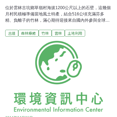
位於雲林古坑鄉草嶺村海拔1200公尺以上的石壁，這幾個
月村民積極準備當地風土特產，結合516公頃充滿芬多
精、負離子的竹林，滿心期待迎接來自國內外參與全球竹
會的貴賓。「2024竹博覽會暨世界竹論壇」雲林展區的活
古道
森林療癒
竹林
雲林
土地利用
動，即將於4月19日在石壁竹創森園區以及斗六糖廠竹創
基地舉辦，為期十天的活動，將帶來一系列豐富的竹林療
癒體驗。首座森林療癒基地 打開五感盡享森林惠益草嶺村
海拔標高自450~1750公尺，行政區域上屬於雲林縣古坑
鄉，位處雲林、嘉義、南投三縣的交界處，從平地上山沿
途時而繞經嘉義，時而路過南投，擔任竹林療癒工作坊專
車駕駛的林慶璋，總能正確指出所經之處的行政劃分，以
及分區之道，讓台灣變化多端的山區更加有趣。0403花蓮
強震後，大眾對前往山區心有餘悸，原該秒殺的免費體驗
行程乏人問津。不過，經記者詢問石壁居民，告知上山途
中雖有零星落石，並未出現坍方。但還是建議民眾前往
前，先拜訪活動官網確認活動情形