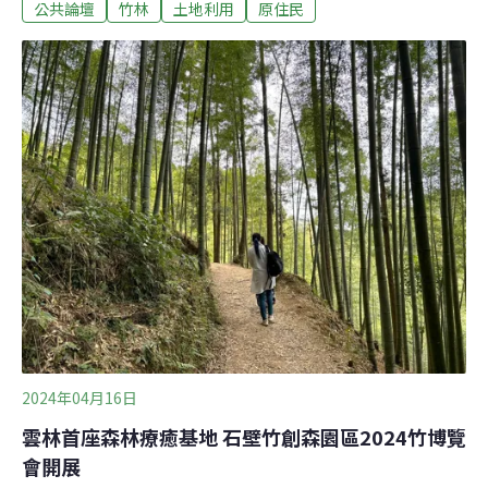
公共論壇
竹林
土地利用
原住民
償》的原意，是為了涵養國土而劃設了編定為林業用地的
禁伐區域，該區域內的原住民因為被限制土地利用，而由
國家編列預算補償受到影響的原住民地主。原住民為了國
土保育而被限制土地使用，由國家補償其賴以生存的土地
資源損失，本就具有族群發展的正當性。然而本人在2022
年的投書就曾指出，這項措施並未通盤考量山林永續以及
政策推動的一致性。如今補償金提高兩倍，且每隔兩年將
繼續調漲，此舉將對竹產業發展，以及淨零減碳的推動造
成嚴重衝擊。必須強調的是，本文並非反對《禁伐補償》
或調高其金額，而是質疑國會立法並無考量整體視野，僅
發放補償金卻沒有其他相應作為。
2024年04月16日
雲林首座森林療癒基地 石壁竹創森園區2024竹博覽
會開展