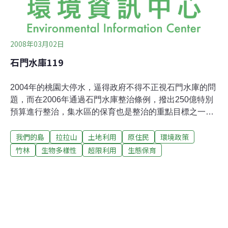
2008年03月02日
石門水庫119
2004年的桃園大停水，逼得政府不得不正視石門水庫的問
題，而在2006年通過石門水庫整治條例，撥出250億特別
預算進行整治，集水區的保育也是整治的重點目標之一。
長年來，政府總認為是超限利用造成崩塌，而崩塌又讓水
我們的島
拉拉山
土地利用
原住民
環境政策
庫淤積，一連串的連鎖反應，是否都能用特別預算來解
決？政府對於集水區內的土地規劃，又是如何打算的呢？
竹林
生物多樣性
超限利用
生態保育
桃119線是從復興鄉往東眼山的道路，全線都位在石門水
庫集水區內，林務局大溪工作站的黃麗萍主任，20多年來
都很關注它的發展，她觀察到，這3-4年間，桃119線的開
發有蠢蠢欲動的跡象。桃119線沿途中陸續發現有私人道
路開闢，以及大面積開墾農地的情況，這個警訊讓人不免
擔心它會不會邁入拉拉山附近山頭過度開發的後塵。1964