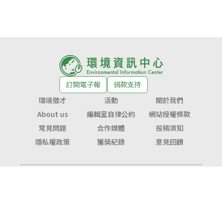
訂閱電子報
捐款支持
環境徵才
活動
關於我們
About us
編輯室自律公約
網站授權條款
常見問題
合作媒體
投稿須知
隱私權政策
獲獎紀錄
意見回饋
© Copyright 2026 環境資訊中心 版權所有
公益勸募字號：
衛部救字第1141364365號
服務信箱：
service@tnf.org.tw
投稿信箱：
infor@e-info.org.tw
客服電話：070-10101-666／02-2910-6000
地址：231023新北市新店區民權路48號3樓（近捷運大坪林站1號出口）