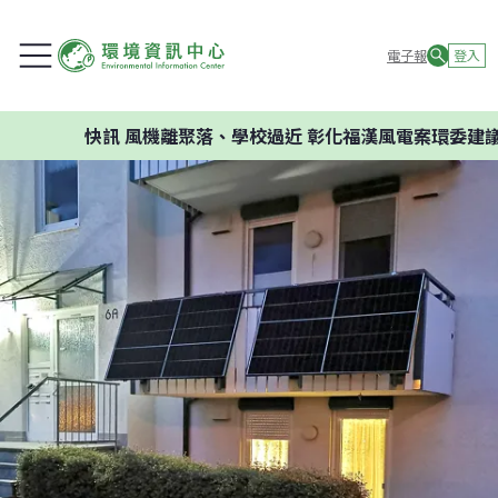
電子報
登入
快訊
風機離聚落、學校過近 彰化福漢風電案環委建議不應