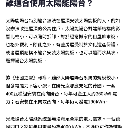
誰適合使用太陽能陽台？
太陽能陽台特別適合無法在屋頂安裝太陽能板的人，例如
沒辦法改造屋頂的公寓住戶，太陽能陽台對建築結構的影
響比較小，可以隨時拆卸，對於經常搬家的租屋族來說，
也格外便利。除此之外，有些房屋受制於文化遺產保護，
或者屋頂結構不適合安裝太陽能板，也可以退而求其次，
選擇陽台太陽能板。
據《德國之聲》報導，雖然太陽能陽台系統的規模較小，
但發電能力不容小覷，在陽光沒那麼充足的德國，一套
400瓦模組安裝在南向陽台，每年可產生大約260kWh電
力；若安裝在東向或西向，每年仍可發電190kWh。
光憑陽台太陽能系統並無法滿足全家的電力需求。一個德
國四口之家每年用電量約為4000 kWh。不過仍可作為輔助