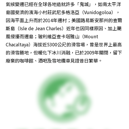
氣候變遷已經在全球各地造就許多「鬼城」，如南太平洋
島國斐濟的濱海小村莊武尼多格洛亞（Vunidogoloa），
因海平面上升而於2014年遷村；美國路易斯安那州的查爾
斯島（Isle de Jean Charles）近年也因同樣原因、加上颶
風侵擾而遷島；玻利維亞查卡塔雅山（Mount 
Chacaltaya）海拔近5300公尺的滑雪場，曾是世界上最高
的滑雪勝地，但暖化下冰川消融，已於2009年關閉，留下
廢棄的咖啡館、酒吧及雪地纜車見證昔日繁華。