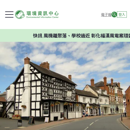
電子報
登入
快訊
風機離聚落、學校過近 彰化福漢風電案環委建議