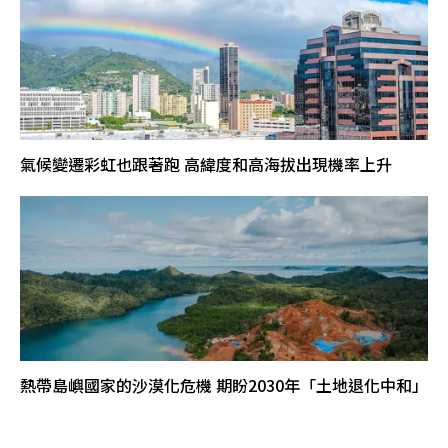
氣候變遷彩虹也跟著跑 高緯度和高海拔出現機率上升
熱帶島嶼國家的沙漠化危機 期盼2030年「土地退化中和」