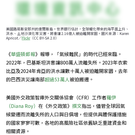
美國路易斯安那州的查爾斯島。世界銀行估計，全球暖化帶來的海平面上升、
洪水、土地沙漠化等災害，將會讓2.16億人被迫離開家園。圖片來源：Karen 
Apricot／
Flickr
（CC BY-SA 2.0）
《
華盛頓郵報
》報導，「氣候難民」的時代已經來臨。
2022年，巴基斯坦洪害讓800萬人流離失所。2023年衣索
比亞及2024年肯亞的洪水讓數十萬人被迫離開家園，去年
的巴西洪災讓南部
超過53萬人
被迫搬遷。
美國外交政策智庫外交關係協會（CFR）工作者
羅伊
（Diana Roy）
在《外交政策》
撰文
指出，儘管全球因氣
候變遷而流離失所的人口與日俱增，但提供具體保護措施
的國家寥寥可數，各地的高風險社區依舊缺乏重建資金和
相關資源。