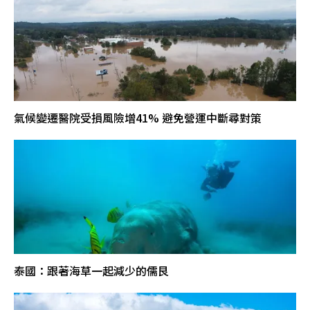
氣候變遷醫院受損風險增41% 避免營運中斷尋對策
泰國：跟著海草一起減少的儒艮