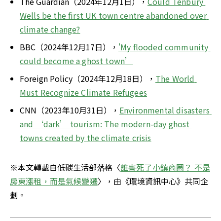
The Guardian（2024年12月1日），
Could Tenbury 
Wells be the first UK town centre abandoned over 
climate change?
BBC（2024年12月17日），
'My flooded community 
could become a ghost town’
Foreign Policy（2024年12月18日），
The World 
Must Recognize Climate Refugees
CNN（2023年10月31日），
Environmental disasters 
and ‘dark’ tourism: The modern-day ghost 
towns created by the climate crisis
※本文轉載自低碳生活部落格〈
誰害死了小鎮商圈？ 不是
房東漲租，而是氣候變遷
〉，由《環境資訊中心》共同企
劃。