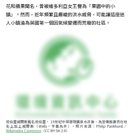
花和蘋果聞名，曾被維多利亞女王譽為「果園中的小
鎮」。然而，近年頻繁且嚴峻的洪水威脅，可能讓這座迷
人小鎮淪為英國第一個因氣候變遷而荒廢的社區。
坦伯里威爾斯舊名坦伯里， 19世紀中葉發現礦泉水井後，為宣傳推廣而在地
名上加上威爾斯（Wells，字義為井）。照片來源：Philip Pankhurst／
Wikimedia Commons
（CC BY-SA 2.0）