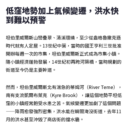
低窪地勢加上氣候變遷，洪水快
到難以預警
坦伯里威爾斯山巒疊翠、清溪環繞，至少從盎格魯撒克遜
時代就有人定居。13世紀中葉，當時的國王亨利三世批准
開辦每週一次的市集，坦伯里威爾斯正式成為市集小鎮。
隨小鎮經濟蓬勃發展，14世紀初再跨河築橋，當時規劃的
街道至今仍是主要幹道。
然而，坦伯里威爾斯北有湍急的蒂姆河（River Teme），
南有支流凱爾布萊克（Kyre Brook），讓這個地勢平坦低
窪的小鎮經常飽受水患之苦。氣候變遷更加劇了這個問題
——降雨愈發強烈密集，洪水能在瞬間淹沒街道，去年11
月的洪水甚至沖毀了商店街的擋水牆。