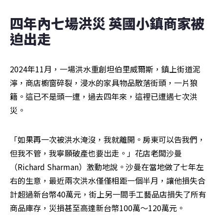
四年內七場洪災 英國小鎮商家被
迫出走
2024年11月，一場洪水重創坦伯里威爾斯，鎮上街道泥
濘，商店櫥窗碎裂，浸水的家具物品散落街頭，一片狼
籍。這已不是頭一遭，過去四年來，這裡已遭遇七次洪
災。
「如果再一次被洪水淹沒，我就離開。房東可以告我們，
但我不管，我寧願破產也要出走。」花店老闆沙曼
（Richard Sharman）激動地說。沙曼在當地做了七年左
右的生意，最近兩次洪水僅僅相距一個半月，讓他損失合
計超過新台幣40萬元，街上另一間手工藝品店損失了所有
商品庫存，災損甚至高達新台幣100萬～120萬元。