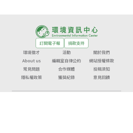
訂閱電子報
捐款支持
環境徵才
活動
關於我們
About us
編輯室自律公約
網站授權條款
常見問題
合作媒體
投稿須知
隱私權政策
獲獎紀錄
意見回饋
© Copyright 2026 環境資訊中心 版權所有
公益勸募字號：
衛部救字第1141364365號
服務信箱：
service@tnf.org.tw
投稿信箱：
infor@e-info.org.tw
客服電話：070-10101-666／02-2910-6000
地址：231023新北市新店區民權路48號3樓（近捷運大坪林站1號出口）