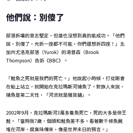
他們說：別傻了
部落拆壩的意志堅定，但誰也沒想到真的能成功。「他們
說，別傻了，光拆一座都不可能，你們還想拆四座！」北
加州尤洛克部落（Yurok）的湯普森（Brook 
Thompson）告訴《BBC》。
「鮭魚之死就是我們的死亡。」他說起小時候，打從剛會
在船上站立，就開始在克拉瑪斯河捕魚了。對族人來說，
捕魚是第二天性，「河流就是雜貨舖」。
2002年9月，克拉瑪斯河3萬多隻魚死亡，死的大多是帝王
鮭。「當時我7歲，個頭和鮭魚差不多。看著數千條魚屍
堆在河岸，腐臭味傳來，像是世界末日的預言。」