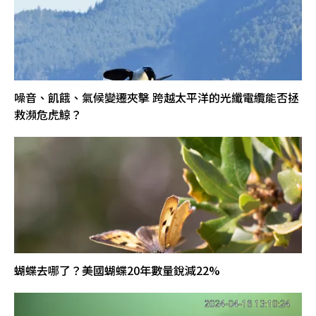
噪音、飢餓、氣候變遷夾擊 跨越太平洋的光纖電纜能否拯
救瀕危虎鯨？
蝴蝶去哪了？美國蝴蝶20年數量銳減22%