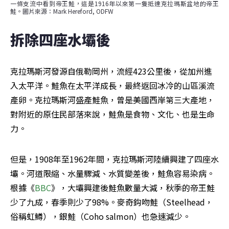
一條支流中看到帝王鮭，這是1916年以來第一隻抵達克拉瑪斯盆地的帝王
鮭。圖片來源：Mark Hereford, ODFW
拆除四座水壩後
克拉瑪斯河發源自俄勒岡州，流經423公里後，從加州進
入太平洋。鮭魚在太平洋成長，最終返回冰冷的山區溪流
產卵。克拉瑪斯河盛產鮭魚，曾是美國西岸第三大產地，
對附近的原住民部落來說，鮭魚是食物、文化、也是生命
力。
但是，1908年至1962年間，克拉瑪斯河陸續興建了四座水
壩。河道限縮、水量驟減、水質變差後，鮭魚容易染病。
根據《
BBC
》，大壩興建後鮭魚數量大減，秋季的帝王鮭
少了九成，春季則少了98%。麥奇鈎吻鮭（Steelhead，
俗稱虹鱒），銀鮭（Coho salmon）也急速減少。