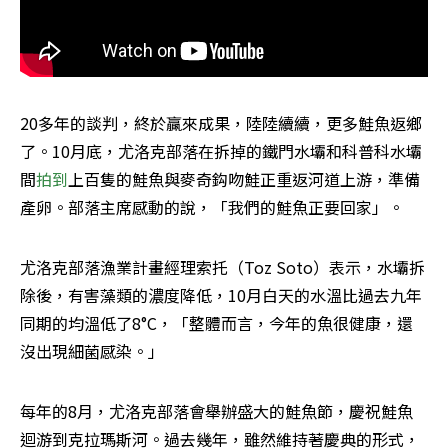
20多年的談判，終於贏來成果，陸陸續續，更多鮭魚返鄉
了。10月底，尤洛克部落在拆掉的鐵門水壩和科普科水壩
間
拍到
上百隻的鮭魚與麥奇鈎吻鮭正重返河道上游，準備
產卵。部落主席感動的說，「我們的鮭魚正要回家」。
尤洛克部落漁業計畫經理索托（Toz Soto）表示，水壩拆
除後，有害藻類的濃度降低，10月白天的水溫比過去九年
同期的均溫低了8°C，「整體而言，今年的魚很健康，還
沒出現細菌感染。」
每年的8月，尤洛克部落會舉辦盛大的鮭魚節，慶祝鮭魚
迴游到克拉瑪斯河。過去幾年，雖然維持著慶典的形式，