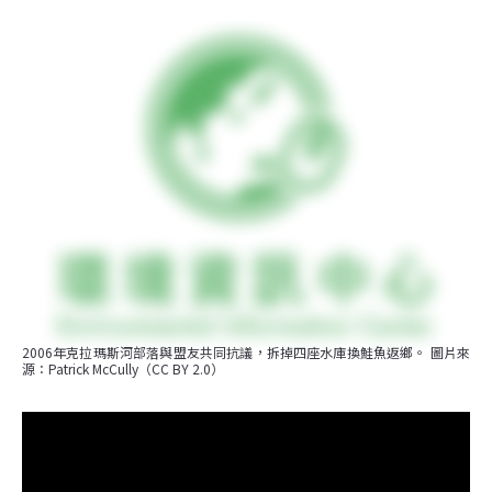
2006年克拉瑪斯河部落與盟友共同抗議，拆掉四座水庫換鮭魚返鄉。 圖片來
源：Patrick McCully（CC BY 2.0）