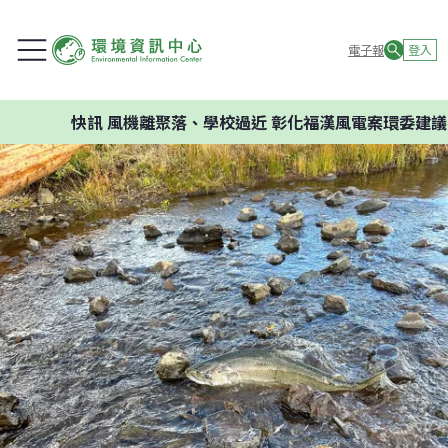
電子報
登入
快訊
風機離聚落、學校過近 彰化福漢風電案環委建議不應開