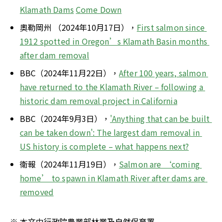
Klamath Dams
Come Down
奧勒岡州 （2024年10月17日），
First salmon since 
1912 spotted in Oregon’s Klamath Basin months 
after dam removal
BBC（2024年11月22日），
After 100 years, salmon 
have returned to the Klamath River – following a 
historic dam removal project in California
BBC（2024年9月3日），
'Anything that can be built 
can be taken down': The largest dam removal in 
US history is complete – what happens next?
衛報（2024年11月19日），
Salmon are ‘coming 
home’ to spawn in Klamath River after dams are 
removed
※ 本文由行政院農業部林業及自然保育署 