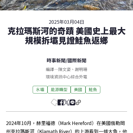
2025年03月04日
克拉瑪斯河的奇蹟 美國史上最大
規模拆壩見證鮭魚返鄉
時事新聞
/
國際新聞
編譯
—
陳文姿
、
謝明珊
環境資訊中心綜合外電
水壩
能源轉型
美國
鮭魚
2024年10月，赫里福德（Mark Hereford）在美國俄勒岡
州克拉瑪斯河（Klamath River）的上游看到一條大魚，他