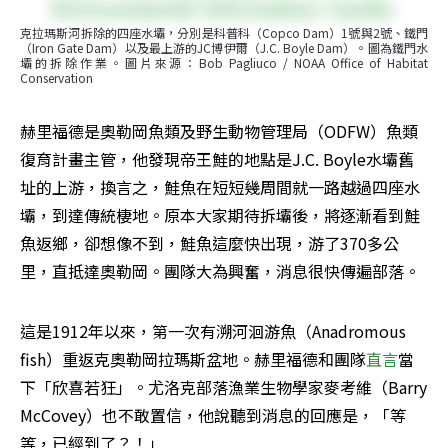
克拉瑪斯河拆除的四座水壩，分別是科普科（Copco Dam）1號與2號、鐵門
（Iron Gate Dam）以及最上游的JC博伊爾（J.C. Boyle Dam）。圖為鐵門水
壩的拆除作業。圖片來源：Bob Pagliuco / NOAA Office of Habitat 
Conservation
赫里福德是奧勒岡魚類及野生動物管理局（ODFW）魚類
復育計畫主管，他發現帝王鮭的地點是J.C. Boyle水壩舊
址的上游，換言之，鮭魚在短短幾周間就一路越過四座水
壩，到達傳統棲地。原本大家期待拆壩後，將逐漸看到鮭
魚返鄉，卻想像不到，鮭魚這麼快出現，游了370多公
里，直抵達奧勒岡。團隊大為興奮，消息很快傳遍部落。
這是1912年以來，第一次有溯河洄游魚（Anadromous 
fish）重返克奧勒岡拉瑪斯盆地。赫里福德和團隊
直言
當
下「欣喜若狂」。尤洛克部落漁業生物學家麥考維（Barry 
McCovey）也不敢置信，他說聽到消息的回應是，「等
等，已經到了？！」