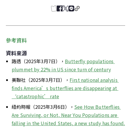
參考資料
資料來源
路透（2025年3月7日），
Butterfly populations 
plummet by 22% in US since turn of century
美聯社（2025年3月7日），
First national analysis 
finds America’s butterflies are disappearing at 
‘catastrophic’ rate
紐約時報（2025年3月6日），
See How Butterflies 
Are Surviving, or Not, Near You Populations are 
falling in the United States, a new study has found.