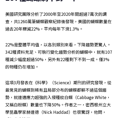
美國研究團隊分析了2000年至2020年間超過7萬次的調
查，共1260萬筆蝴蝶觀察紀錄後發現，美國的蝴蝶數量在
過去20年驟減22%，平均每年下滑1.3%。
22%是整體平均值，以各別類別來看，下降趨勢更驚人。
342種資料充足、可執行變化趨勢分析的蝴蝶中，就有107
種減少幅度超過50%，另外有22種剩下不到一成。僅3%
的物種仍在增加。
這項3月發表在《科學》（Science）期刊的研究發現，從
最常見的蝴蝶到稀有且局部分布的蝴蝶都躲不過這個趨
勢，就連適應力超強的入侵種紋白蝶（Cabbage White，
又稱白粉蝶）數量也下降50%。作者之一，密西根州立大
學昆蟲學家赫達德（Nick Haddad）也很驚訝，他問，