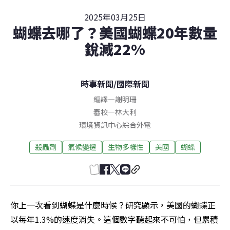
2025年03月25日
蝴蝶去哪了？美國蝴蝶20年數量
銳減22%
時事新聞
/
國際新聞
編譯
—
謝明珊
審校
—
林大利
環境資訊中心綜合外電
殺蟲劑
氣候變遷
生物多樣性
美國
蝴蝶
你上一次看到蝴蝶是什麼時候？研究顯示，美國的蝴蝶正
以每年1.3%的速度消失。這個數字聽起來不可怕，但累積