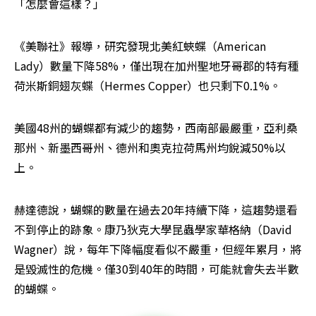
「怎麼會這樣？」
《美聯社》報導，研究發現北美紅蛺蝶（American 
Lady）數量下降58%，僅出現在加州聖地牙哥郡的特有種
荷米斯銅翅灰蝶（Hermes Copper）也只剩下0.1%。
美國48州的蝴蝶都有減少的趨勢，西南部最嚴重，亞利桑
那州、新墨西哥州、德州和奧克拉荷馬州均銳減50%以
上。
赫達德說，蝴蝶的數量在過去20年持續下降，這趨勢還看
不到停止的跡象。康乃狄克大學昆蟲學家華格納（David 
Wagner）說，每年下降幅度看似不嚴重，但經年累月，將
是毀滅性的危機。僅30到40年的時間，可能就會失去半數
的蝴蝶。