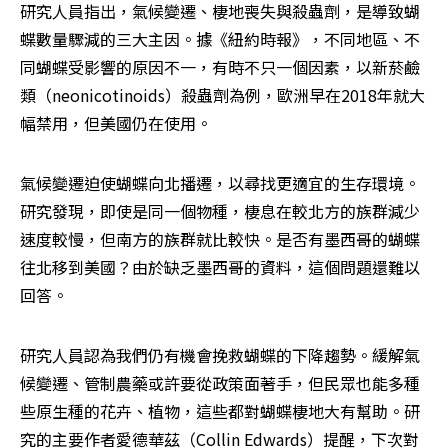
研究人員指出，氣候變遷、棲地喪失與殺蟲劑，是導致蝴
蝶數量驟減的三大主因。據《紐約時報》，不同地區、不
同蝴蝶受影響的原因不一，有時不只一個因素，以新菸鹼
類（neonicotinoids）殺蟲劑為例，歐洲早在2018年就大
幅禁用，但美國仍在使用。
氣候變遷迫使蝴蝶向北播遷，以尋找更適宜的生存環境。
研究發現，即使是同一個物種，棲息在較北方的族群減少
速度較慢，但南方的族群就比較快。是否有墨西哥的蝴蝶
往北移到美國？由於缺乏墨西哥的資料，這個問題還難以
回答。
研究人員認為我們仍有機會挽救蝴蝶的下降趨勢。緩解氣
候變遷、管制農藥或許要從政策面著手，但民眾也能多種
些原生種的花卉、植物，這些都對蝴蝶棲地大有幫助。研
究的主要作者愛德華茲（Collin Edwards）提醒，下次對