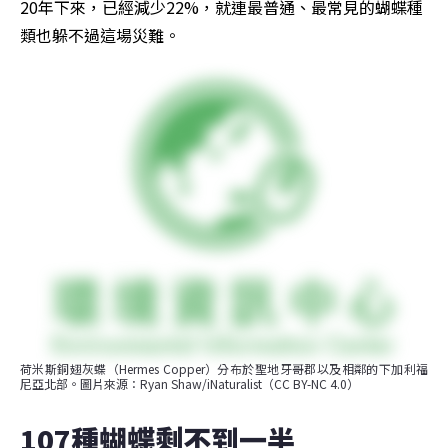
20年下來，已經減少22%，就連最普通、最常見的蝴蝶種
類也躲不過這場災難。
荷米斯銅翅灰蝶（Hermes Copper）分布於聖地牙哥郡以及相鄰的下加利福
尼亞北部。圖片來源：Ryan Shaw/iNaturalist（CC BY-NC 4.0）
107種蝴蝶剩不到一半