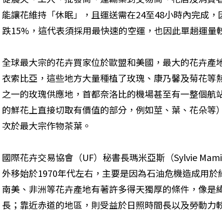
能讓花維持「休眠」，且運送需在24至48小時內完成
跌15%，這代表須採用最快速的空運，也因此單趟運量
全球最大宗的花卉買家位於歐盟和美國，最大的花卉產
衣索比亞，這些地方大量種植了玫瑰、康乃馨及菊花等
之一的玫瑰供應地，首都奈洛比的機場甚至有一整個航
的鮮花上直接切取有價值的部分，例如莖、葉、花朵等）
次於最大宗作物茶葉。
國際花卉交易協會（UF）秘書長瑪米亞斯（Sylvie Ma
外移始於1970年代左右，主要是因為石油危機造成用
南美、非洲等花卉產地有著許多得天獨厚的條件，像是
長；靠近赤道的地區，則受益於日照時間長以及勞動力