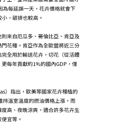
，因為每延誤一天，花卉價格就會下
較小，碳排也較高。
地則來自厄瓜多、哥倫比亞、肯亞及
熱門花種。肯亞作為全歐盟將近三分
站完全用於輸送花卉，切花（從活體
更每年貢獻約1%的國內GDP，僅
mias）指出，歐美等國家花卉種植的
於維持溫室溫度的燃油價格上漲，而
緯度高、夜晚涼爽，適合許多花卉生
較便宜等。