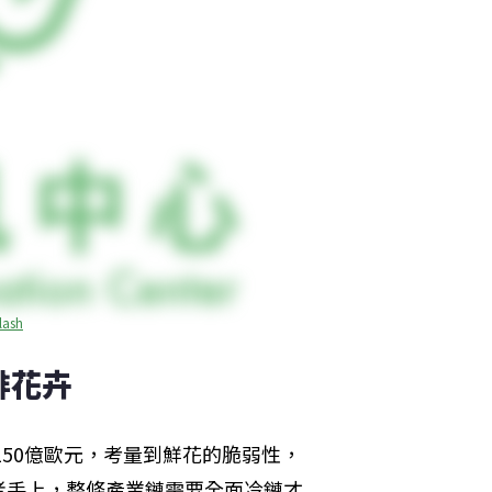
lash
排花卉
150億歐元，考量到鮮花的脆弱性，
者手上，整條產業鏈需要全面冷鏈才