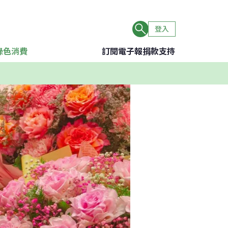
登入
綠色消費
訂閱電子報
捐款支持