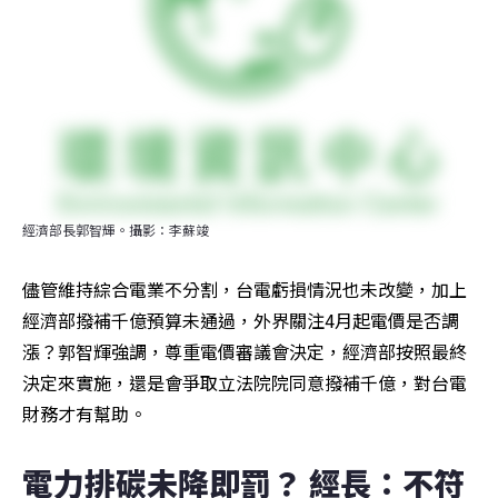
經濟部長郭智輝。攝影：李蘇竣
儘管維持綜合電業不分割，台電虧損情況也未改變，加上
經濟部撥補千億預算未通過，外界關注4月起電價是否調
漲？郭智輝強調，尊重電價審議會決定，經濟部按照最終
決定來實施，還是會爭取立法院院同意撥補千億，對台電
財務才有幫助。
電力排碳未降即罰？ 經長：不符