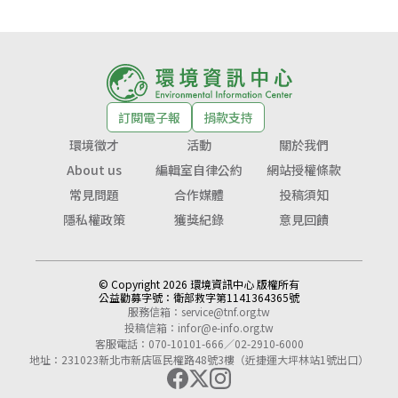
訂閱電子報
捐款支持
環境徵才
活動
關於我們
About us
編輯室自律公約
網站授權條款
常見問題
合作媒體
投稿須知
隱私權政策
獲獎紀錄
意見回饋
© Copyright 2026 環境資訊中心 版權所有
公益勸募字號：
衛部救字第1141364365號
服務信箱：
service@tnf.org.tw
投稿信箱：
infor@e-info.org.tw
客服電話：070-10101-666／02-2910-6000
地址：231023新北市新店區民權路48號3樓（近捷運大坪林站1號出口）