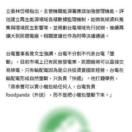
立委林岱樺指出，主管機關能源署應該加強管理機能，評
估建立再生能源場域各級數據監理機制，如微氣候資料蒐
集與環境民生影響等，並規劃台電場域先行試辦，後續再
擴大到民間電廠。相關建議也作為附帶決議通過。
台電董事長曾文生強調，台電不分割不代表台電「壟
斷」，目前市場上已有民營發電業、民間廠商可以直接交
易綠電，只有輸配電因為是公共投資要國家經營，台電在
輸配電形成自然壟斷，只負責「快遞」。他打趣舉例，
「鼎泰豐可以賣小籠包給任何人，台電負責
foodpanda（外送），而不是把小籠包壟斷下來。」