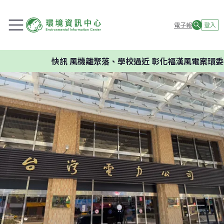
電子報
登入
快訊
風機離聚落、學校過近 彰化福漢風電案環委建議