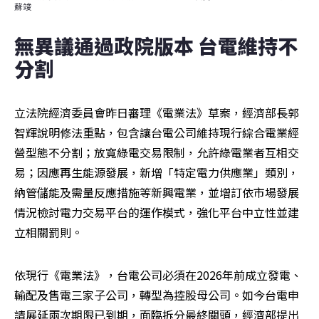
蘇竣
無異議通過政院版本 台電維持不
分割
立法院經濟委員會昨日審理《電業法》草案，經濟部長郭
智輝說明修法重點，包含讓台電公司維持現行綜合電業經
營型態不分割；放寬綠電交易限制，允許綠電業者互相交
易；因應再生能源發展，新增「特定電力供應業」類別，
納管儲能及需量反應措施等新興電業，並增訂依市場發展
情況檢討電力交易平台的運作模式，強化平台中立性並建
立相關罰則。
依現行《電業法》，台電公司必須在2026年前成立發電、
輸配及售電三家子公司，轉型為控股母公司。如今台電申
請展延兩次期限已到期，面臨拆分最終關頭，經濟部提出