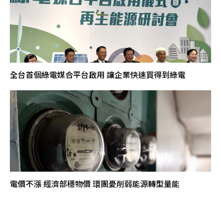
全台首個綠電媒合平台啟用 讓企業快速買得到綠電
電價不漲 經濟部穩物價 環團憂削弱能源轉型量能